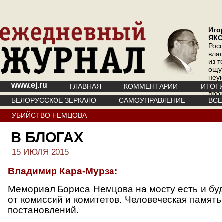
Иго
ЯК
Рос
вла
из т
ощу
неу
www.ej.ru
где 
ГЛАВНАЯ
КОММЕНТАРИИ
ИТОГ
про
БЕЛОРУССКОЕ ЗЕРКАЛО
САМОУПРАВЛЕНИЕ
ВС
инт
УБИЙСТВО НЕМЦОВА
В БЛОГАХ
15 ИЮЛЯ 2015
Владимир Кара-Мурза:
Мемориал Бориса Немцова на мосту есть и буд
от комиссий и комитетов. Человеческая памят
постановлений.