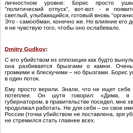
личностном уровне: Борис просто уш
"политический отпуск", вот-вот - и появи
светлый, улыбающийся, готовый вновь "организ
Это - самообман, конечно же. Но влияние его до
я не чувствую того, чтобы оно ослабевало.
Dmitry Gudkov
:
С его убийством из оппозиции как будто вынул
она разбивается брызгами о камни. Очен
громкими и блескучими – но брызгами. Борис 
в один поток.
Ему просто верили. Знали, что не ищет себе
потеплее. Он шутя говорил: «Дима, я
губернатором, в правительстве посидел, мне хв
продолжал работать. Не для себя – он свое им
России (точка убийством не поставлена, зря у
не стремился стать главнее всех.