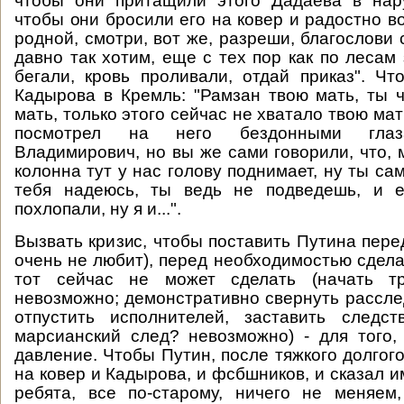
чтобы они притащили этого Дадаева в нару
чтобы они бросили его на ковер и радостно во
родной, смотри, вот же, разреши, благослови 
давно так хотим, еще с тех пор как по лесам
бегали, кровь проливали, отдай приказ". Ч
Кадырова в Кремль: "Рамзан твою мать, ты 
мать, только этого сейчас не хватало твою ма
посмотрел на него бездонными глаз
Владимирович, но вы же сами говорили, что, 
колонна тут у нас голову поднимает, ну ты са
тебя надеюсь, ты ведь не подведешь, и 
похлопали, ну я и...".
Вызвать кризис, чтобы поставить Путина пере
очень не любит), перед необходимостью сдела
тот сейчас не может сделать (начать тр
невозможно; демонстративно свернуть рассле
отпустить исполнителей, заставить следст
марсианский след? невозможно) - для того,
давление. Чтобы Путин, после тяжкого долгог
на ковер и Кадырова, и фсбшников, и сказал им 
ребята, все по-старому, ничего не меняем