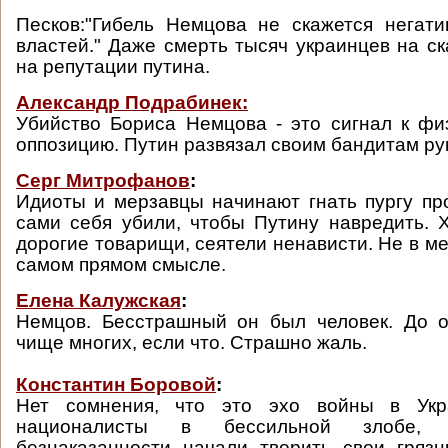
Песков:"Гибель Немцова не скажется негат
властей." Даже смерть тысяч украинцев на ск
на репутации путина.
Александр Подрабинек:
Убийство Бориса Немцова - это сигнал к фи
оппозицию. Путин развязал своим бандитам ру
Серг Митрофанов
:
Идиоты и мерзавцы начинают гнать пургу про
сами себя убили, чтобы Путину навредить. Х
дорогие товарищи, сеятели ненависти. Не в м
самом прямом смысле.
Елена Калужская
:
Немцов. Бесстрашный он был человек. До о
чище многих, если что. Страшно жаль.
Константин Боровой
:
Нет сомнения, что это эхо войны в Укра
националисты в бессильной злобе, 
безнаказанности начали творить свои гряз