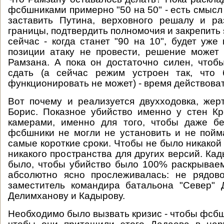
фсбшниками примерно "50 на 50" - есть смысл
заставить Путина, верховного решалу и ра
границы, подтвердить полномочия и закрепить 
сейчас - когда станет "90 на 10", будет уже
позиции атаку не провести, решение может
Рамзана. А пока он достаточно силен, чтоб
сдать (а сейчас режим устроен так, что
функционировать не может) - время действоват
Вот почему и реализуется двухходовка, жер
Борис. Показное убийство именно у стен К
камерами, именно для того, чтобы даже б
фсбшники не могли не установить и не пойм
самые короткие сроки. Чтобы не было никакой
никакого пространства для других версий. Ка
было, чтобы убийство было 100% раскрывае
абсолютно ясно прослеживалась: не рядово
заместитель командира батальона "Север" 
Делимханову и Кадырову.
Необходимо было вызвать кризис - чтобы фсбш