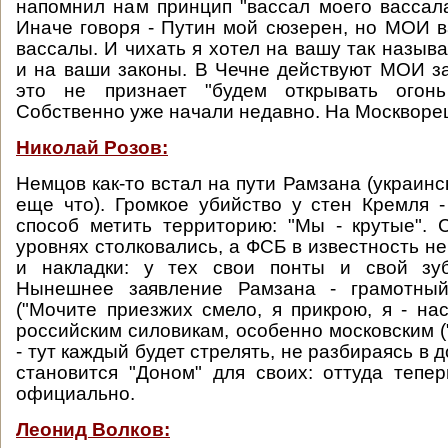
напомнил нам принцип "вассал моего вассала
Иначе говоря - Путин мой сюзерен, но МОИ 
вассалы. И чихать я хотел на вашу так назыв
и на ваши законы. В Чечне действуют МОИ зак
это не признает "будем открывать огонь
Собственно уже начали недавно. На Москворец
Николай Розов:
Немцов как-то встал на пути Рамзана (украин
еще что). Громкое убийство у стен Кремля -
способ метить территорию: "Мы - крутые".
уровнях столковались, а ФСБ в известность не
и накладки: у тех свои понты и свой зу
Нынешнее заявление Рамзана - грамотный
("Мочите приезжих смело, я прикрою, я - на
российским силовикам, особенно московским (
- тут каждый будет стрелять, не разбираясь в д
становится "Доном" для своих: оттуда тепе
официально.
Леонид Волков: