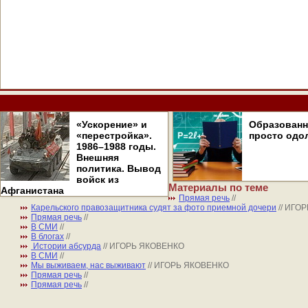
«Ускорение» и
Образован
«перестройка».
просто одо
1986–1988 годы.
Внешняя
политика. Вывод
войск из
Материалы по теме
Афганистана
Прямая речь
//
Карельского правозащитника судят за фото приемной дочери
// ИГО
Прямая речь
//
В СМИ
//
В блогах
//
Истории абсурда
// ИГОРЬ ЯКОВЕНКО
В СМИ
//
Мы выживаем, нас выживают
// ИГОРЬ ЯКОВЕНКО
Прямая речь
//
Прямая речь
//