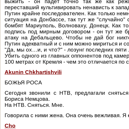
выжить - он падёт точно так же как реж
переставший культивировать ненависть к запад
Путин крайне последователен. Как только нем
ситуация на Донбассе, так тут же "случайно"
бомбят Мариуполь, Волноваху, Донецк. Как то
подпись под мирным договором - он тут же б
атаку на Дебальцево. Чтобы не дай бог никт
Путин адекватный и с ним можно мириться и с
"Да, мы ох…и, и что?" - лозунг последних пяти 
Убить одного из главных оппонентов под каме
100 метрах от Кремля - чем это отличается по
Akunin Chkhartishvili
БОЖЬЯ РОСА
Сегодня звонили с НТВ, предлагали снятьс
Бориса Немцова.
На НТВ. Сняться. Мне.
Говорила с ними жена. Она очень вежливая. Я
Cho