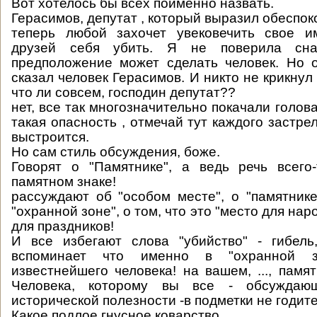
Вот хотелось бы всех поименно назвать.
Герасимов, депутат , который выразил обеспоко
теперь любой захочет увековечить свое и
друзей себя убить. Я не поверила сна
предположение может сделать человек. Но о
сказал человек Герасимов. И никто не крикнул
что ли совсем, господин депутат??
нет, все так многозначительно покачали головам
такая опасность , отмечай тут каждого застре
выстроится.
Но сам стиль обсуждения, боже.
Говорят о "Памятнике", а ведь речь всего
памятном знаке!
рассуждают об "особом месте", о "памятнике
"охранной зоне", о том, что это "место для нар
для праздников!
И все избегают слова "убийство" - гибель,
вспоминает что именно в "охранной з
известнейшего человека! на вашем, ..., памя
Человека, которому вы все - обсуждаю
исторической полезности -в подметки не годите
Какое подлое гнусное коварство.