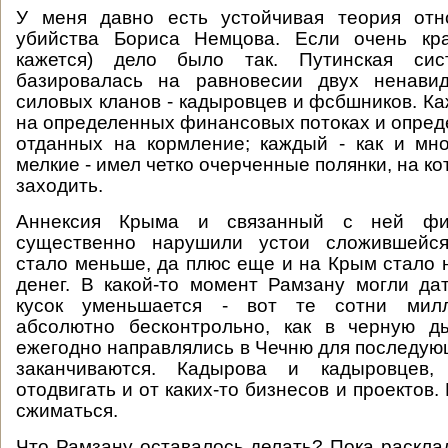
У меня давно есть устойчивая теория отн
убийства Бориса Немцова. Если очень кра
кажется) дело было так. Путинская си
базировалась на равновесии двух ненави
силовых кланов - кадыровцев и фсбшников. Ка
на определенных финансовых потоках и опред
отданных на кормление; каждый - как и мн
мелкие - имел четко очерченные полянки, на ко
заходить.
Аннексия Крыма и связанный с ней фи
существенно нарушили устои сложившейся
стало меньше, да плюс еще и на Крым стало 
денег. В какой-то момент Рамзану могли дат
кусок уменьшается - вот те сотни милл
абсолютно бесконтрольно, как в черную д
ежегодно направлялись в Чечню для последую
заканчиваются. Кадырова и кадыровцев, 
отодвигать и от каких-то бизнесов и проектов.
сжиматься.
Что Рамзану оставалось делать? Пока раскла