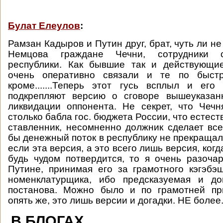
Булат Елеулов
:
Рамзан Кадыров и Путин друг, брат, чуть ли не
Немцова граждане Чечни, сотрудники 
республики. Как бывшие так и действующие
очень оперативно связали и те по быстр
кроме.......Теперь этот гусь всплыл и его
подкрепляют версию о сговоре вышеуказа
ликвидации оппонента. Не секрет, что Чеч
столько бабла гос. бюджета России, что естест
ставленник, несомненно должник сделает все
бы денежный поток в республику не прекращал
если эта версия, а это всего лишь версия, когд
будь чудом потвердится, то я очень разоча
Путине, принимая его за грамотного кэгэбэ
номенклатурщика, ибо предсказуемая и д
постанова. Можно было и по грамотней пр
опять же, это лишь версии и догадки. НЕ более
В БЛОГАХ