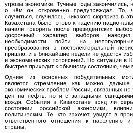
угрозы экономике. Тучные годы закончились, 
о чём он откровенно предупреждал. То, 
случиться, случилось, никакого сюрприза в э
Казахстана было готово к падению националь
начали говорить после президентских выбо
досрочный характер выборов навод
необходимости пойти на непопулярные
преобразования в постэлекторальный пери
пришло, и в ближайшие недели не удастся из
и экономических потрясений. Но ситуация в К
быстрее приходит к обычному состоянию, чем 
Одним из основных побудительных мот
является стремление как можно дальше 
экономических проблем России, связанных не 
цен на нефть, но и с западными санкциями
вождя. События в Казахстане вряд ли серь
состоянии российской экономики, влиян
политическим. Те, кто захочет, увидят в пр
ответственного отношения к населению и
страны.