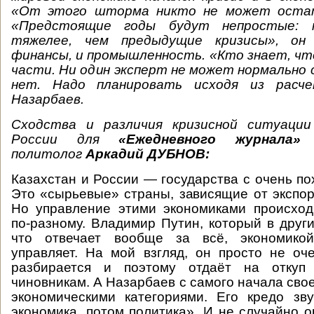
«От этого шторма никто не может остат
«Предстоящие годы будут непростые: 
тяжелее, чем предыдущие кризисы», он
финансы, и промышленность. «Кто знает, чт
части. Ни один эксперт не может нормально 
нет. Надо планировать исходя из расч
Назарбаев.
Сходства и различия
кризисной ситуаци
России для
«Ежедневного журнала»
политолог
Аркадий ДУБНОВ:
Казахстан и России — государства с очень по
Это «сырьевые» страны, зависящие от экспор
Но управление этими экономиками происход
по-разному. Владимир Путин, который в други
что отвечает вообще за всё, экономикой
управляет. На мой взгляд, он просто не о
разбирается и поэтому отдаёт на откуп 
чиновникам. А Назарбаев с самого начала сво
экономическими категориями. Его кредо зв
экономика, потом политика». И не случайно о