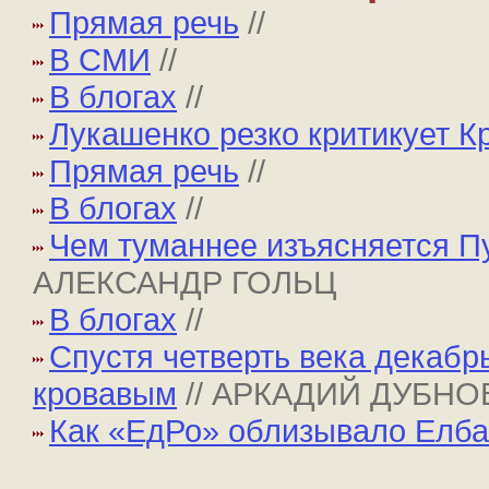
Прямая речь
//
В СМИ
//
В блогах
//
Лукашенко резко критикует К
Прямая речь
//
В блогах
//
Чем туманнее изъясняется Пу
АЛЕКСАНДР ГОЛЬЦ
В блогах
//
Спустя четверть века декабр
кровавым
// АРКАДИЙ ДУБНО
Как «ЕдРо» облизывало Елб