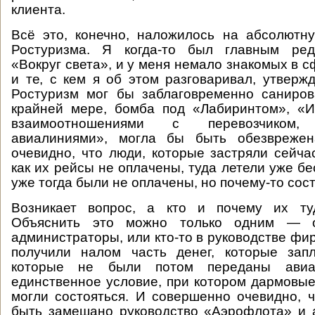
клиента.
Всё это, конечно, наложилось на абсолютн
Ростуризма. Я когда-то был главным ред
«Вокруг света», и у меня немало знакомых в 
и те, с кем я об этом разговаривал, утвержд
Ростуризм мог бы заблаговременно саниров
крайней мере, бомба под «Лабиринтом», «И
взаимоотношениями с перевозчиком, 
авиалиниями», могла бы быть обезврежен
очевидно, что люди, которые застряли сейчас
как их рейсы не оплачены, туда летели уже б
уже тогда были не оплачены, но почему-то сос
Возникает вопрос, а кто и почему их ту
Объяснить это можно только одним — от
администраторы, или кто-то в руководстве фир
получили налом часть денег, которые зап
которые не были потом переданы авиап
единственное условие, при котором дармовые
могли состояться. И совершенно очевидно, 
быть замешано руководство «Аэрофлота» и 