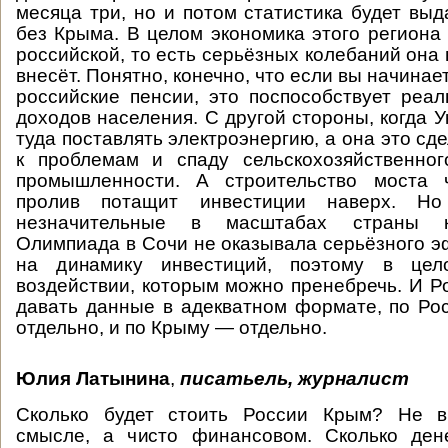
месяца три, но и потом статистика будет выд
без Крыма. В целом экономика этого региона
российской, то есть серьёзных колебаний она
внесёт. Понятно, конечно, что если вы начинае
российские пенсии, это поспособствует ре
доходов населения. С другой стороны, когда 
туда поставлять электроэнергию, а она это сде
к проблемам и спаду сельскохозяйственног
промышленности. А строительство моста 
пролив потащит инвестиции наверх. Н
незначительные в масштабах страны к
Олимпиада в Сочи не оказывала серьёзного э
на динамику инвестиций, поэтому в це
воздействии, которым можно пренебречь. И Ро
давать данные в адекватном формате, по Р
отдельно, и по Крыму — отдельно.
Юлия Латынина
,
писатьель, журналист
Сколько будет стоить России Крым? Не в
смысле, а чисто финансовом. Сколько ден