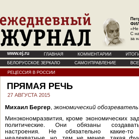
Пет
ФИ
«Не
С на
за 
www.ej.ru
ГЛАВНАЯ
КОММЕНТАРИИ
ИТОГ
БЕЛОРУССКОЕ ЗЕРКАЛО
САМОУПРАВЛЕНИЕ
ВС
РЕЦЕССИЯ В РОССИИ
ПРЯМАЯ РЕЧЬ
27 АВГУСТА 2015
Михаил Бергер
,
экономический обозреватель
Минэкономразвития, кроме экономических за
политические. Они обязаны создават
настроения. Не обязательно какие-то
неадекватные, но, тем не менее, такая фу