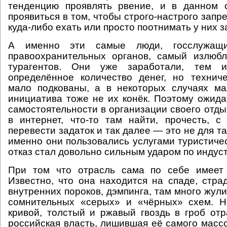
тенденцию проявлять рвение, и в данном 
проявиться в том, чтобы строго-настрого зап
куда-либо ехать или просто поотнимать у них з
А именно эти самые люди, госслужащи
правоохранительных органов, самый излюбл
турагентов. Они уже заработали, тем 
определённое количество денег, но техниче
мало подкованы, а в некоторых случаях ма
инициатива тоже не их конёк. Поэтому ожидат
самостоятельности в организации своего отды
в интернет, что-то там найти, прочесть, с 
перевести задаток и так далее — это не для та
именно они пользовались услугами туристичес
отказ стал довольно сильным ударом по индус
При том что отрасль сама по себе имеет
Известно, что она находится на спаде, стра
внутренних пороков, дэмпинга, там много жул
сомнительных «серых» и «чёрных» схем. Н
кривой, толстый и ржавый гвоздь в гроб от
российская власть, лишившая её самого массо