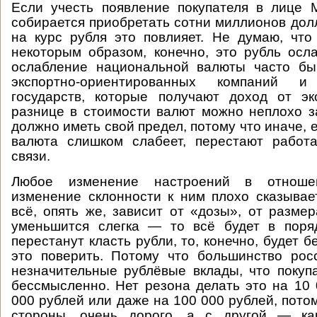
Если учесть появление покупателя в лице 
собирается приобретать сотни миллионов долл
на курс рубля это повлияет. Не думаю, что
некоторым образом, конечно, это рубль осл
ослабление национальной валюты часто бы
экспортно-ориентированных компаний 
государств, которые получают доход от эк
разнице в стоимости валют можно неплохо з
должно иметь свой предел, потому что иначе,
валюта слишком слабеет, перестают работа
связи.
Любое изменение настроений в отноше
изменение склонности к ним плохо сказывае
всё, опять же, зависит от «дозы», от разме
уменьшится слегка — то всё будет в поря
перестанут класть рубли, то, конечно, будет бе
это поверить. Потому что большинство рос
незначительные рублёвые вклады, что покуп
бессмысленно. Нет резона делать это на 10 
000 рублей или даже на 100 000 рублей, потом
стороны, очень дорого, а с другой — ка