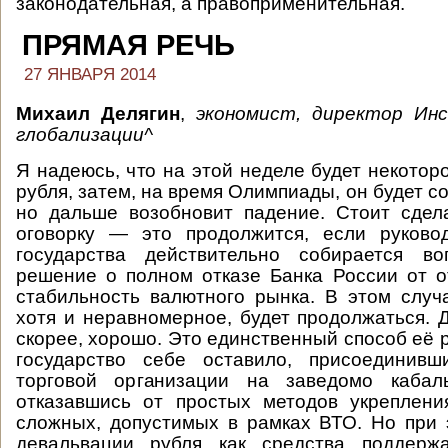
законодательная, а правоприменительная.
ПРЯМАЯ РЕЧЬ
27 ЯНВАРЯ 2014
Михаил Делягин
,
экономист, директор Ин
глобализации^
Я надеюсь, что на этой неделе будет некотор
рубля, затем, на время Олимпиады, он будет со
но дальше возобновит падение. Стоит сдел
оговорку — это продолжится, если руковод
государства действительно собирается в
решение о полном отказе Банка России от о
стабильность валютного рынка. В этом случ
хотя и неравномерное, будет продолжаться. Д
скорее, хорошо. Это единственный способ её 
государство себе оставило, присоединив
торговой организации на заведомо кабал
отказавшись от простых методов укреплени
сложных, допустимых в рамках ВТО. Но при
девальвации рубля как средства поддерж