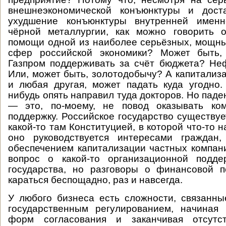
внешнеэкономической конъюнктуры и дост
ухудшение конъюнктуры внутренней именн
чёрной металлургии, как можно говорить о
помощи одной из наиболее серьёзных, мощн
сфер российской экономики? Может быть
Газпром поддерживать за счёт бюджета? Не
Или, может быть, золотодобычу? А капитализа
и любая другая, может падать куда угодно.
нибудь опять направил туда докторов. Но пад
— это, по-моему, не повод оказывать ко
поддержку. Российское государство существуе
какой-то там Конституцией, в которой что-то н
оно руководствуется интересами граждан
обеспечением капитализации частных компан
вопрос о какой-то организационной подд
государства, но разговоры о финансовой 
караться беспощадно, раз и навсегда.
У любого бизнеса есть сложности, связанн
государственным регулированием, начиная
форм согласования и заканчивая отсутст