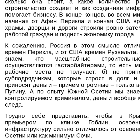
сколько она стоит, а какое количество 
строительство создает и как созданная инф
помогает бизнесу. В конце концов, во всем м
начиная от Афин Перикла и кончая США вр
храмы, дворцы и дороги строили ровно зате
работой граждан и поднять экономику города.
К сожалению, Россия в этом смысле отли
времен Перикла, и от США времен Рузвельта.
знаем, что масштабные строительны
осуществляются гастарбайтерами, то есть 
рабочие места не получает; б) не прин
субподрядчикам, которые строят в долг и
приносят деньги – причем огромные – только в
Путину. А по опыту Южной Осетии мы знаем
контролируемом криминалом, деньги вообще м
следа.
Трудно себе представить, чтобы в Кры
премьером по кличке Гоблин, освое
инфраструктуру сильно отличалось от освое
Осетии или как минимум Сочи.