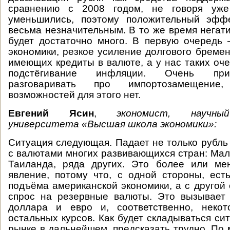
сравнению с 2008 годом, не говоря уже 
уменьшились, поэтому положительный эфф
весьма незначительным. В то же время негат
будет достаточно много. В первую очередь
экономики, резкое усиление долгового бремен
имеющих кредиты в валюте, а у нас таких оче
подстёгивание инфляции. Очень при
разговаривать про импортозамещени
возможностей для этого нет.
Евгений Ясин
,
экономист, научны
университета «Высшая школа экономики»:
Ситуация следующая. Падает не только рубль
с валютами многих развивающихся стран: Мал
Таиланда, ряда других. Это более или ме
явление, потому что, с одной стороны, ест
подъёма американской экономики, а с другой
спрос на резервные валюты. Это вызывает 
доллара и евро и, соответственно, неко
остальных курсов. Как будет складываться си
рынке в дальнейшем, предсказать трудно. По 