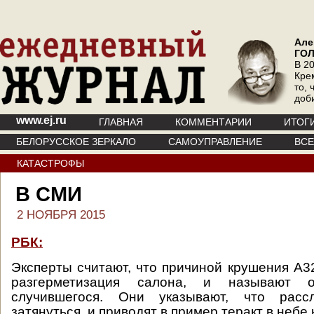
Але
ГО
В 20
Кре
то, 
доб
www.ej.ru
ГЛАВНАЯ
КОММЕНТАРИИ
ИТОГ
БЕЛОРУССКОЕ ЗЕРКАЛО
САМОУПРАВЛЕНИЕ
ВС
КАТАСТРОФЫ
В СМИ
2 НОЯБРЯ 2015
РБК:
Эксперты считают, что причиной крушения А3
разгерметизация салона, и называют 
случившегося. Они указывают, что расс
затянуться, и приводят в пример теракт в небе