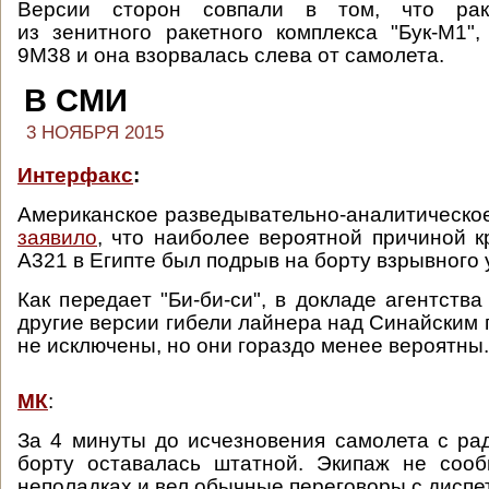
Версии сторон совпали в том, что рак
из зенитного ракетного комплекса "Бук-М1",
9М38 и она взорвалась слева от самолета.
В СМИ
3 НОЯБРЯ 2015
Интерфакс
:
Американское разведывательно-аналитическо
заявило
, что наиболее вероятной причиной 
A321 в Египте был подрыв на борту взрывного 
Как передает "Би-би-си", в докладе агентства
другие версии гибели лайнера над Синайским 
не исключены, но они гораздо менее вероятны.
МК
:
За 4 минуты до исчезновения самолета с ра
борту оставалась штатной. Экипаж не сооб
неполадках и вел обычные переговоры с диспе