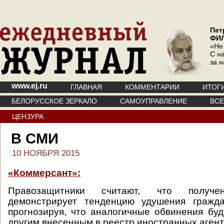
Пет
ФИ
«Не
С на
за 
www.ej.ru
ГЛАВНАЯ
КОММЕНТАРИИ
ИТОГ
БЕЛОРУССКОЕ ЗЕРКАЛО
САМОУПРАВЛЕНИЕ
ВС
ЦЕНЗУРА
В СМИ
10 НОЯБРЯ 2015
«Коммерсант»:
Правозащитники считают, что получ
демонстрирует тенденцию удушения гражда
прогнозируя, что аналогичные обвинения бу
другим внесенным в реестр иностранных аген