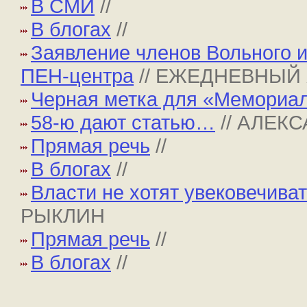
В СМИ
//
В блогах
//
Заявление членов Вольного и
ПЕН-центра
// ЕЖЕДНЕВНЫЙ
Черная метка для «Мемориа
58-ю дают статью…
// АЛЕК
Прямая речь
//
В блогах
//
Власти не хотят увековечива
РЫКЛИН
Прямая речь
//
В блогах
//