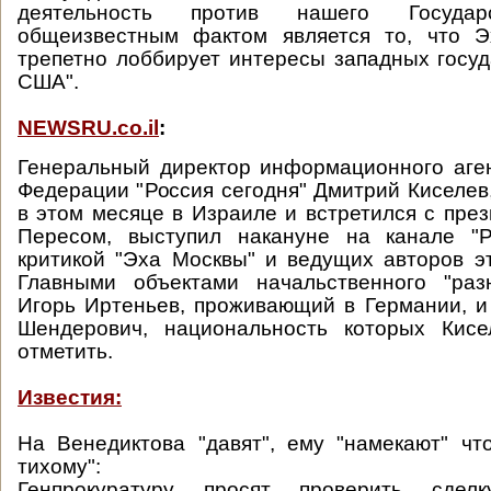
деятельность против нашего Госуда
общеизвестным фактом является то, что 
трепетно лоббирует интересы западных госуд
США".
NEWSRU.co.il
:
Генеральный директор информационного аге
Федерации "Россия сегодня" Дмитрий Киселев
в этом месяце в Израиле и встретился с пр
Пересом, выступил накануне на канале "Р
критикой "Эха Москвы" и ведущих авторов э
Главными объектами начальственного "раз
Игорь Иртеньев, проживающий в Германии, и
Шендерович, национальность которых Кис
отметить.
Известия:
На Венедиктова "давят", ему "намекают" чт
тихому":
Генпрокуратуру просят проверить сде