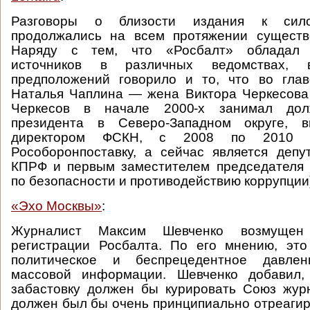
Разговоры о близости издания к сило
продолжались на всем протяжении существо
Наряду с тем, что «Росбалт» обладал
источников в различных ведомствах, 
предположений говорило и то, что во глав
Наталья Чаплина — жена Виктора Черкесова
Черкесов в начале 2000-х занимал дол
президента в Северо-Западном округе, в
директором ФСКН, с 2008 по 2010 г
Рособоронпоставку, а сейчас является деп
КПРФ и первым заместителем председателя 
по безопасности и противодействию коррупции
«Эхо Москвы»
:
Журналист Максим Шевченко возмущен 
регистрации Росбалта. По его мнению, это
политическое и беспрецедентное давле
массовой информации. Шевченко добавил,
забастовку должен бы курировать Союз жур
должен был бы очень принципиально отреагир