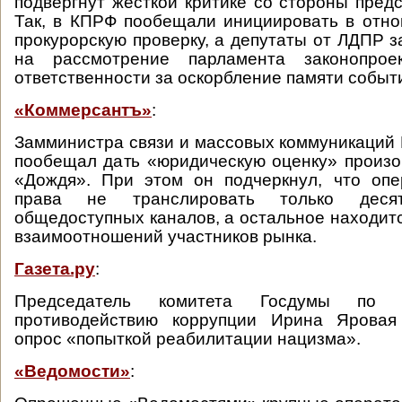
подвергнут жесткой критике со стороны предс
Так, в КПРФ пообещали инициировать в отн
прокурорскую проверку, а депутаты от ЛДПР з
на рассмотрение парламента законопрое
ответственности за оскорбление памяти событ
«Коммерсантъ»
:
Замминистра связи и массовых коммуникаций
пообещал дать «юридическую оценку» произ
«Дождя». При этом он подчеркнул, что оп
права не транслировать только десят
общедоступных каналов, а остальное находитс
взаимоотношений участников рынка.
Газета.ру
:
Председатель комитета Госдумы по 
противодействию коррупции Ирина Яровая
опрос «попыткой реабилитации нацизма».
«Ведомости»
: