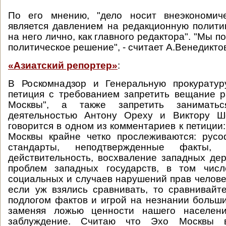
По его мнению, "дело носит внеэкономич
является давлением на редакционную полити
на него лично, как главного редактора". "Мы 
политическое решение", - считает А.Венедикто
«Азиатский репортер»
:
В Роскомнадзор и Генеральную прокурату
петиция с требованием запретить вещание 
Москвы", а также запретить заниматьс
деятельностью Антону Ореху и Виктору Ш
говорится в одном из комментариев к петиции
Москвы крайне четко прослеживаются: русо
стандарты, неподтвержденные факты,
действительность, восхваление западных де
проблем западных государств, в том числ
социальных и случаев нарушений прав человек
если уж взялись сравнивать, то сравнивайт
подлогом фактов и игрой на незнании больш
заменяя ложью ценности нашего населен
заблуждение. Считаю что Эхо Москвы 