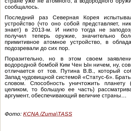
стране уже не атомного, а водородного оружи
сообщалось.
Последний раз Северная Корея испытыва
устройство (что оно собой представляет, ни
знает) в 2013-м. И никто тогда не заподо
получил теперь оружие, значительно бо
примитивное атомное устройство, в облад
подозревали до сих пор.
Поразительно, но в этом своем заявлен
водородной бомбой Ким Чен Ын ничем, ну, со
отличается от тов. Путина В.В., который со
Запад чудовищной системой «Статус-6». Брать
словом. Способность уничтожить планету
целиком, то большую ее часть) рассматрив
аргумент, обеспечивающий величие страны…
Фото:
KCNA /Zuma\TASS