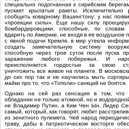
специально подогнанная к сирийским берега
пускает крылатые ракеты. Исключительно 
сообщить коварному Вашингтону: у нас появ
«проекции силы». Еще нашу силу проецирую
бомбардировщики, способные, по словам 
вдарить по Америке, не входя в ее воздушное 
с явной подачи Кремля, в мир утекла инфор
создать замечательную систему вооруже
способную через трое суток после пуска п
заражение любого побережья. И народ
преисполняется гордостью за свою ст
уничтожить все живое на планете. В московск
до сих пор так и не научились мыть сортиры
майки про то, что «Тополи» санкций не боятся.
Однако на сей раз сенсация в том, что 
обладании не только атомной, но и водородно
не Владимир Путин, а Ким Чен Ын. Лидер Се
самый, который, как говорят, любит расстрел
из зенитного пулемета. Чей народ периодиче
траву, дабы в патриотическом восторге обе