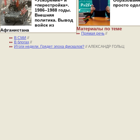
«Ускорение» и
Образован
«перестройка».
просто одо
1986–1988 годы.
Внешняя
политика. Вывод
войск из
Материалы по теме
Афганистана
Прямая речь
//
В СМИ
//
В блогах
//
Итоги недели. Грядет эпоха фискалов?
// АЛЕКСАНДР ГОЛЬЦ