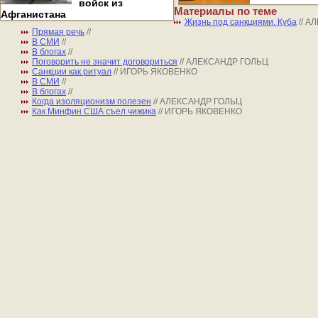
войск из
Материалы по теме
Афганистана
Жизнь под санкциями. Куба
// 
Прямая речь
//
В СМИ
//
В блогах
//
Поговорить не значит договориться
// АЛЕКСАНДР ГОЛЬЦ
Санкции как ритуал
// ИГОРЬ ЯКОВЕНКО
В СМИ
//
В блогах
//
Когда изоляционизм полезен
// АЛЕКСАНДР ГОЛЬЦ
Как Минфин США съел чижика
// ИГОРЬ ЯКОВЕНКО