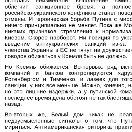
осталась неизменной: выполнение «минс
облегчит санкционное бремя, а полное
российско-украинского конфликта станет пово
отмены. И героическая борьба Путина с ми
ничего принципиально не меняет. Пока же Мо
никаких признаков стремления к нормализ
Киевом. Скорее наоборот. Ни позиция по укра
введение антиукраинских санкций из-за 
членства Украины в ЕС не тянут на дружестве
поводов обижаться у Кремля быть не должно.
Но Кремль обижается. Во-первых, ряд вкл
компаний и банков контролируются «дру
Ротенбергом и Тимченко, и лазеек для тог
санкции, у них все меньше. Можно, конечно, 
но это лишние издержки, а у путинской ком
последнее время дела обстоят не так блестяще
назад.
Во-вторых же, Белый дом никак не реаг
недвусмысленные сигналы о том, что Пут
мириться. Антиамериканская риторика практ