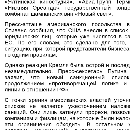
«Ялтинская киностудия», «Авиа-Групп Терм
«Нижняя Ореанда», государственный конц
комбинат шампанских вин «Новый свет».
Пресс-атташе американского посольства 
Стивенс сообщил, что США внесли в список
юридических лиц, которые уже числятся в с
ЕС. По его словам, это сделано для того,
ситуацию, при которой представители бизнес
по одним правилам.
Однако реакция Кремля была острой и послед
незамедлительно. Пресс-секретарь Путин
заявил, что новый санкционный списо
продолжением «противоречащей логике и 
линии в отношении РФ».
С точки зрения американских властей уточ
списков не является ужесточением налож
санкций. Они лишь заткнули прорехи, позво
компаниям и физлицам, на которые были нало
эти ограничения обходить. В остальном