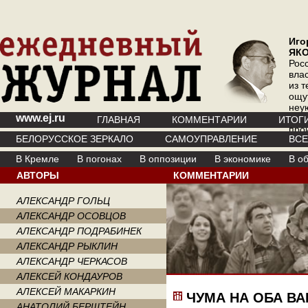
Иго
ЯК
Рос
вла
из т
ощу
неу
www.ej.ru
где 
ГЛАВНАЯ
КОММЕНТАРИИ
ИТОГ
про
БЕЛОРУССКОЕ ЗЕРКАЛО
САМОУПРАВЛЕНИЕ
ВС
инт
В Кремле
В погонах
В оппозиции
В экономике
В о
АВТОРЫ
КОММЕНТАРИИ
АЛЕКСАНДР ГОЛЬЦ
АЛЕКСАНДР ОСОВЦОВ
АЛЕКСАНДР ПОДРАБИНЕК
АЛЕКСАНДР РЫКЛИН
АЛЕКСАНДР ЧЕРКАСОВ
АЛЕКСЕЙ КОНДАУРОВ
АЛЕКСЕЙ МАКАРКИН
ЧУМА НА ОБА В
АНАТОЛИЙ БЕРШТЕЙН