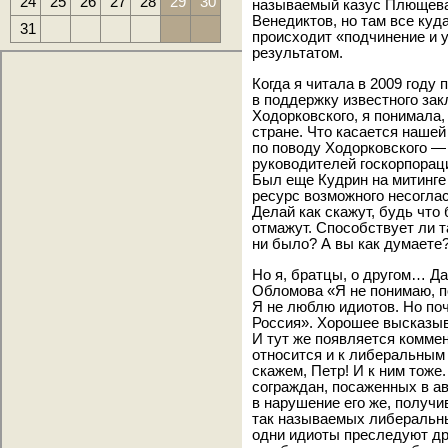
24
25
26
27
28
29
30
называемый казус Плющева,
Венедиктов, но там все ку
31
происходит «подчинение и 
результатом.
Когда я читала в 2009 году
в поддержку известного зак
Ходорковского, я понимала,
стране. Что касается нашей
по поводу Ходорковского —
руководителей госкорпораци
Был еще Кудрин на митинге
ресурс возможного несоглас
Делай как скажут, будь что
отмажут. Способствует ли т
ни было? А вы как думаете
Но я, братцы, о другом… Д
Обломова «Я не понимаю, п
Я не люблю идиотов. Но поч
Россия». Хорошее высказыв
И тут же появляется коммен
относится и к либеральным 
скажем, Петр! И к ним тоже
сограждан, посаженных в а
в нарушение его же, получи
так называемых либеральны
одни идиоты преследуют дру