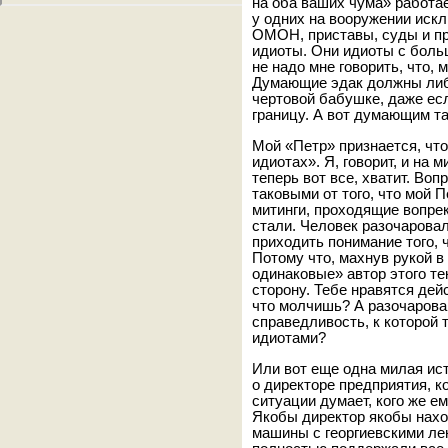
на оба ваших чума» работае
у одних на вооружении искл
ОМОН, приставы, суды и пр
идиоты. Они идиоты с бол
не надо мне говорить, что, 
Думающие эдак должны либо
чертовой бабушке, даже ес
границу. А вот думающим та
Мой «Петр» признается, чт
идиотах». Я, говорит, и на 
теперь вот все, хватит. Во
таковыми от того, что мой 
митинги, проходящие вопрек
стали. Человек разочаровалс
приходить понимание того, ч
Потому что, махнув рукой в 
одинаковые» автор этого те
сторону. Тебе нравятся дейс
что молчишь? А разочарован
справедливость, к которой 
идиотами?
Или вот еще одна милая ис
о директоре предприятия, 
ситуации думает, кого же е
Якобы директор якобы нахо
машины с георгиевскими л