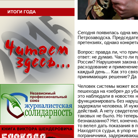
Сегодня появилась одна мел
Петрозаводска. Председате
претензиях, однако конкрет
Вопрос: правда ли, что при
ответ: не думаю. Часто ли 
России? Нарушения закона 
расходование и применение
каждый день… Как это связ
принимающих решение? Да 
Человек системы может все
пешехода на «зебре» до уб
это наблюдали в новостях н
функционировать без наруш
задержали человека. И нуж
действий. А нету свидетеле
таковых не было. Но теперь
безнаказанно? Нет, конечно
то велел дать показания в 
Находятся судьи, в упор н
пограничники, задерживающ