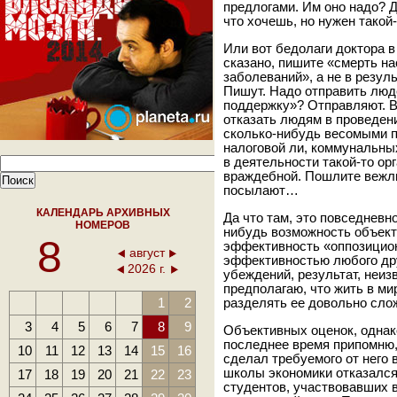
предлогами. Им оно надо? 
что хочешь, но нужен такой-
Или вот бедолаги доктора 
сказано, пишите «смерть на
заболеваний», а не в резул
Пишут. Надо отправить люде
поддержку»? Отправляют. В
отказать людям в проведен
сколько-нибудь весомыми п
налоговой ли, коммунальны
в деятельности такой-то ор
враждебной. Пошлите вежли
посылают…
КАЛЕНДАРЬ АРХИВНЫХ
Да что там, это повседневно
НОМЕРОВ
нибудь возможность объект
8
эффективность «оппозицион
август
эффективностью любого дру
2026 г.
убеждений, результат, неиз
предполагаю, что жить в ми
1
2
разделять ее довольно сло
3
4
5
6
7
8
9
Объективных оценок, однако
последнее время припомню, 
10
11
12
13
14
15
16
сделал требуемого от него 
школы экономики отказался
17
18
19
20
21
22
23
студентов, участвовавших в