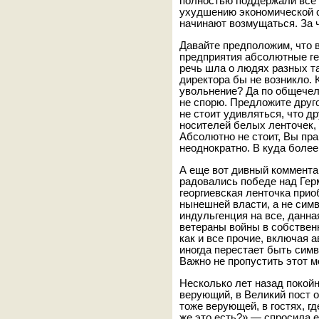
полностью поддержали все д
ухудшению экономической с
начинают возмущаться. За 
Давайте предположим, что 
предприятия абсолютные ген
речь шла о людях разных т
директора бы не возникло. 
увольнение? Да по общечел
не спорю. Предложите другой
не стоит удивляться, что д
носителей белых ленточек, 
Абсолютно не стоит, Вы пр
неоднократно. В куда более
А еще вот дивный комментар
радовались победе над Гер
георгиевская ленточка при
нынешней власти, а не симв
индульгенция на все, данна
ветераны войны в собствен
как и все прочие, включая 
иногда перестает быть сим
Важно не пропустить этот м
Несколько лет назад покой
верующий, в Великий пост 
тоже верующей, в гостях, г
же это есть?» — спросила 