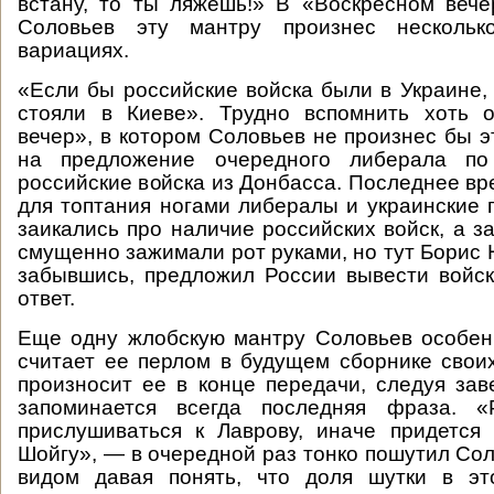
встану, то ты ляжешь!» В «Воскресном вече
Соловьев эту мантру произнес несколь
вариациях.
«Если бы российские войска были в Украине,
стояли в Киеве». Трудно вспомнить хоть 
вечер», в котором Соловьев не произнес бы э
на предложение очередного либерала по
российские войска из Донбасса. Последнее в
для топтания ногами либералы и украинские 
заикались про наличие российских войск, а з
смущенно зажимали рот руками, но тут Борис 
забывшись, предложил России вывести войск
ответ.
Еще одну жлобскую мантру Соловьев особен
считает ее перлом в будущем сборнике своих
произносит ее в конце передачи, следуя зав
запоминается всегда последняя фраза. «
прислушиваться к Лаврову, иначе придется
Шойгу», — в очередной раз тонко пошутил Сол
видом давая понять, что доля шутки в э