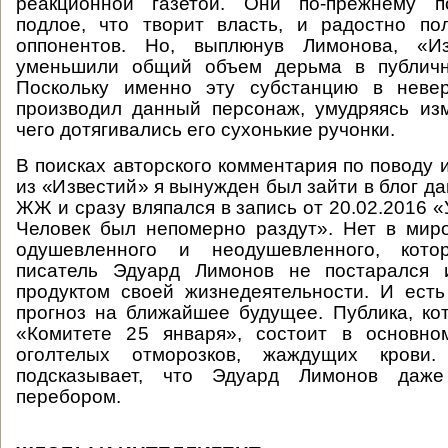
реакционной газетой. Они по-прежнему п
подлое, что творит власть, и радостно по
оппонентов. Но, выплюнув Лимонова, «Из
уменьшили общий объем дерьма в публичн
Поскольку именно эту субстанцию в неве
производил данный персонаж, умудряясь из
чего дотягивались его сухонькие ручонки.
В поисках авторского комментария по поводу 
из «Известий» я вынужден был зайти в блог д
ЖЖ и сразу вляпался в запись от 20.02.2016 
Человек был непомерно раздут». Нет в мир
одушевленного и неодушевленного, ко
писатель Эдуард Лимонов не постарался 
продуктом своей жизнедеятельности. И ест
прогноз на ближайшее будущее. Публика, ко
«Комитете 25 января», состоит в основн
оголтелых отморозков, жаждущих крови
подсказывает, что Эдуард Лимонов даж
перебором.