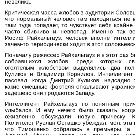
невелика.
Критическая масса жлобов в аудитории Соловь
что нормальный человек там находиться не м
таки туда попадает, то чувствует себя крайне
часто сбивчиво и невпопад. Именно так в
Иосиф Райхельгауз, человек вполне интелл
зачем-то периодически ходит в этот соловьевс
Поначалу режиссер Райхельгауз и в этот раз 
собравшихся жлобов, среди которых с
оголтелым жлобством выделялись два пол
Куликов и Владимир Корнилов. Интеллигент
пасовал, когда Дмитрий Куликов, надсадно 
какие смешные фортеля откалывают украинск
задешево они продаются Западу.
Интеллигент Райхельгауз по понятным при
улыбался. И ему нечего было сказать, ког
оживленно обсуждали новую прическу 
Политолог Руслан Осташко убеждал, мол, эта 
что Тимошенко собралась в премьеры, а д