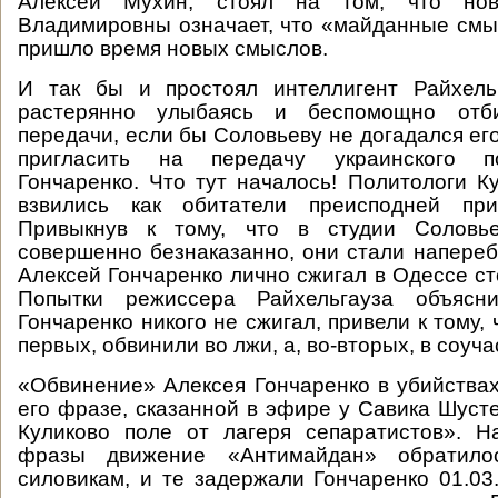
Алексей Мухин, стоял на том, что но
Владимировны означает, что «майданные см
пришло время новых смыслов.
И так бы и простоял интеллигент Райхельг
растерянно улыбаясь и беспомощно отб
передачи, если бы Соловьеву не догадался ег
пригласить на передачу украинского п
Гончаренко. Что тут началось! Политологи К
взвились как обитатели преисподней при
Привыкнув к тому, что в студии Соловь
совершенно безнаказанно, они стали наперебо
Алексей Гончаренко лично сжигал в Одессе ст
Попытки режиссера Райхельгауза объясни
Гончаренко никого не сжигал, привели к тому, 
первых, обвинили во лжи, а, во-вторых, в соуча
«Обвинение» Алексея Гончаренко в убийства
его фразе, сказанной в эфире у Савика Шуст
Куликово поле от лагеря сепаратистов». Н
фразы движение «Антимайдан» обратило
силовикам, и те задержали Гончаренко 01.03