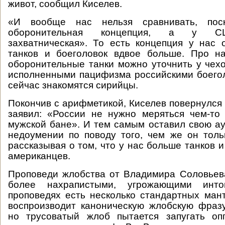
живот, сообщил Киселев.
«И вообще нас нельзя сравнивать, пос
оборонительная концепция, а у СШ
захватническая». То есть концепция у нас 
танков и боеголовок вдвое больше. Про 
оборонительные танки можно уточнить у чехо
исполненными пацифизма российскими боего
сейчас знакомятся сирийцы.
Покончив с арифметикой, Киселев повернулся 
заявил: «России не нужно меряться чем-то
мужской бане». И тем самым оставил свою а
недоумении по поводу того, чем же он толь
рассказывая о том, что у нас больше танков и
американцев.
Проповеди жлобства от Владимира Соловьев
более нахрапистыми, угрожающими инт
проповедях есть несколько стандартных ман
воспроизводит каноническую жлобскую фразу
но трусоватый жлоб пытается запугать оп