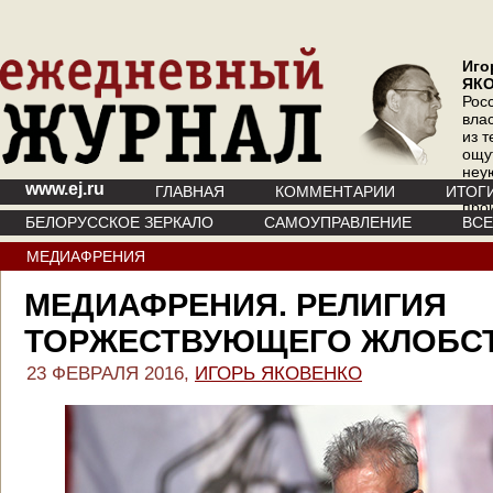
Иго
ЯК
Рос
вла
из т
ощу
неу
www.ej.ru
где 
ГЛАВНАЯ
КОММЕНТАРИИ
ИТОГ
про
БЕЛОРУССКОЕ ЗЕРКАЛО
САМОУПРАВЛЕНИЕ
ВС
инт
МЕДИАФРЕНИЯ
МЕДИАФРЕНИЯ. РЕЛИГИЯ
ТОРЖЕСТВУЮЩЕГО ЖЛОБС
23 ФЕВРАЛЯ 2016,
ИГОРЬ ЯКОВЕНКО