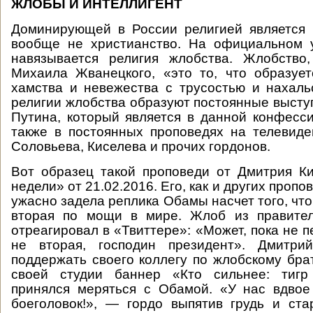
ЖЛОБЫ И ИНТЕЛЛИГЕНТ
Доминирующей в России религией является 
вообще не христианство. На официальном 
навязывается религия жлобства. Жлобство
Михаила Жванецкого, «это то, что образуе
хамства и невежества с трусостью и нахаль
религии жлобства образуют постоянные выст
Путина, который является в данной конфесс
также в постоянных проповедях на телевид
Соловьева, Киселева и прочих гордонов.
Вот образец такой проповеди от Дмитрия К
недели» от 21.02.2016. Его, как и других пропо
ужасно задела реплика Обамы насчет того, чт
вторая по мощи в мире. Жлоб из правите
отреагировал в «Твиттере»: «Может, пока не п
не вторая, господин президент». Дмитри
поддержать своего коллегу по жлобскому брат
своей студии баннер «Кто сильнее: тигр
принялся меряться с Обамой. «У нас вдвое
боеголовок!», — гордо выпятив грудь и ста