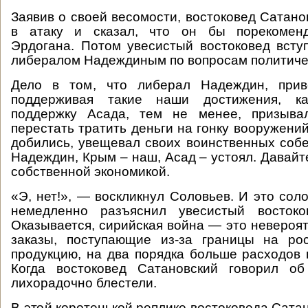
Заявив о своей весомости, востоковед Сатано
в атаку и сказал, что он бы порекоменд
Эрдогана. Потом увесистый востоковед всту
либералом Надеждиным по вопросам политиче
Дело в том, что либерал Надеждин, прив
поддерживая такие наши достижения, 
поддержку Асада, тем не менее, призыва
перестать тратить деньги на гонку вооружени
добились, увещевал своих воинственных соб
Надеждин, Крым – наш, Асад – устоял. Давайт
собственной экономикой.
«Э, нет!», — воскликнул Соловьев. И это соло
немедленно разъяснил увесистый востоко
Оказывается, сирийская война — это невероят
заказы, поступающие из-за границы на ро
продукцию, на два порядка больше расходов 
Когда востоковед Сатановский говорил об
лихорадочно блестели.
В этой коротенькой реплике востоковеда Сата