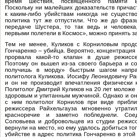
время шествия, посвященного памяти 
Поскольку ни малейших доказательств причас
к каким-либо убийствам никогда не существо
политика тут же отпустили. Что же до фраз
передаче Шустера, то так ведь и человека
первыми полетели в Космос», можно принять за
Тем не менее, Куликов с Корниловым продо
Гончаренко – убийца. Вероятно, концентрация
прорвала какой-то клапан в душе режиссе
Поэтому он вышел из-за своего барьера и с
получишь в морду» быстрым шагом напра
политолога Куликова. Иосифу Леонидовичу Рай
и он не производит впечатления физически к
Политолог Дмитрий Куликов на 20 лет моложе 
здоровым и упитанным мужчиной. Однако и он
с ним политолог Корнилов при виде прибл
режиссера Райхельгауза мгновенно утрати
красноречие и заметно побледнели. Сое
Соловьева и добровольцев из студии режис
вернули на место, но ему удалось добиться тог
убийстве в адрес политика Гончаренко в этой