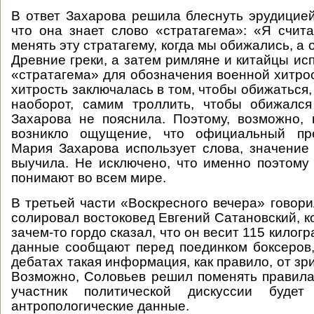
В ответ Захарова решила блеснуть эрудицией
что она знает слово «стратагема»: «Я счит
менять эту стратагему, когда мы обижались, а 
Древние греки, а затем римляне и китайцы ис
«стратагема» для обозначения военной хитрос
хитрость заключалась в том, чтобы обижаться, 
наоборот, самим троллить, чтобы обижался
Захарова не пояснила. Поэтому, возможно,
возникло ощущение, что официальный пр
Мария Захарова использует слова, значение
выучила. Не исключено, что именно поэтому
понимают во всем мире.
В третьей части «Воскресного вечера» говори
солировал востоковед Евгений Сатановский, к
зачем-то гордо сказал, что он весит 115 килог
данные сообщают перед поединком боксеров,
дебатах такая информация, как правило, от зр
Возможно, Соловьев решил поменять правила
участник политической дискуссии будет
антропологические данные.