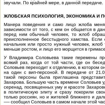
звучали. По крайней мере, в данной передаче.
ЖЛОБСКАЯ ПСИХОЛОГИЯ, ЭКОНОМИКА И 
Манера поведения и само лицо жлоба меня
зависимости от того, с кем он общается в да
перед ним обычный человек, то жлоб обращ
преисполненное бесстыдного хамства. Если
начальник или просто нужный человек, жлоб 
меньше ростом, и лицо его морщится в гримас
У Владимира Соловьева такие перемены пр
всякий раз, когда от той части, где он бесе
Соловьев переходит к отделению, в котором о
на один с вип-персоной. В передаче от 21.0
такой персоны была приглашена представ
Захарова. Большую часть времени Соловьев 
серенад, посвященных уму и красоте Захаров
в политическую элиту и сразу покорили св
только россиян, но и жителей ближнего и дал
—- сообщил Соловьев в самом начале этой час