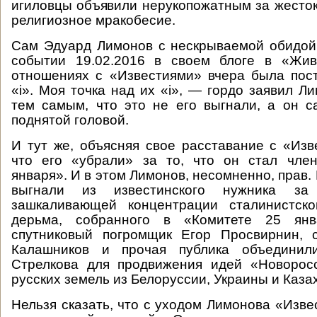
игиловцы объявили нерукопожатным за жесток
религиозное мракобесие.
Сам Эдуард Лимонов с нескрываемой обидой
событии 19.02.2016 в своем блоге в «Жи
отношениях с «Известиями» вчера была пос
«i». Моя точка над их «i», — гордо заявил Л
тем самым, что это не его выгнали, а он 
поднятой головой.
И тут же, объясняя свое расставание с «Изве
что его «убрали» за то, что он стал чле
января». И в этом Лимонов, несомненно, прав.
выгнали из известинского нужника за
зашкаливающей концентрации сталинистско
дерьма, собранного в «Комитете 25 янв
спутниковый погромщик Егор Просвирнин, 
Калашников и прочая публика объединили
Стрелкова для продвижения идей «Новорос
русских земель из Белоруссии, Украины и Каза
Нельзя сказать, что с уходом Лимонова «Изве