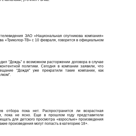
о телевидения ЗАО «Национальная спутникова компания»
ва «Триколор-ТВ» с 10 февраля, говорится в официальном
дил "Дождь" о возможном расторжении договора в случае
контентной политики. Сегодня в компании заявили, что
ещание "Дождя" уже прекратили такие компании, как
лком".
ев отбора пока нет. Распространится ли возрастная
ии, пока не ясно. Еще в прошлом году представители
рещать для детского просмотра «взрослые» произведения
какие произведения могут попасть в категорию 18+.