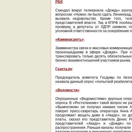
РБК
:
Скандал вокруг телеканала «Дождь» разго
вопросом: «Нужно ли было сдать Ленинград,
вызвала недовольство. Кроме того, те
представителей власти. Так, в КПРФ пообе
проверку, а депутаты от ЛДПР заявили, ч
уголовной ответственности за оскорбление 
«Коммерсантъ»
:
Замминистра связи и массовых коммуникаци
произошедшему в эфире «Дождя». При эт
транслировать только десять обязательных
бизнес-взаимоотношений участников рынка.
Газета.ру
:
Председатель комитета Госдумы по безо
назвала данный опрос «попыткой реабилита
«Ведомости»
:
Опрошенные «Ведомостями» крупные опера
опроса. В «Ростелекоме» такой вопрос не р
«Вымпелком» не получал никаких писем А
говорит пресс-секретарь оператора Анна 
продолжает вещать даже в «Акадо», он д
платы, сказал его представитель Денис 
представителей «Акадо» и «Дождя» по
распространения. Раньше каналы получали «
платную категорию и инициирует переговоры