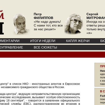
Петр
Сергей
ФИЛИППОВ
МИТРОФА
«Не надо думать!
Иногда на 
С нами тот, кто все
ответы реш
за нас решит»
только вну
«я»
ММЕНТАРИИ
ИТОГИ НЕДЕЛИ
КАПЛЯ ЖЕЛЧИ
БЮ
ОУПРАВЛЕНИЕ
ВСЕ СЮЖЕТЫ
ПР
Ник
иде
пол
к м
ентр" в список НКО - иностранных агентов в Евросоюзе
памя
независимого гражданского общества в России.
В 
вада-центра", ведущую неправительственную организацию
For
ические исследования, вызывает особую обеспокоенность
пои
уму 18 сентября", - говорится в заявлении официального
пер
ческой службы (ЕВС), распространенном во вторник в