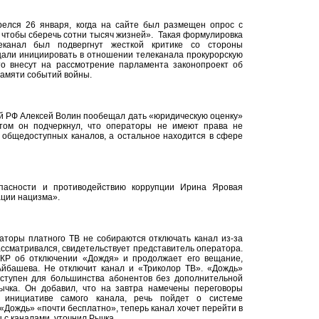
релся 26 января, когда на сайте был размещен опрос с
 чтобы сберечь сотни тысяч жизней». Такая формулировка
леканал был подвергнут жесткой критике со стороны
щали инициировать в отношении телеканала прокурорскую
то внесут на рассмотрение парламента законопроект об
памяти событий войны.
й РФ Алексей Волин пообещал дать «юридическую оценку»
ом он подчеркнул, что операторы не имеют права не
 общедоступных каналов, а остальное находится в сфере
пасности и противодействию коррупции Ирина Яровая
ции нацизма».
торы платного ТВ не собираются отключать канал из-за
ассматривался, свидетельствует представитель оператора.
КР об отключении «Дождя» и продолжает его вещание,
Айбашева. Не отключит канал и «Триколор ТВ». «Дождь»
оступен для большинства абонентов без дополнительной
Рычка. Он добавил, что на завтра намечены переговоры
 инициативе самого канала, речь пойдет о системе
Дождь» «почти бесплатно», теперь канал хочет перейти в
 с каналами, уточнил Рычка.