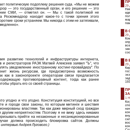
ПР
чает политическую подоплеку решения суда. «Мы не можем
29
адзор — это государственный орган, и его решение — это
Ни
шении СМИ, — отметил он. — Мы с такой политикой не
ид
пол
да Роскомнадзор находит какое-то с точки зрения этого
мар
роткие сроки устраняем. Мы никогда с этим не затягивали,
пам
медленно».
В 
29
Ко
оп
вс
за
со
ия развитию технологий и инфраструктуры интернета,
В 
в и регистраторов РАЭК Матвей Алексеев заявил "Ъ", что
29
влять уведомление иностранному хостинг-провайдеру". По
Ки
жнит жизнь ресурсам, где предусмотрена возможность
гос
экз
ак как в законопроекте операторам связи предлагается
зад
содержащую противоправный контент, тогда как ранее
193
чтобы убрать его со своей страницы.
ПР
З
1 
то угодно и что угодно. Конституция конституцией, но все
Ко
те и городе свои законы, по которым митинги и шествия
оте
онированы властями. Так как даже мирный сход граждан
нач
кон
 другим неприятностям. Поэтому я не вижу здесь никаких
вну
т призывать прийти на незаконные и несанкционированные
сил
лучае должна происходить блокировка сайтов. Должны
вос
 интервью Андрея Лугового.)
кон
Со