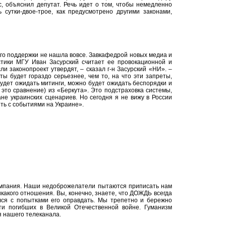
с, объяснил депутат. Речь идет о том, чтобы немедленно
 сутки-двое-трое, как предусмотрено другими законами,
го поддержки не нашла вовсе. Завкафедрой новых медиа и
стики МГУ Иван Засурский считает ее провокационной и
ли законопроект утвердят, – сказал г-н Засурский «НИ». –
ы будет гораздо серьезнее, чем то, на что эти запреты,
будет ожидать митинги, можно будет ожидать беспорядки и
это сравнение) из «Беркута». Это подстраховка системы,
не украинских сценариев. Но сегодня я не вижу в России
ть с событиями на Украине».
кампания. Наши недоброжелатели пытаются приписать нам
икакого отношения. Вы, конечно, знаете, что ДОЖДЬ всегда
ся с попытками его оправдать. Мы трепетно и бережно
яти погибших в Великой Отечественной войне. Гуманизм
я нашего телеканала.