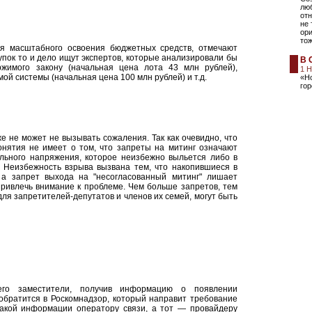
лю
отн
не 
ори
то
для масштабного освоения бюджетных средств, отмечают
упок то и дело ищут экспертов, которые анализировали бы
В 
жимого закону (начальная цена лота 43 млн рублей),
1 
й системы (начальная цена 100 млн рублей) и т.д.
«Но
го
 не может не вызывать сожаления. Так как очевидно, что
онятия не имеет о том, что запреты на митинг означают
ального напряжения, которое неизбежно выльется либо в
. Неизбежность взрыва вызвана тем, что накопившиеся в
а запрет выхода на "несогласованный митинг" лишает
привлечь внимание к проблеме. Чем больше запретов, тем
для запретителей-депутатов и членов их семей, могут быть
 его заместители, получив информацию о появлении
обратится в Роскомнадзор, который направит требование
такой информации оператору связи, а тот — провайдеру