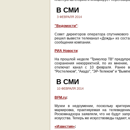
В СМИ
3 ФЕВРАЛЯ 2014
"Ведомости"
:
Совет директоров оператора спутниковог
решил вывести телеканал «Дождь» из соста
сообщении компании.
РИА Новости
:
На прошлой неделе "Триколор ТВ" предупре
сохранения некорректной, по их мнению, 
отключат канал с 10 февраля. Ранее в
"Ростелеком", "Акадо", "ЭР-Телеком" и "Вымпе
В СМИ
10 ФЕВРАЛЯ 2014
BFM.ru
:
Музеи в недоумении, поскольку критери
маркировка, практикуемая на телевиден
Роскомнадзора заявляли, что не будут зап
искусства. Теперь же искусствоведы гадают, 
«Известия»
: