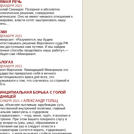
ЯМАЯ РЕЧЬ
 ДЕКАБРЯ 2021
колай Сванидзе: Позорное и абсолютно
еологическое решение, совершенно
итическое. Оно не имеет никакого отношения к
кировке, власти хотят заштриховать нашу
ять...
СМИ
 ДЕКАБРЯ 2021
ммерсант: «Разумеется, мы будем
ротестовывать решение Верховного суда РФ
еми доступными нам путями. И мы найдем
конные способы продолжать нашу работу»,—
общил сам «Мемориал».
БЛОГАХ
 ДЕКАБРЯ 2021
рилл Мартынов: Ликвидацией Мемориала это
ударство превратило себя в вечного
истенциального врага для всех, кто
умывался о том, что случилось со страной в
0-е.
ИНЦИПИАЛЬНАЯ БОРЬБА С ГОЛОЙ
АДНИЦЕЙ
АЛЕКСАНДР ГОЛЬЦ
НОЯБРЯ 2021 //
гда, объясняя пытливым зарубежцам суть
чественной внутренней политики, главный
альник завел речь о «здоровом
серватизме», – «чур, меня, чур!», я возопил я
тренне. При этом вашего покорного слугу в
у возраста (увы, увы), образования и
питания как раз и следует отнести к
серваторам (хочется верить, «здоровым»).
знаюсь, у меня вызывает стойкое раздражение