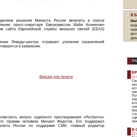
В 
ждением решения Минюста России включить в список
Mar
вление пресс-секретаря Еврокомиссии Майи Кочиянчич
вед
ом сайте Европейской службы внешних связей (EEAS)
пра
фот
дев
ении Левады-центра отражают усиление ограничений
 говорится в заявлении.
РА
ВР
Версия для печати
22
Св
не
кот
пан
Пут
пе
вто
эне
бу
ст
смотреть вопрос судебного преследования «Росбалта»
«дя
 по правам человека Михаил Федотов. Его поддержал
пр
палаты России по поддержке СМИ, главный редактор
В 
22