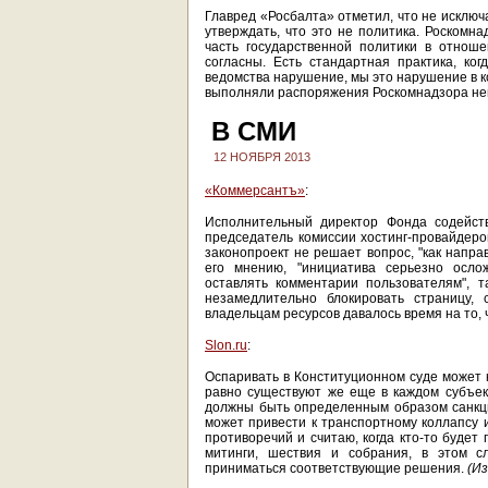
Главред «Росбалта» отметил, что не исклю
утверждать, что это не политика. Роскомн
часть государственной политики в отно
согласны. Есть стандартная практика, ког
ведомства нарушение, мы это нарушение в ко
выполняли распоряжения Роскомнадзора не
В СМИ
12 НОЯБРЯ 2013
«Коммерсантъ»
:
Исполнительный директор Фонда содейств
председатель комиссии хостинг-провайдеро
законопроект не решает вопрос, "как напра
его мнению, "инициатива серьезно осло
оставлять комментарии пользователям", т
незамедлительно блокировать страницу, 
владельцам ресурсов давалось время на то, 
Slon.ru
:
Оспаривать в Конституционном суде может к
равно существуют же еще в каждом субъек
должны быть определенным образом санкци
может привести к транспортному коллапсу и
противоречий и считаю, когда кто-то буде
митинги, шествия и собрания, в этом с
приниматься соответствующие решения.
(Из