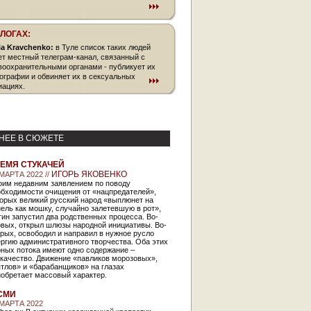
БЛОГАХ:
ia Kravchenko:
в Туле список таких людей
ет местный телеграм-канал, связанный с
воохранительными органами - публикует их
ографии и обвиняет их в сексуальных
иациях.
НЕЕ В СЮЖЕТЕ
ЕМЯ СТУКАЧЕЙ
ИГОРЬ ЯКОВЕНКО
 МАРТА 2022 //
оим недавним заявлением по поводу
обходимости очищения от «нацпредателей»,
орых великий русский народ «выплюнет на
ель как мошку, случайно залетевшую в рот»,
ин запустил два родственных процесса. Во-
рвых, открыл шлюзы народной инициативы. Во-
рых, освободил и направил в нужное русло
ргию административного творчества. Оба этих
рных потока имеют одно содержание –
укачество. Движение «павликов морозовых»,
тлов» и «барабанщиков» на глазах
иобретает массовый характер.
СМИ
 МАРТА 2022