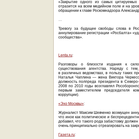
«Закрытие одного из самых цитируемых 
отразится на всем медийном поле и на уров
обращении к главе Роскомнадзора Александ
…
Тревогу за будущее свободы слова в Рос
аннулирование регистрации «Росбалта» «уда
сообщества».
Lenta.ru
:
Разговоры о близости издания к сило
существования агентства. Наряду с тем
в различных ведомствах, в пользу таких пр
Наталья Чаплина — жена Виктора Черкесо
должность полпреда президента в Северо-
2008 по 2010 годы возглавлял Рособоронпо
первым заместителем председателя ко
коррупции).
«Эхо Москвы»
:
Журналист Максим Шевченко возмущен аннул
что иное как политическое и беспрецедент
добавил, что такого рода забастовку долже
очень принципиально отреагировать на закр
Газета.ru
: