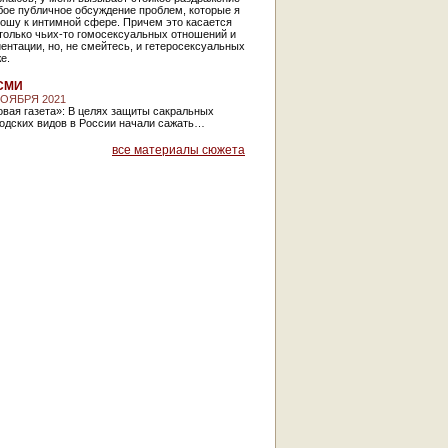
бое публичное обсуждение проблем, которые я
ошу к интимной сфере. Причем это касается
только чьих-то гомосексуальных отношений и
ентации, но, не смейтесь, и гетеросексуальных
же.
СМИ
НОЯБРЯ 2021
вая газета»: В целях защиты сакральных
родских видов в России начали сажать…
все материалы сюжета