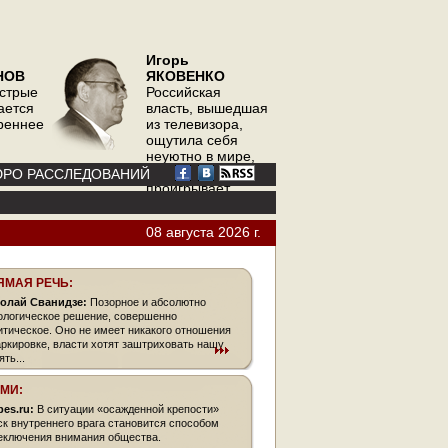
Игорь
НОВ
ЯКОВЕНКО
острые
Российская
ается
власть, вышедшая
треннее
из телевизора,
ощутила себя
неуютно в мире,
где телевизор
РО РАССЛЕДОВАНИЙ
проигрывает
интернету
08 августа 2026 г.
ЯМАЯ РЕЧЬ:
олай Сванидзе:
Позорное и абсолютно
ологическое решение, совершенно
итическое. Оно не имеет никакого отношения
аркировке, власти хотят заштриховать нашу
ть...
СМИ:
bes.ru:
В ситуации «осажденной крепости»
ск внутреннего врага становится способом
еключения внимания общества.