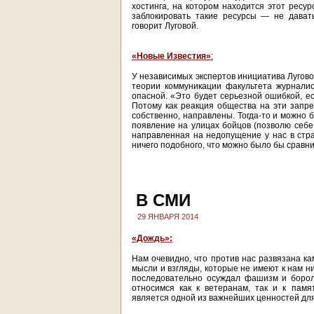
хостинга, на котором находится этот ресур
заблокировать такие ресурсы — не давать
говорит Луговой.
«Новые Известия»
:
У независимых экспертов инициатива Лугово
теории коммуникации факультета журнали
опасной. «Это будет серьезной ошибкой, ес
Потому как реакция общества на эти запрет
собственно, направлены. Тогда-то и можно 
появление на улицах бойцов (позволю себе 
направленная на недопущение у нас в стра
ничего подобного, что можно было бы сравни
В СМИ
29 ЯНВАРЯ 2014
«Дождь»:
Нам очевидно, что против нас развязана 
мысли и взгляды, которые не имеют к нам н
последовательно осуждал фашизм и борол
относимся как к ветеранам, так и к пам
является одной из важнейших ценностей дл