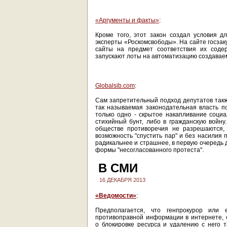
«Аргументы и факты»
:
Кроме того, этот закон создал условия 
эксперты «Роскомсвободы». На сайте госзак
сайты на предмет соответствия их содер
запускают лоты на автоматизацию создаваемо
Globalsib.com
:
Сам запретительный подход депутатов также
так называемая законодательная власть п
только одно - скрытое накапливание соци
стихийный бунт, либо в гражданскую войну
обществе противоречия не разрешаются, 
возможность "спустить пар" и без насилия 
радикальнее и страшнее, в первую очередь 
формы "несогласованного протеста".
В СМИ
16 ДЕКАБРЯ 2013
«Ведомости»
:
Предполагается, что генпрокурор или
противоправной информации в интернете, 
о блокировке ресурса и удалению с него 