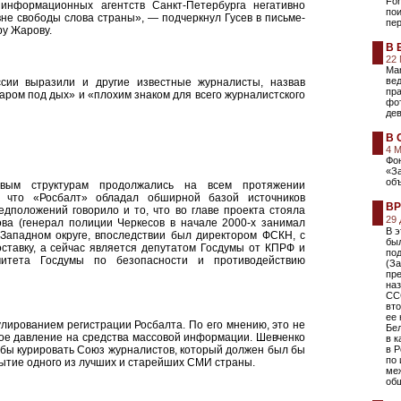
For
информационных агентств Санкт-Петербурга негативно
пои
не свободы слова страны», — подчеркнул Гусев в письме-
пе
ру Жарову.
В 
22
Mar
вед
сии выразили и другие известные журналисты, назвав
пр
ром под дых» и «плохим знаком для всего журналистского
фо
де
В 
4 
Фон
«За
об
вым структурам продолжались на всем протяжении
, что «Росбалт» обладал обширной базой источников
ВР
едположений говорило и то, что во главе проекта стояла
29
ва (генерал полиции Черкесов в начале 2000-х занимал
В э
Западном округе, впоследствии был директором ФСКН, с
был
ставку, а сейчас является депутатом Госдумы от КПРФ и
по
митета Госдумы по безопасности и противодействию
(За
пр
на
СС
вто
ее 
ированием регистрации Росбалта. По его мнению, это не
Бел
ное давление на средства массовой информации. Шевченко
в к
н бы курировать Союз журналистов, который должен был бы
в Р
по 
ытие одного из лучших и старейших СМИ страны.
ме
об