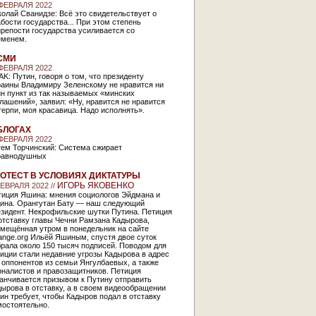
 ФЕВРАЛЯ 2022
олай Сванидзе: Всё это свидетельствует о
бости государства... При этом степень
репости государства усиливается со
еменем.
СМИ
 ФЕВРАЛЯ 2022
K: Путин, говоря о том, что президенту
раины Владимиру Зеленскому не нравится ни
н пункт из так называемых «минских
лашений», заявил: «Ну, нравится не нравится
ерпи, моя красавица. Надо исполнять».
БЛОГАХ
 ФЕВРАЛЯ 2022
тем Торчинский: Система сжирает
равнодушных
ОТЕСТ В УСЛОВИЯХ ДИКТАТУРЫ
ИГОРЬ ЯКОВЕНКО
ФЕВРАЛЯ 2022 //
тиция Яшина: мнения социологов Эйдмана и
ина. Орангутан Бату — наш следующий
езидент. Некрофильские шутки Путина. Петиция
отставку главы Чечни Рамзана Кадырова,
змещённая утром в понедельник на сайте
ange.org Ильёй Яшиным, спустя двое суток
рала около 150 тысяч подписей. Поводом для
иции стали недавние угрозы Кадырова в адрес
 оппонентов из семьи Янгулбаевых, а также
рналистов и правозащитников. Петиция
анчивается призывом к Путину отправить
ырова в отставку, а в своем видеообращении
н требует, чтобы Кадыров подал в отставку
мостоятельно.