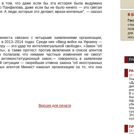
 в том, что даже если бы эта история была выдумана
ло Панфилова, даже если бы не было ничего — это святая
ся. А люди, которые это делают, мрази конченые", — сказал
В 
Гас
сло
пол
для
пос
нюста связано с четырьмя заявлениями организации,
в 2013–2014 годах. Среди них «Ввод войск на Украину —
ру — это удар по интеллектуальной свободе», «Закон “об
ь», а также протест против включения в список агентов
 полагаем, что никакие частные изменения не смогут
 антиконституционный закон,— говорилось в заявлении
РА
й ситуации — скорейшая отмена закона “об иностранных
ных агентов Минюст наказал организацию за то, что она
РА
15
Пок
«Д
ди
рос
В э
был
Аф
уб
Версия для печати
гр
су
Это
хоз
ПР
15