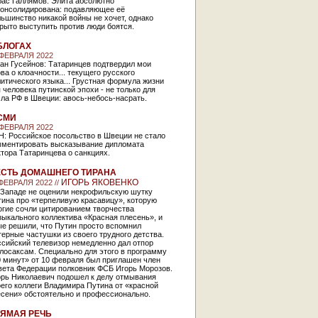
бас Галлямов: Элита абсолютно
консолидирована: подавляющее её
ьшинство никакой войны не хочет, однако
рыто выступить против люди боятся.
БЛОГАХ
 ФЕВРАЛЯ 2022
ан Гусейнов: Татаринцев подтвердил мои
ва о клоачности... текущего русского
итического языка... Грустная формула жизни
 человека путинской эпохи - не только для
ла РФ в Швеции: авось-небось-насрать.
СМИ
 ФЕВРАЛЯ 2022
Н: Российское посольство в Швеции не стало
мментировать высказывание дипломата
тора Татаринцева о санкциях.
СТЬ ДОМАШНЕГО ТИРАНА
ИГОРЬ ЯКОВЕНКО
 ФЕВРАЛЯ 2022 //
 Западе не оценили некрофильскую шутку
ина про «терпеливую красавицу», которую
огие сочли цитированием творчества
ыкального коллектива «Красная плесень», и
ые решили, что Путин просто вспомнил
ерные частушки из своего трудного детства.
ссийский телевизор немедленно дал отпор
лосаксам. Специально для этого в программу
 минут» от 10 февраля был приглашен член
вета Федерации полковник ФСБ Игорь Морозов.
орь Николаевич подошел к делу отмывания
его коллеги Владимира Путина от «красной
есени» обстоятельно и профессионально.
ЯМАЯ РЕЧЬ