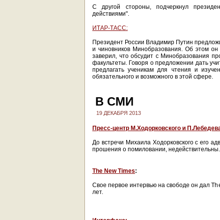
С другой стороны, подчеркнул президе
действиями".
ИТАР-ТАСС:
Президент России Владимир Путин предложи
и чиновников Минобразования. Об этом он
заверил, что обсудит с Минобразования п
факультеты. Говоря о предложении дать учи
предлагать ученикам для чтения и изуче
обязательного и возможного в этой сфере.
В СМИ
19 ДЕКАБРЯ 2013
Пресс-центр М.Ходорковского и П.Лебедев
До встречи Михаила Ходорковского с его а
прошения о помиловании, недействительны.
The New Times
:
Свое первое интервью на свободе он дал Th
лет.