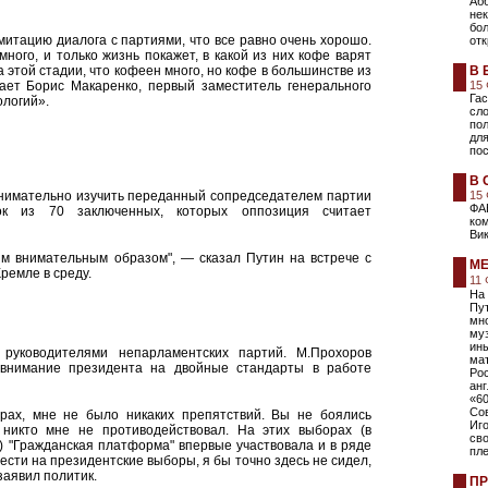
Аб
не
бол
имитацию диалога с партиями, что все равно очень хорошо.
отк
много, и только жизнь покажет, в какой из них кофе варят
а этой стадии, что кофеен много, но кофе в большинстве из
В 
тает Борис Макаренко, первый заместитель генерального
15
Гас
ологий».
сло
пол
для
пос
В 
нимательно изучить переданный сопредседателем партии
15
ФА
к из 70 заключенных, которых оппозиция считает
ко
Вик
ым внимательным образом", — сказал Путин на встрече с
МЕ
ремле в среду.
11
На
Пут
мн
муз
ин
 руководителями непарламентских партий. М.Прохоров
мат
 внимание президента на двойные стандарты в работе
Ро
анг
«60
Со
орах, мне не было никаких препятствий. Вы не боялись
Иг
никто мне не противодействовал. На этих выборах (в
сво
) "Гражданская платформа" впервые участвовала и в ряде
пл
ести на президентские выборы, я бы точно здесь не сидел,
 заявил политик.
ПР