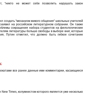
нт, "никто не может себе позволить нарушать закон
л создать "механизм живого общения" школьных учителей
 заявил на российском литературном собрании. Он также
роблемы сокращения набора студентов на филологические
телям литературы больше свободы в выборе книг, которые
ния, Путин отметил, что должно быть гибкое сочетание
а:
двокатами все ранее данные ими комментарии, касающиеся
e New Times, колумнистом которого является уже несколько