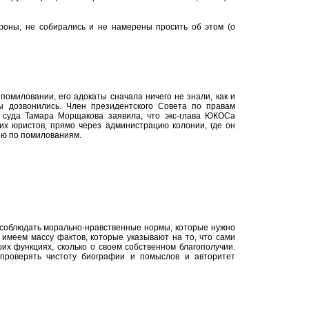
роны, не собирались и не намерены просить об этом (о
помиловании, его адокаты сначала ничего не знали, как и
 дозвонились. Член президентского Совета по правам
о суда Тамара Морщакова заявила, что экс-глава ЮКОСа
оих юристов, прямо через администрацию колонии, где он
ию по помилованиям.
соблюдать морально-нравственные нормы, которые нужно
 имеем массу фактов, которые указывают на то, что сами
их функциях, сколько о своем собственном благополучии.
 проверять чистоту биографии и помыслов и авторитет