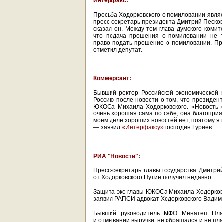
Интерфакс:
Просьба Ходорковского о помиловании являе
пресс-секретарь президента Дмитрий Песков
сказал он. Между тем глава думского коми
что подача прошения о помиловании не т
право подать прошение о помиловании. При
отметил депутат.
Коммерсант:
Бывший ректор Российской экономической
Россию после новости о том, что президе
ЮКОСа Михаила Ходорковского. «Новость о
очень хорошая сама по себе, она благоприя
моем деле хороших новостей нет, поэтому я
— заявил
«Интерфаксу»
господин Гуриев.
РИА "Новости":
Пресс-секретарь главы государства Дмитри
от Ходорковского Путин получил недавно.
Защита экс-главы ЮКОСа Михаила Ходорковс
заявил РАПСИ адвокат Ходорковского Вадим 
Бывший руководитель МФО Менатеп Пла
и отмывании выручки, не обращался и не п