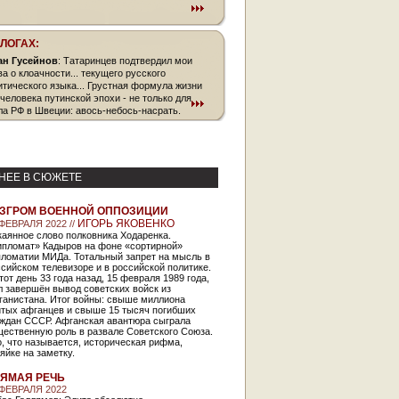
БЛОГАХ:
ан Гусейнов
: Татаринцев подтвердил мои
ва о клоачности... текущего русского
итического языка... Грустная формула жизни
 человека путинской эпохи - не только для
ла РФ в Швеции: авось-небось-насрать.
НЕЕ В СЮЖЕТЕ
ЗГРОМ ВОЕННОЙ ОППОЗИЦИИ
ИГОРЬ ЯКОВЕНКО
 ФЕВРАЛЯ 2022 //
аянное слово полковника Ходаренка.
ипломат» Кадыров на фоне «сортирной»
пломатии МИДа. Тотальный запрет на мысль в
сийском телевизоре и в российской политике.
тот день 33 года назад, 15 февраля 1989 года,
 завершён вывод советских войск из
ганистана. Итог войны: свыше миллиона
итых афганцев и свыше 15 тысяч погибших
аждан СССР. Афганская авантюра сыграла
щественную роль в развале Советского Союза.
, что называется, историческая рифма,
яйке на заметку.
ЯМАЯ РЕЧЬ
 ФЕВРАЛЯ 2022