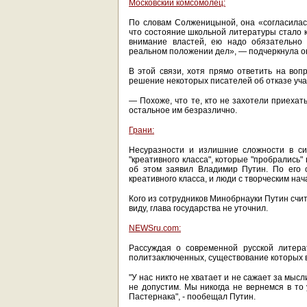
Московский комсомолец:
По словам Солженицыной, она «согласилась
что состояние школьной литературы стало к
внимание властей, ею надо обязательно 
реальном положении дел», — подчеркнула о
В этой связи, хотя прямо ответить на во
решение некоторых писателей об отказе уч
— Похоже, что те, кто не захотели приехать
остальное им безразлично.
Грани:
Несуразности и излишние сложности в си
"креативного класса", которые "пробрались
об этом заявил Владимир Путин. По его 
креативного класса, и люди с творческим на
Кого из сотрудников Минобрнауки Путин счит
виду, глава государства не уточнил.
NEWSru.com:
Рассуждая о современной русской литера
политзаключенных, существование которых 
"У нас никто не хватает и не сажает за мысл
не допустим. Мы никогда не вернемся в то
Пастернака", - пообещал Путин.