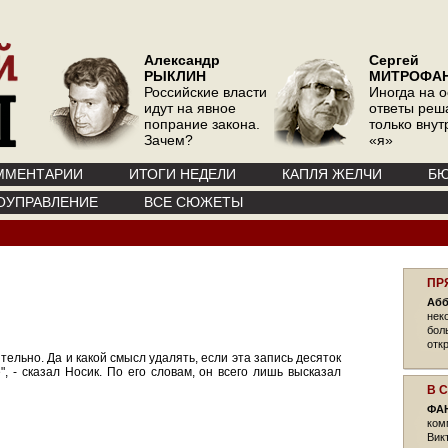
Александр
Сергей
РЫКЛИН
МИТРОФА
Российские власти
Иногда на 
идут на явное
ответы реш
попрание закона.
только вну
Зачем?
«я»
ММЕНТАРИИ
ИТОГИ НЕДЕЛИ
КАПЛЯ ЖЕЛЧИ
БЮ
ОУПРАВЛЕНИЕ
ВСЕ СЮЖЕТЫ
ПР
Абб
нек
бол
отк
ятельно. Да и какой смысл удалять, если эта запись десяток
, - сказал Носик. По его словам, он всего лишь высказал
В 
ФА
ком
Вик