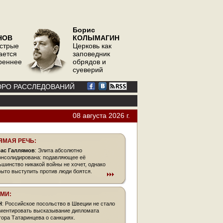
Борис
НОВ
КОЛЫМАГИН
острые
Церковь как
ается
заповедник
треннее
обрядов и
суеверий
РО РАССЛЕДОВАНИЙ
08 августа 2026 г.
ЯМАЯ РЕЧЬ:
ас Галлямов
: Элита абсолютно
онсолидирована: подавляющее её
ьшинство никакой войны не хочет, однако
рыто выступить против люди боятся.
СМИ:
Н
: Российское посольство в Швеции не стало
ментировать высказывание дипломата
тора Татаринцева о санкциях.