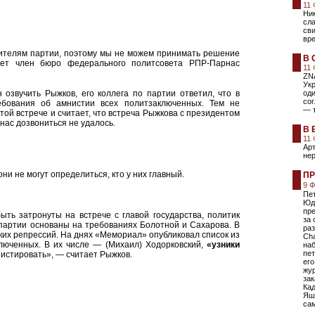
11
Ник
сла
сви
вр
ителям партии, поэтому мы не можем принимать решение
В 
ает член бюро федерального политсовета РПР-Парнас
11
ZNA
Ук
озвучить Рыжков, его коллега по партии ответил, что в
оди
сог
ебования об амнистии всех политзаключенных. Тем не
— т
той встрече и считает, что встреча Рыжкова с президентом
ас дозвониться не удалось.
В 
11
Ар
не
они не могут определиться, кто у них главный.
ПР
9 
Пе
Юд
пр
ыть затронуты на встрече с главой государства, политик
за 
партии основаны на требованиях Болотной и Сахарова. В
ра
их репрессий. На днях «Мемориал» опубликовал список из
Ch
ключенных. В их числе — (Михаил) Ходорковский,
«узники
наб
пет
нистировать», — считает Рыжков.
его
жу
зак
Кад
Яши
са