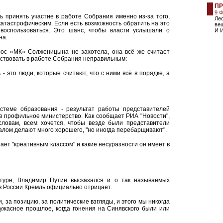
ПР
9 
 принять участие в работе Собрания именно из-за того,
Лео
атастрофическим. Если есть возможность обратить на это
вещ
воспользоваться. Это шанс, чтобы власти услышали о
И И
на.
прос «МК» Солженицына не захотела, она всё же считает
аствовать в работе Собрания неправильным:
 - это люди, которые считают, что с ними всё в порядке, а
стеме образования - результат работы представителей
" в профильное министерство. Как сообщает РИА "Новости",
словам, всем хочется, чтобы везде были представители
чалом делают много хорошего, "но иногда перебарщивают".
ает "креативным классом" и какие несуразности он имеет в
туре, Владимир Путин высказался и о так называемых
в России Кремль официально отрицает.
и, за позицию, за политические взгляды, и этого мы никогда
 ужасное прошлое, когда гонения на Синявского были или