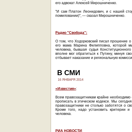
его адвокат Алексей Мирошниченко.
"И сам Платон Леонидович, и с нашей сто
помиловании)", — сказал Мирошниченко.
Радио "Свобода":
О том, что Ходорковский писал прошение о 
его мама Марина Филипповна, которой мы
человека, бывшая судья Конституционног
вполне мог обратиться к Путину, минуя св
отбывает наказание и региональную комисс
В СМИ
16 ЯНВАРЯ 2014
«Известия»
:
Всем правозащитникам крайне необходимо 
прописать в этическом кодексе. Мы сегодня
правозащитники не столько заботятся о сво
Кроме того, надо установить критерии и
человека.
РИА НОВОСТИ
: