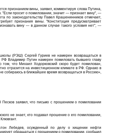
тся признанием вины, заявил, комментируя слова Путина,
. "Если просит о помиловании, значит — признает вину", —
тета по законодательству Павел Крашенинников отмечает,
ребует признания вины. "Конституция предусматривает
знавать вину — в данном случае такого условия нет", —
 школы (РЭШ) Сергей Гуриев не намерен возвращаться в
нт РФ Владимир Путин намерен помиловать бывшего главу
 том, что Михаил Ходорковский скоро будет помилован,
тно отразится на инвестиционном климате в РФ. Однако в
 не собираюсь в ближайшее время возвращаться в Россию»,
й Песков заявил, что письмо с прошением о помиловании
кого не знает, кто подавал прошение о его помиловании,
Клювгант.
тон Лебедев, осужденный по делу о хищении нефти
ланирует обращаться с прошением о помиловании, сообщил