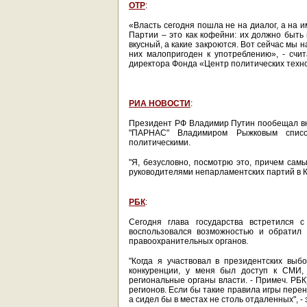
ОТР
:
«Власть сегодня пошла не на диалог, а на 
Партии – это как кофейни: их должно быть 
вкусный, а какие закроются. Вот сейчас мы н
них малопригоден к употреблению», - счи
директора Фонда «Центр политических техн
РИА НОВОСТИ
:
Президент РФ Владимир Путин пообещал в
"ПАРНАС" Владимиром Рыжковым списо
политическими.
"Я, безусловно, посмотрю это, причем сам
руководителями непарламентских партий в К
РБК
:
Сегодня глава государства встретился с
воспользовался возможностью и обратил
правоохранительных органов.
"Когда я участвовал в президентских выб
конкуренции, у меня был доступ к СМИ, 
региональные органы власти. - Примеч. РБК
регионов. Если бы такие правила игры перен
а сидел бы в местах не столь отдаленных", -