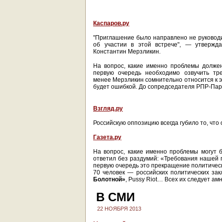
Каспаров.ру
"Приглашение было направлено не руковод
об участии в этой встрече", — утвержд
Константин Мерзликин.
На вопрос, какие именно проблемы должен 
первую очередь необходимо озвучить тр
менее Мерзликин сомнительно относится к э
будет ошибкой. До сопредседателя РПР-Парн
Взгляд.ру
Российскую оппозицию всегда губило то, что 
Газета.ру
На вопрос, какие именно проблемы могут б
ответил без раздумий: «Требования нашей 
первую очередь это прекращение политическ
70 человек — российских политических за
Болотной»
, Pussy Riot… Всех их следует ам
В СМИ
22 НОЯБРЯ 2013