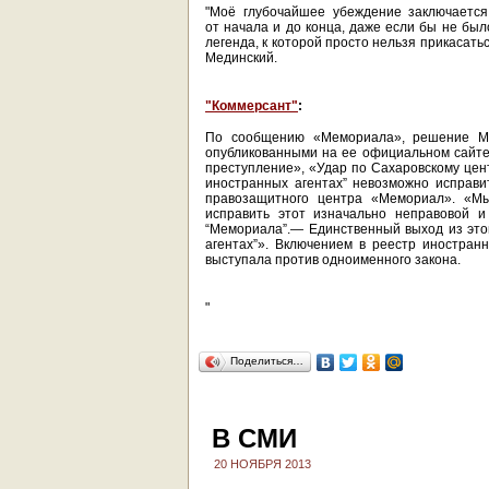
"Моё глубочайшее убеждение заключается
от начала и до конца, даже если бы не бы
легенда, к которой просто нельзя прикасать
Мединский.
"Коммерсант"
:
По сообщению «Мемориала», решение Ми
опубликованными на ее официальном сайте 
преступление», «Удар по Сахаровскому цент
иностранных агентах” невозможно исправит
правозащитного центра «Мемориал». «Мы
исправить этот изначально неправовой и
“Мемориала”.— Единственный выход из это
агентах”». Включением в реестр иностран
выступала против одноименного закона.
"
Поделиться…
В СМИ
20 НОЯБРЯ 2013