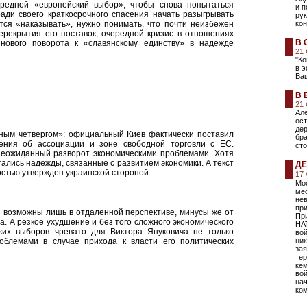
чередной «европейский выбор», чтобы снова попытаться
и п
ради своего краткосрочного спасения начать разыгрывать
ру
тся «наказывать», нужно понимать, что почти неизбежен
кон
ерекрытия его поставок, очередной кризис в отношениях
В 
нового поворота к «славянскому единству» в надежде
21
"Ко
в э
Ва
В 
21
Але
ост
дер
ным четвергом»: официальный Киев фактически поставил
бра
ения об ассоциации и зоне свободной торговли с ЕС.
сто
неожиданный разворот экономическими проблемами. Хотя
гались надежды, связанные с развитием экономики. А текст
ДЕ
остью утвержден украинской стороной.
17
Мос
ме
не
пр
 возможны лишь в отдаленной перспективе, минусы же от
При
а. А резкое ухудшение и без того сложного экономического
НА
ких выборов чревато для Виктора Януковича не только
вой
блемами в случае прихода к власти его политических
ник
зая
тер
кем
во
на
ко