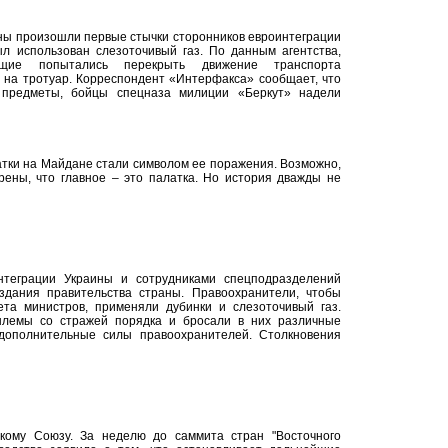
ины произошли первые стычки сторонников евроинтеграции
л использован слезоточивый газ. По данным агентства,
ющие попытались перекрыть движение транспорта
х на тротуар. Корреспондент «Интерфакса» сообщает, что
 предметы, бойцы спецназа милиции «Беркут» надели
латки на Майдане стали символом ее поражения. Возможно,
рены, что главное – это палатка. Но история дважды не
нтеграции Украины и сотрудниками спецподразделений
здания правительства страны. Правоохранители, чтобы
ета министров, применяли дубинки и слезоточивый газ.
лемы со стражей порядка и бросали в них различные
дополнительные силы правоохранителей. Столкновения
кому Союзу. За неделю до саммита стран "Восточного