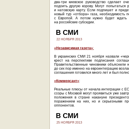
два-три киевское руководство сделает о
подоить другую корову. Могут попытаться 
и натовскую карту. Если подпишет и приде
новый тур «отбора» газа, необходимость п
с Европой. А потом нужно будет ждать 
на российские субсидии.
В СМИ
22 НОЯБРЯ 2013
«Независимая газета»
:
В украинских СМИ 21 ноября назвали «чер
крест на перспективе подписания соглаш
Правительственные чиновники объяснили 
до сих пор именно на евроинтеграцию возла
соглашения готовился много лет и был полн
«Коммерсант»
:
Реальные плюсы от начала интеграции с ЕС
ссоры с Москвой могут проявиться уже завтр
положения в стране накануне президентс
поражением на них, но и серьезными про
оппонентов.
В СМИ
25 НОЯБРЯ 2013