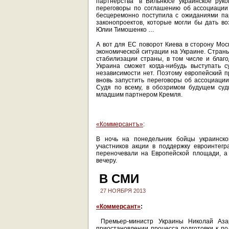
партнерства" в Вильнюсе украинское рук
переговоры по соглашению об ассоциации
бесцеремонно поступила с ожиданиями па
законопроектов, которые могли бы дать в
Юлии Тимошенко …
А вот для ЕС поворот Киева в сторону Мос
экономической ситуации на Украине. Стран
стабилизации страны, в том числе и благо
Украина сможет когда-нибудь выступать 
независимости нет. Поэтому европейский п
вновь запустить переговоры об ассоциации
Судя по всему, в обозримом будущем суд
младшим партнером Кремля.
«Коммерсантъ»
:
В ночь на понедельник бойцы украинско
участников акции в поддержку евроинтегр
переночевали на Европейской площади, а
вечеру.
В СМИ
27 НОЯБРЯ 2013
«Коммерсант»
:
Премьер-министр Украины Николай Аза
приостановлении процесса подготовки к п