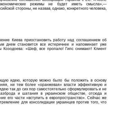
-экономические режимы не будет иметь смысла»,—
ийской стороны, не назвав, однако, конкретного человека,
ение Киева приостановить работу над соглашением об
ым днем становится все истеричнее и напоминает уже
ы Козодоева: «Шеф, все пропало! Гипс снимают! Клиент
ющую идею, которую можно было бы положить в основу
шняя, ни тем более «оранжевая» власти эффективную и
дею так до сих пор самостоятельно сформулировать и не
азброда и шатания в украинском обществе, отсюда и
ие его части «вступить в европространство». Сейчас же
тремление для консолидации украинцев против того, что