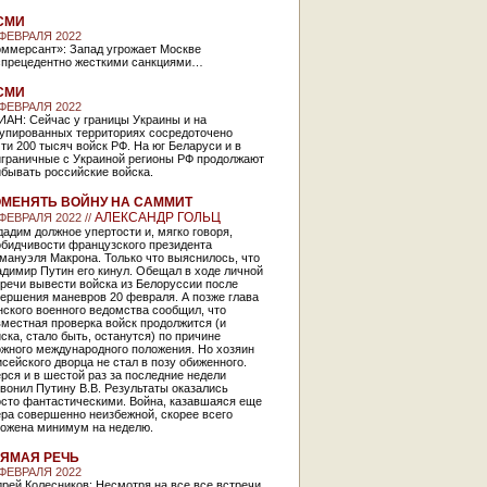
СМИ
 ФЕВРАЛЯ 2022
оммерсант»: Запад угрожает Москве
спрецедентно жесткими санкциями…
СМИ
 ФЕВРАЛЯ 2022
ИАН: Сейчас у границы Украины и на
купированных территориях сосредоточено
ти 200 тысяч войск РФ. На юг Беларуси и в
играничные с Украиной регионы РФ продолжают
бывать российские войска.
МЕНЯТЬ ВОЙНУ НА САММИТ
АЛЕКСАНДР ГОЛЬЦ
 ФЕВРАЛЯ 2022 //
адим должное упертости и, мягко говоря,
обидчивости французского президента
мануэля Макрона. Только что выяснилось, что
димир Путин его кинул. Обещал в ходе личной
речи вывести войска из Белоруссии после
ершения маневров 20 февраля. А позже глава
ского военного ведомства сообщил, что
местная проверка войск продолжится (и
ска, стало быть, останутся) по причине
ожного международного положения. Но хозяин
сейского дворца не стал в позу обиженного.
рся и в шестой раз за последние недели
вонил Путину В.В. Результаты оказались
осто фантастическими. Война, казавшаяся еще
ра совершенно неизбежной, скорее всего
ложена минимум на неделю.
ЯМАЯ РЕЧЬ
 ФЕВРАЛЯ 2022
рей Колесников: Несмотря на все все встречи