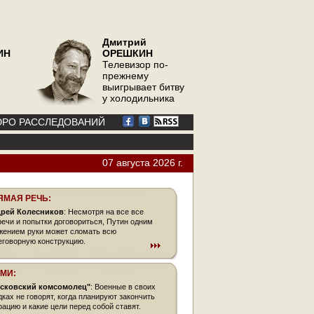
Дмитрий
ИН
ОРЕШКИН
Телевизор по-
прежнему
выигрывает битву
у холодильника
РО РАССЛЕДОВАНИЙ
07 августа 2026 г.
ЯМАЯ РЕЧЬ:
рей Колесников
: Несмотря на все все
речи и попытки договориться, Путин одним
жением руки может сломать всю
еговорную конструкцию.
СМИ:
сковский комсомолец"
: Военные в своих
дках не говорят, когда планируют закончить
рацию и какие цели перед собой ставят.