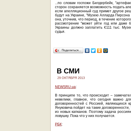
...по словам госпожи Билдербейк, "артефа
сторон сохраняется возможность подать апе
если апелляционный суд примет другое реше
будут на Украине, "Музею Алларда Пирсона 
она, уточнив, что период, в течение которо
рассмотрение "может уйти год или даже бо
Украины должно заплатить €111 тыс. Муз
судья.
Поделиться…
В СМИ
29 ОКТЯБРЯ 2013
NEWSRU.ua
:
В принципе то, что происходит – замечате
невелики, главное, что сегодня важно д
договоренностей с Россией, являющихся 
Януковича пойдет на такие договоренности, 
из новых капканов. Поэтому задача россия
ловушку. Пока что у них получается.
РБК
: