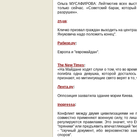
Ольга МУСАФИРОВА: Лейтмотив всех выст
только сейчас. «Советский барак, которы
разрушен».
zn,ua
:
Кличко призвал граждан выходить на центра
Януковича надо положить конец".
Рабкор.ру
:
Европа и "евромайдан".
The New Times
:
«На Майдане ходят слухи о том, что во врем
погибла одна девушка, которой досталос
признают, но митингующие свято верят в то, 
Лента.ру
:
Оппозиция захватила здание мэрии Киева.
inopressa
:
Конфликт между двумя цивилизациями не п
совместно применяют военную силу, то лиш
регулируются правилами. Это значит, что
"пряники" или предъявить впечатляющий "кн
- "скучный документ, ибо верховенство зак
споров".