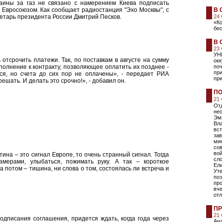
аины за газ не связано с намерением Киева подписать
 Евросоюзом. Как сообщает радиостанция "Эхо Москвы", с
В 
ретарь президента России Дмитрий Песков.
24
«К
бе
В 
23
УН
тсрочить платежи. Так, по поставкам в августе на сумму
ок
олнение к контракту, позволяющее оплатить их позднее -
поч
пр
тся, но счета до сих пор не оплачены», - передает РИА
при
ешать. И делать это срочно!», - добавил он.
ПО
21
Отд
не
Эм
Вла
вст
зав
мин
сов
вой
ина – это сигнал Европе, то очень странный сигнал. Тогда
сл
мерами, улыбаться, пожимать руку. А так – короткое
Ели
 потом – тишина, ни слова о том, состоялась ли встреча и
Уте
поз
пр
вче
от
ПР
21
подписания соглашения, придется ждать, когда года через
Анд