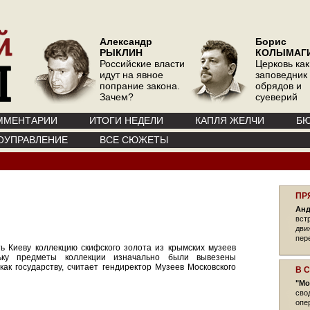
Александр
Борис
РЫКЛИН
КОЛЫМАГ
Российские власти
Церковь как
идут на явное
заповедник
попрание закона.
обрядов и
Зачем?
суеверий
ММЕНТАРИИ
ИТОГИ НЕДЕЛИ
КАПЛЯ ЖЕЛЧИ
БЮ
ОУПРАВЛЕНИЕ
ВСЕ СЮЖЕТЫ
ПР
Анд
вст
дви
пер
ь Киеву коллекцию скифского золота из крымских музеев
льку предметы коллекции изначально были вывезены
ак государству, считает гендиректор Музеев Московского
В 
"Мо
сво
опе