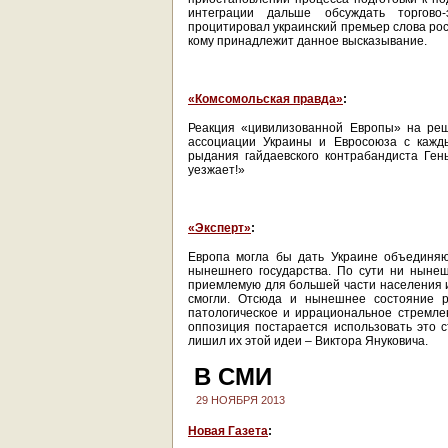
интеграции дальше обсуждать торгово
процитировал украинский премьер слова росс
кому принадлежит данное высказывание.
«Комсомольская правда»
:
Реакция «цивилизованной Европы» на реш
ассоциации Украины и Евросоюза с кажд
рыдания гайдаевского контрабандиста Ген
уезжает!»
«Эксперт»
:
Европа могла бы дать Украине объединя
нынешнего государства. По сути ни ныне
приемлемую для большей части населения и
смогли. Отсюда и нынешнее состояние р
патологическое и иррациональное стремлен
оппозиция постарается использовать это с
лишил их этой идеи – Виктора Януковича.
В СМИ
29 НОЯБРЯ 2013
Новая Газета
: