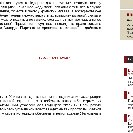
кты останутся в Нидерландах в течение периода, пока у
лляцию". Такая необходимость связана с тем, что в случае
ние, то есть в пользу крымских музеев, а артефакты уже
В 
будет очень сложно вернуть их крымским музеям", сказала
го можно подать апелляцию, составляет три месяца, а на ее
Але
льше". "Кроме того, суд постановил, что правительство
ост
ею Алларда Пирсона за хранение коллекции",— добавила
дер
бра
его 
Версия для печати
РА
В 
3 
"М
сво
опе
В 
льно. Учитывая то, что шансы на подписание ассоциации
1 
ля нашей страны – это избежать каких-либо серьезных
Гла
одн
критичными угрозами для будущего Украины. Если режим
мо
то новой украинской власти будет не так просто выбраться
н – своей истерикой обеспечить непопадание Януковича в
В 
25
Len
Ро
дей