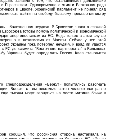
оводство заявило о том, что останавливает дальнейшие
 с Евросоюзом. Одновременно с этим и Верховная рада
ртнеров в Европе. Украинский парламент не принял ряд
озможность выйти на свободу бывшему премьер-министру
квы - болезненная неудача. В Брюсселе знают о сложной
ы Евросоюза готовы помочь политической и экономической
даря энергопоставкам из ЕС. Ведь только в этом случае
суверенно и независимо от Москвы. Сейчас у нее этой
роект Украины пока потерпел неудачу, и вряд ли удастся
 с ЕС до саммита "Восточного партнерства" в Вильнюсе.
ьбу Украины будет определять Россия. Киев становится
го спецподразделения «Беркут» попытались разогнать
ации. Вместе с тем несколько сотен человек все равно
 еще тысячи могут вернуться на место митинга ближе к
ров сообщил, что российская сторона настаивала на
одписанию соглашения ассоциации Украины с ЕС. «После