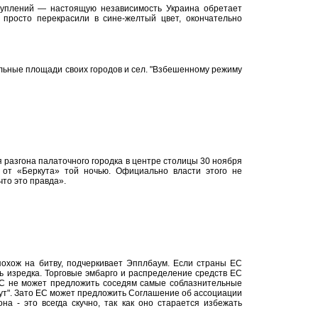
уплений — настоящую независимость Украина обретает
й просто перекрасили в сине-желтый цвет, окончательно
льные площади своих городов и сел. "Взбешенному режиму
я разгона палаточного городка в центре столицы 30 ноября
ь от «Беркута» той ночью. Официально власти этого не
что это правда».
охож на битву, подчеркивает Эпплбаум. Если страны ЕС
ь изредка. Торговые эмбарго и распределение средств ЕС
 ЕС не может предложить соседям самые соблазнительные
ут". Зато ЕС может предложить Соглашение об ассоциации
она - это всегда скучно, так как оно старается избежать