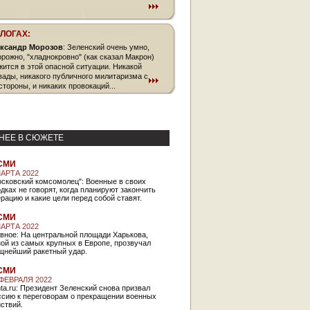
БЛОГАХ:
ксандр Морозов
: Зеленский очень умно,
орожно, "хладнокровно" (как сказал Макрон)
жится в этой опасной ситуации. Никакой
вады, никакого публичного милитаризма с
стороны, и никаких провокаций...
НЕЕ В СЮЖЕТЕ
СМИ
МАРТА 2022
осковский комсомолец": Военные в своих
дках не говорят, когда планируют закончить
рацию и какие цели перед собой ставят.
СМИ
МАРТА 2022
вное: На центральной площади Харькова,
ой из самых крупных в Европе, прозвучал
щнейший ракетный удар.
СМИ
 ФЕВРАЛЯ 2022
ta.ru: Президент Зеленский снова призвал
ссию к переговорам о прекращении военных
ствий.