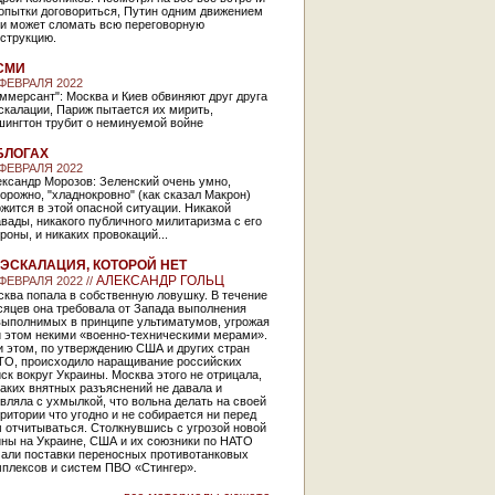
опытки договориться, Путин одним движением
ки может сломать всю переговорную
струкцию.
СМИ
 ФЕВРАЛЯ 2022
ммерсант": Москва и Киев обвиняют друг друга
скалации, Париж пытается их мирить,
шингтон трубит о неминуемой войне
БЛОГАХ
 ФЕВРАЛЯ 2022
ксандр Морозов: Зеленский очень умно,
орожно, "хладнокровно" (как сказал Макрон)
жится в этой опасной ситуации. Никакой
вады, никакого публичного милитаризма с его
роны, и никаких провокаций...
ЭСКАЛАЦИЯ, КОТОРОЙ НЕТ
АЛЕКСАНДР ГОЛЬЦ
 ФЕВРАЛЯ 2022 //
ква попала в собственную ловушку. В течение
сяцев она требовала от Запада выполнения
выполнимых в принципе ультиматумов, угрожая
и этом некими «военно-техническими мерами».
 этом, по утверждению США и других стран
ТО, происходило наращивание российских
ск вокруг Украины. Москва этого не отрицала,
аких внятных разъяснений не давала и
вляла с ухмылкой, что вольна делать на своей
ритории что угодно и не собирается ни перед
 отчитываться. Столкнувшись с угрозой новой
йны на Украине, США и их союзники по НАТО
чали поставки переносных противотанковых
мплексов и систем ПВО «Стингер».