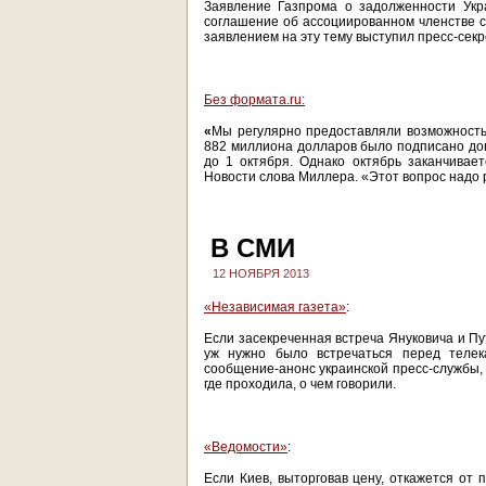
Заявление Газпрома о задолженности Укр
соглашение об ассоциированном членстве с
заявлением на эту тему выступил пресс-сек
Без формата.ru:
«
Мы регулярно предоставляли возможность о
882 миллиона долларов было подписано доп
до 1 октября. Однако октябрь заканчивае
Новости слова Миллера. «Этот вопрос надо р
В СМИ
12 НОЯБРЯ 2013
«Независимая газета»
:
Если засекреченная встреча Януковича и Пут
уж нужно было встречаться перед телека
сообщение-анонс украинской пресс-службы, а
где проходила, о чем говорили.
«Ведомости»
:
Если Киев, выторговав цену, откажется от 