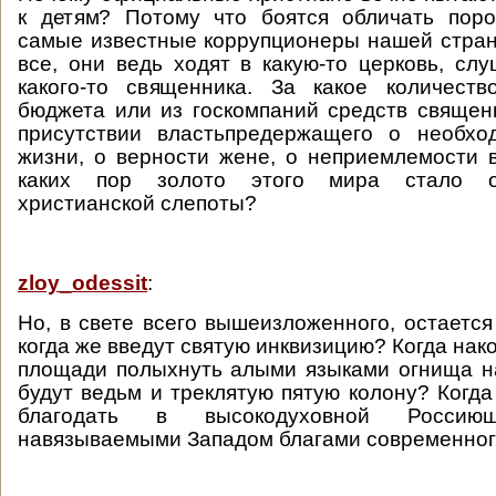
к детям? Потому что боятся обличать поро
самые известные коррупционеры нашей стран
все, они ведь ходят в какую-то церковь, сл
какого-то священника. За какое количест
бюджета или из госкомпаний средств священ
присутствии властьпредержащего о необхо
жизни, о верности жене, о неприемлемости 
каких пор золото этого мира стало о
христианской слепоты?
zloy_odessit
:
Но, в свете всего вышеизложенного, остается
когда же введут святую инквизицию? Когда нак
площади полыхнуть алыми языками огнища н
будут ведьм и треклятую пятую колону? Когда
благодать в высокодуховной Россиюш
навязываемыми Западом благами современног