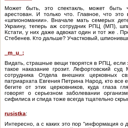
Может быть, это спектакль, может быть 
арестован. И только что. Главное, что это
«шпиономании». Вначале мать семерых дет
Украину, теперь аж сотрудник РПЦ (МП), ш
Кстати, у них даже адвокат один и тот же . 
Стебенев. Кто дальше? Участковый, шпионивш
_m_u_:
Видать, страшные вещи творятся в РПЦ, если 
такое наказание грозит. Лефортовский суд
сотрудника Отдела внешних церковных св
патриархата Евгения Петрина Народ, кто все 
бегите от этих церковников, куда глаза гл
говорят о серьезном заболевании организ
сифилиса и спида тоже всегда тщательно скры
rusistka
:
Интересно, а с каких это пор "информация о 