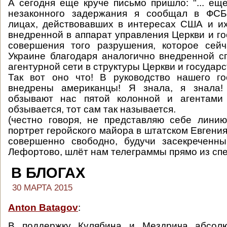
А сегодня еще круче письмо пришло: "... еще
незаконного задержания я сообщал в ФСБ
лицах, действовавших в интересах США и их
внедренной в аппарат управления Церкви и го
совершения того разрушения, которое сей
Украине благодаря аналогично внедренной 
агентурной сети в структуры Церкви и государс
Так вот оно что! В руководство нашего г
внедрены американцы! Я знала, я знала!
обзывают нас пятой колонной и агентами 
обзывается, тот сам так называется.
(честно говоря, не представляю себе линию
портрет геройского майора в штатском Евгени
совершенно свободно, будучи засекречен
Лефортово, шлёт нам телеграммы прямо из спе
В БЛОГАХ
30 МАРТА 2015
Anton Batagov
:
В поддержку Кулябина и Мездрича абсолю