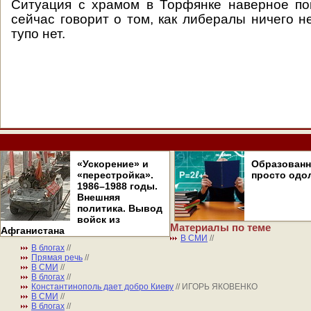
Ситуация с храмом в Торфянке наверное по
сейчас говорит о том, как либералы ничего н
тупо нет.
«Ускорение» и
Образован
«перестройка».
просто одо
1986–1988 годы.
Внешняя
политика. Вывод
войск из
Материалы по теме
Афганистана
В СМИ
//
В блогах
//
Прямая речь
//
В СМИ
//
В блогах
//
Константинополь дает добро Киеву
// ИГОРЬ ЯКОВЕНКО
В СМИ
//
В блогах
//