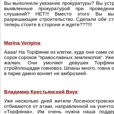
Вы выполнили указание прокуратуры? Вы уст
выявленные прокуратурой при проведен
слушаний? НЕТ!!! Вместо этого Вы вы
разрешающие строительство. Сделали обе с
теперь стоите в стороне и ждете???!!!
Marina Verigina
:
Аааа! На Торфянке из клетки, куда они сами с
сорок сороков "православных землекопов". Уже
жалких. Они умоляют девушек Торфянк
стройплощадке говновоз. Шпаны много, говна 
в парке давно воняет не амброзией.
Владимир Крестьянский Внук
:
Уже несколько дней жители Лосиноостровск
отбиваются от атаки, направленной на уничто
«Торфянка». Им очень нужна наша подде