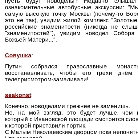
пусть будут новоделы? Недавно слыша
ознакомительные автобусные экскурсии: "М
самую высокую точку Москвы (почему-то Вор
это не так), увидим жилой комплекс "Золотые
российские знаменитости (никогда не слы
"знаменитостей"), увидим новодел Собора
Божьей Матери...".
Совушка
:
Путин собрался православные монас
восстанавливать, чтобы его грехи днём 
телеприсмотром-замаливали!
seakonst
:
Конечно, новоделами прежнее не заменишь.
Но, на мой взгляд, это будет лучше, чем 
который с Ивановской площади смотрится слов
к которой приставили портик.
С Малым Николаевским дворцом пока непонятн