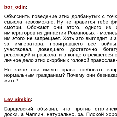
bor_odin
:
Объяснить поведение этих долбанутых с точк
смысла невозможно. Ну не нравится тебе фи
смотри. Обожают они этого, одного из 
императоров из династии Романовых - молись 
им этого не запрещает. Хоть это выглядит и 
за императора, проигравшего все войн
участвовал, доведшего достаточно бог
революций и развала, и в конце отрекшегося о
личное дело этих скорбных головой православ
Но какое они имеют право требовать зап
нормальным гражданам? Почему они безнака
жить?
Lev Simkin
:
Барщевский объявил, что против сталинс
доски, а Чаплин, натурально, за. Плохой хор