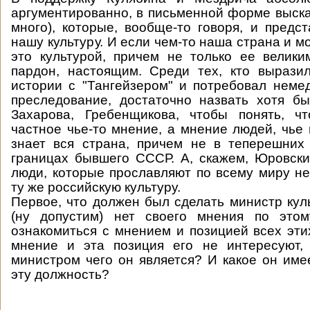
аргументированно, в письменной форме выска
много), которые, вообще-то говоря, и предс
нашу культуру. И если чем-то наша страна и мо
это культурой, причем не только ее велик
пардон, настоящим. Среди тех, кто вырази
истории с "Тангейзером" и потребовал неме
преследование, достаточно назвать хотя б
Захарова, Гребенщикова, чтобы понять, ч
частное чье-то мнение, а мнение людей, чье 
знает вся страна, причем не в теперешних
границах бывшего СССР. А, скажем, Юровски
люди, которые прославляют по всему миру не 
ту же российскую культуру.
Первое, что должен был сделать министр куль
(ну допустим) нет своего мнения по это
ознакомиться с мнением и позицией всех эти
мнение и эта позиция его не интересуют, 
министром чего он является? И какое он име
эту должность?