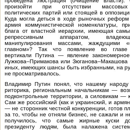
проведена люстрация (очищение власти).
произойти при отсутствии массовых
политических партий или стоящей в оппозиции
Куда могла деться в ходе рыночных реформ
армия коммунистической номенклатуры, пр
блага от властной иерархии, имеющая самы
репрессивным аппаратом, владею
манипулирования массами, жаждущими 
главном»? Так что появление во главе 
вертикали Путина — явление закономерное
Лужкова–Примакова или Зюганова–Макашова 
иных, имеющих шансы быть избранными, на ру
не просматривалось.
Владимир Путин понял, что нашему народу
риторика, региональным начальникам — воз
подконтрольные территории, а силовикам — 
Сам же российский (как и украинский, и армянс
— не сторонник честной конкуренции, готов п
за то, чтобы не отняли бизнес, не сажали и н
получилось, что самые жирные куски до
президенту людям, была налажена систем