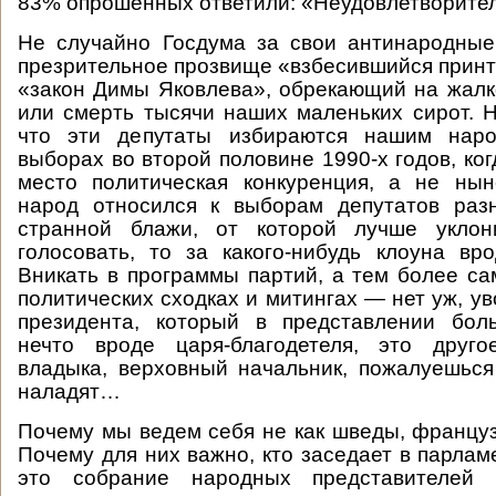
83% опрошенных ответили: «Неудовлетворите
Не случайно Госдума за свои антинародные
презрительное прозвище «взбесившийся принте
«закон Димы Яковлева», обрекающий на жал
или смерть тысячи наших маленьких сирот. Н
что эти депутаты избираются нашим нар
выборах во второй половине 1990-х годов, ко
место политическая конкуренция, а не нын
народ относился к выборам депутатов разн
странной блажи, от которой лучше уклон
голосовать, то за какого-нибудь клоуна вр
Вникать в программы партий, а тем более са
политических сходках и митингах — нет уж, у
президента, который в представлении бол
нечто вроде царя-благодетеля, это друго
владыка, верховный начальник, пожалуешьс
наладят…
Почему мы ведем себя не как шведы, францу
Почему для них важно, кто заседает в парлам
это собрание народных представителей п