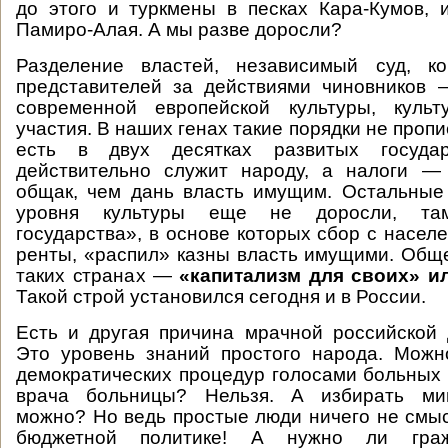
до этого и туркмены в песках Кара-Кумов, 
Памиро-Алая. А мы разве доросли?
Разделение властей, независимый суд, к
представителей за действиями чиновников 
современной европейской культуры, культ
участия. В наших генах такие порядки не проп
есть в двух десятках развитых государ
действительно служит народу, а налоги —
общак, чем дань власть имущим. Остальные
уровня культуры еще не доросли, там
государства», в основе которых сбор с населе
ренты, «распил» казны власть имущими. Общ
таких странах —
«капитализм для своих» и
Такой строй установился сегодня и в России.
Есть и другая причина мрачной российской 
Это уровень знаний простого народа. Можн
демократических процедур голосами больных 
врача больницы? Нельзя. А избирать ми
можно? Но ведь простые люди ничего не смыс
бюджетной политике! А нужно ли граж