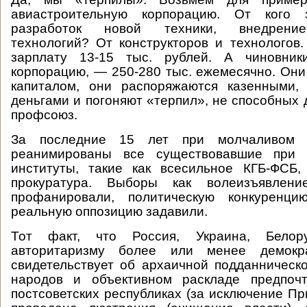
авиастроительную корпорацию. От кого з
разработок новой техники, внедрение
технологий? От конструкторов и технологов
зарплату 13-15 тыс. рублей. А чиновник
корпорацию, — 250-280 тыс. ежемесячно. Они
капиталом, они распоряжаются казенными, 
деньгами и погоняют «терпил», не способных 
профсоюз.
За последние 15 лет при молчаливом 
реанимированы все существовавшие при с
институты, такие как всесильное КГБ-ФСБ,
прокуратура. Выборы как волеизъявлен
профанировали, политическую конкуренци
реальную оппозицию задавили.
Тот факт, что Россия, Украина, Бело
авторитаризму более или менее демокра
свидетельствует об архаичной подданническ
народов и объективном раскладе предпоч
постсоветских республиках (за исключение Пр