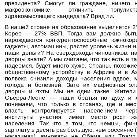
президента? Смогут ли граждане, ничего
макроэкономике, отличить популист
здравомыслящего кандидата? Вряд ли
.
В нашей стране на образование выделяется 
Корее — 27% ВВП. Тогда вам должно быть
нарождаются конкурентоспособные южноко
гаджеты, автомашины, растет уровень жизни н
наши деньги? На сверхдоходы чиновников, на
дворцы знати? А мы считаем, что так есть и так
надеемся, будет много хуже. Страны, похожие
общественному устройству в Африке и в Аз
полвека снизили доходы населения вдвое, 
голода и болезней. Зато их мафиозная эл
дворцы и яхты. Мы не одни такие. Жители 
Съерра-Леоне — наши братья по духу и х
понимаем, что только в странах, где и ме
власть контролируется населением че
институты участия, имеет место рост жи
населения. Так что в том, что немцы, фи
зарплату в десять раз большую, чем россияне (
магазинах), виноваты не Обама или Трамп