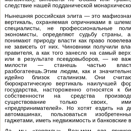
следствие нашей подданической монархическо
Нынешняя российская элита — это мафиозна
вертикаль, охраняемая опричниками в шлем
специалисты, не профессиональные пол
экономисты, определяют судьбу страны, 
понимают природу власти как право повелев
не зависеть от них. Чиновники получили вла
правителя, а как того занесло на самый вер
или в результате псевдовыборов, — не важ
милости — станешь частью власт
разбогатеешь.Этим людям, как и значительн
идейно близок сталинизм. Они считаю
бюрократическую вертикаль наилучшей фо
государства, настороженно относятся к б
собственности на средства производс
существование только своих, им
«предпринимателей». Но хотят ездить на д
автомашинах, пользоваться изобретен
гаджетами, иметь недвижимость и банковские в
Да, мы «терпилы». Возьмем для приме