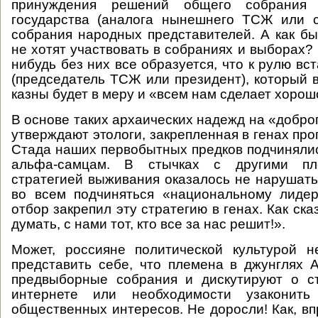
принуждения решений общего собрания 
государства (аналога нынешнего ТСЖ или с
собрания народных представителей. А как бы
не хотят участвовать в собраниях и выборах? 
нибудь без них все образуется, что к рулю вс
(председатель ТСЖ или президент), который 
казны будет в меру и «всем нам сделает хорош
В основе таких архаических надежд на «доброг
утверждают этологи, закрепленная в генах пр
Стада наших первобытных предков подчинял
альфа-самцам. В стычках с другими п
стратегией выживания оказалось не нарушать
во всем подчиняться «национальному лидер
отбор закрепил эту стратегию в генах. Как ска
думать, с нами тот, кто все за нас решит!».
Может, россияне политической культурой 
представить себе, что племена в джунглях 
предвыборные собрания и дискутируют о с
интернете или необходимости узаконит
общественных интересов. Не доросли! Как, вп