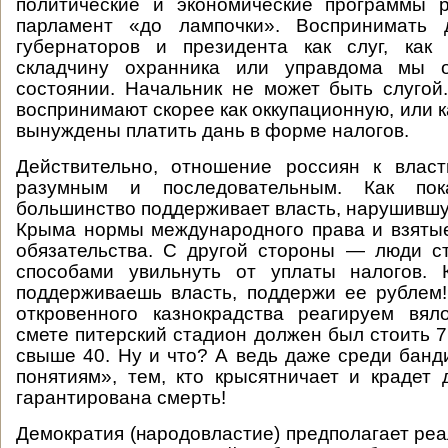
политические и экономические программы 
парламент «до лампочки». Воспринимать д
губернаторов и президента как слуг, как
складчину охранника или управдома мы о
состоянии. Начальник не может быть слугой
воспринимают скорее как оккупационную, или 
вынуждены платить дань в форме налогов.
Действительно, отношение россиян к власт
разумным и последовательным. Как пок
большинство поддерживает власть, нарушившу
Крыма нормы международного права и взяты
обязательства. С другой стороны — люди с
способами увильнуть от уплаты налогов. 
поддерживаешь власть, поддержи ее рублем!
откровенного казнокрадства реагируем вял
смете питерский стадион должен был стоить 7
свыше 40. Ну и что? А ведь даже среди банд
понятиям», тем, кто крысятничает и крадет 
гарантирована смерть!
Демократия (народовластие) предполагает ре