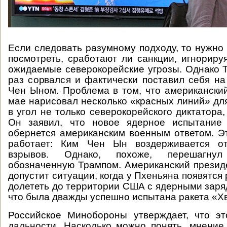
Если следовать разумному подходу, то нужно
посмотреть, сработают ли санкции, игнориру
ожидаемые северокорейские угрозы. Однако 
раз сорвался и фактически поставил себя на
Чен Ыном. Проблема в том, что американски
мае нарисовал несколько «красных линий» для
в угол не только северокорейского диктатора,
Он заявил, что новое ядерное испытание
обернется американским военным ответом. Эт
работает: Ким Чен Ын воздерживается о
взрывов. Однако, похоже, перешагнул
обозначенную Трампом. Американский президе
допустит ситуации, когда у Пхеньяна появятся
долететь до территории США с ядерными заряд
что была дважды успешно испытана ракета «Х
Российское Минобороны утверждает, что эт
дальности. Насколько можно понять, мнение