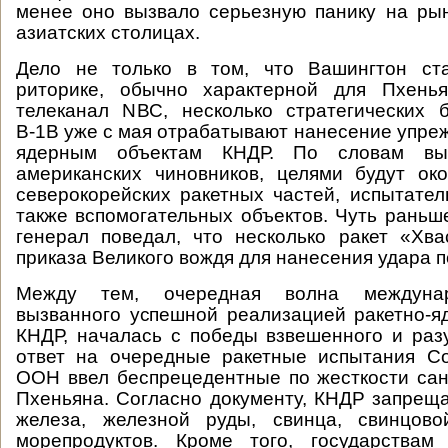
менее оно вызвало серьезную панику на ры
азиатских столицах.
Дело не только в том, что Вашингтон ст
риторике, обычно характерной для Пхень
телеканал NBC, несколько стратегических 
В-1В уже с мая отрабатывают нанесение упре
ядерным объектам КНДР. По словам выс
американских чиновников, целями будут ок
северокорейских ракетных частей, испытател
также вспомогательных объектов. Чуть раньш
генерал поведал, что несколько ракет «Хв
приказа Великого вождя для нанесения удара п
Между тем, очередная волна междунар
вызванного успешной реализацией ракетно-
КНДР, началась с победы взвешенного и раз
ответ на очередные ракетные испытания Со
ООН ввел беспрецедентные по жесткости са
Пхеньяна. Согласно документу, КНДР запрещае
железа, железной руды, свинца, свинцов
морепродуктов. Кроме того, государств