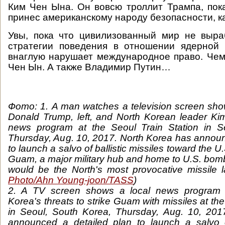
Ким Чен Ына. Он вовсю троллит Трампа, пока
принес американскому народу безопасности, к
Увы, пока что цивилизованный мир не выра
стратегии поведения в отношении ядерной 
внаглую нарушает международное право. Чем
Чен Ын. А также Владимир Путин…
Фото: 1. A man watches a television screen sho
Donald Trump, left, and North Korean leader Ki
news program at the Seoul Train Station in S
Thursday, Aug. 10, 2017. North Korea has announ
to launch a salvo of ballistic missiles toward the U.S
Guam, a major military hub and home to U.S. bombers
would be the North's most provocative missile l
Photo/Ahn Young-joon/TASS
)
2. A TV screen shows a local news program r
Korea's threats to strike Guam with missiles at the
in Seoul, South Korea, Thursday, Aug. 10, 201
announced a detailed plan to launch a salvo of