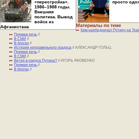
«перестройка».
просто одо
1986–1988 годы.
Внешняя
политика. Вывод
войск из
Материалы по теме
Афганистана
Ким наябедничал Путину на Тра
Прямая речь
//
В СМИ
//
В блогах
//
Истерия неправильного градуса
// АЛЕКСАНДР ГОЛЬЦ
Прямая речь
//
В СМИ
//
Ветер в паруса Путина?
// ИГОРЬ ЯКОВЕНКО
Прямая речь
//
В блогах
//