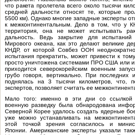
что ракета пролетела всего около тысячи кил
средней дальности относят те, которые пр
5500 км). Однако многие западные эксперты о
к межконтинентальным. Дело в том, что у 
территория, она не может испытывать ра
дальность. Ведь закрытие для испытаний 
Мирового океана, как это делают великие де
КНДР, от которой Совбез ООН неоднократн
испытания прекратить, может привести к тому
просто уничтожена системами ПРО США или их
приходится северокорейским военным запус
грубо говоря, вертикально. При последних 
поднялась на 3 тысячи километров, что, 
экспертов, позволяет считать ее межконтинент
Мало того: именно в эти дни со ссылкой
военную разведку была обнародована инфор
Северной Корее удалось создать ядерные бо
уже можно устанавливать на межконтинент
этой точкой зрения согласилось и минис
Японии. Американские эксперты указали так