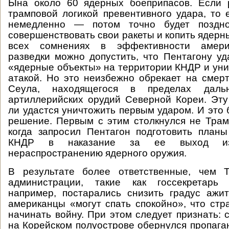
Ына около 60 ядерных боеприпасов. Если р
трамповой логикой превентивного удара, то 
немедленно — потом точно будет поздно
совершенствовать свои ракеты и копить ядерн
всех сомнениях в эффективности амери
разведки можно допустить, что Пентагону уд
«ядерные объекты» на территории КНДР и уни
атакой. Но это неизбежно обрекает на смер
Сеула, находящегося в пределах даль
артиллерийских орудий Северной Кореи. Эт
ли удастся уничтожить первым ударом. И это 
решение. Первым с этим столкнулся не Трам
когда запросил Пентагон подготовить план
КНДР в наказание за ее выход и
нераспространению ядерного оружия.
В результате более ответственные, чем Т
администрации, такие как госсекретарь 
например, постарались снизить градус ажит
американцы «могут спать спокойно», что стр
начинать войну. При этом следует признать: 
на Корейском полуострове обернулся пропага