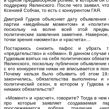
в одном предвыборном ролике, в котором он с
поддержку Явлинского. После чего заявил, чт
Ксенией Собчак, то есть с конкурентом ГАЯ.
Дмитрий Гудков объясняет дату объявления
партии «медийным моментом» и «политиче
поскольку на волне всей этой предвы
политические заявления заметнее. Наверное,
точки зрения «момента» и «расчета»…
Постараюсь снизить пафос и убрать т
«предательство» и «обман». В данном случае
Гудковым взятых на себя политических обязат
Явлинского, поскольку публичное объявление 
с его конкурентом никак не вписывается в по
Почему нельзя было объявить об этом 19.
закончились, обязательства выполнены и 
политический сезон, в котором у Гудкова 
никаких обязательств?
«Момент» и «расчет», говорите? Тогда в чем 
про которые заявляет создаваемая па
прослеживается добрая традиция «кид