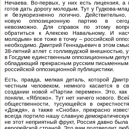
Нечаева. Во-первых, у них есть лицензия, а 
готов дать дорогу молодым. Тут у Гудкова-мл
и безукоризненно логично. Действительно,
новую оппозиционную партию в сего
невозможно. Для справок по этому вопр
обратиться к Алексею Навальному. И нас
молодым» все тоже в точку – российской опп
необходимо. Дмитрий Геннадьевич в этом смыс
38-летний атлет с голливудской внешностью, 
в Госдуме единственным оппозиционным депута
обладающий прекрасным русским письменным
российской оппозиционной публицистики.
Есть, правда, мелкая деталь, которой Дмитр
честным человеком, немного касается в с
создании новой «Партии перемен». Это, как 
поняли, «Яблоко». Тут нет ничего нового. Вс
общественности, тусующейся в окрестност
«Дождя», а также «Сноба», прекрасно извес
всегда портило нашу славную демократическую
не этот неприятный фрукт, Россия давно был
европейской страной. Это вам подтвердит люб