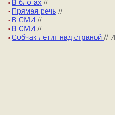
В блогах
//
Прямая речь
//
В СМИ
//
В СМИ
//
Собчак летит над страной
//