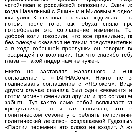
устойчивая в российской оппозиции. Один и
когда Навальный с Яшиным и Миловым в одно
«кинули» Касьянова, сначала подписав с н
потом, после того, как гебуха сняла пр
потребовали это соглашение изменить. Т
доброй воли говорили, что все правильно, п
без одежды оказался не таким представительны
а в ходе гебешной прослушки он говорил в
товарищей по коалиции. Так что спасибо геб
глаза — такой лидер нам не нужен.
Никто не заставлял Навального и Яши
соглашение с «ПАРНАСом». Никто не за
подписывать соглашение с «Яблоком». Вид
другом случае сначала был один «момент» и
потом момент сменился другим и про соглаше
забыть. Тут как-то само собой всплывает 
«репутация», но я так понимаю, что 
политическом сезоне употреблять неприлич
политический лексикон создаваемой Гудковы
«Партии перемен» это слово не входит. А жа