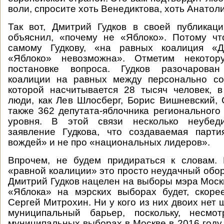
воли, спросите хоть Венедиктова, хоть Анатол
Так вот, Дмитрий Гудков в своей публикац
объяснил, «почему не «Яблоко». Потому чт
самому Гудкову, «на равных коалиция «Д
«Яблоко» невозможна». Отметим некотор
постановке вопроса. Гудков разочарован
коалиции на равных между персонально со
которой насчитывается 28 тысяч человек, 
люди, как Лев Шлосберг, Борис Вишневский, 
также 362 депутата-яблочника регионального
уровня. В этой связи несколько неубеди
заявление Гудкова, что создаваемая парт
вождей» и не про «национальных лидеров».
Впрочем, не будем придираться к словам. 
«равной коалиции» это просто неудачный оборо
Дмитрий Гудков нацелен на выборы мэра Моск
«Яблока» на мэрских выборах будет, скоре
Сергей Митрохин. Ни у кого из них двоих нет
муниципальный барьер, поскольку, несмо
муниципальных выборах в Москве в 2016 году,