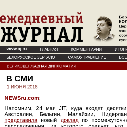
Бор
КО
Цер
зап
обр
суе
www.ej.ru
ГЛАВНАЯ
КОММЕНТАРИИ
ИТОГ
БЕЛОРУССКОЕ ЗЕРКАЛО
САМОУПРАВЛЕНИЕ
ВС
ВЕЛИКОДЕРЖАВНАЯ ДИПЛОМАТИЯ
В СМИ
1 ИЮНЯ 2018
NEWSru.com
:
Напомним, 24 мая JIT, куда входят десятк
Австралии, Бельгии, Малайзии, Нидерла
представила
новый
доклад
по промежуточны
расследования, из которого следует, что 