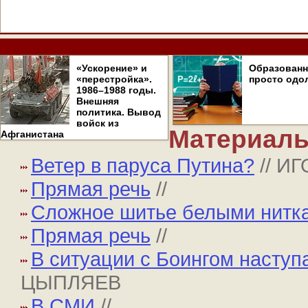
«Ускорение» и
Образован
«перестройка».
просто одо
1986–1988 годы.
Внешняя
политика. Вывод
войск из
Материалы
Афганистана
Ветер в паруса Путина?
// И
Прямая речь
//
Сложное шитье белыми нитк
Прямая речь
//
В ситуации с Боингом наступ
ЦЫПЛЯЕВ
В СМИ
//