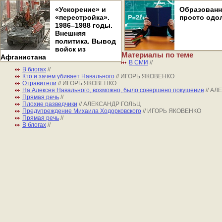
«Ускорение» и
Образован
«перестройка».
просто одо
1986–1988 годы.
Внешняя
политика. Вывод
войск из
Материалы по теме
Афганистана
В СМИ
//
В блогах
//
Кто и зачем убивает Навального
// ИГОРЬ ЯКОВЕНКО
Отравители
// ИГОРЬ ЯКОВЕНКО
На Алексея Навального, возможно, было совершено покушение
// А
Прямая речь
//
Плохие разведчики
// АЛЕКСАНДР ГОЛЬЦ
Предупреждение Михаила Ходорковского
// ИГОРЬ ЯКОВЕНКО
Прямая речь
//
В блогах
//