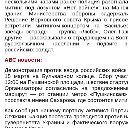
несколькими часами ранее полиция разогнал
митинг под лозунгом «Нет войне!»: на Ман
здания Министерства обороны задержал
Решение Верховного совета Крыма о присое
встретили митингом-концертом на Васильев
звезды эстрады — группа «Любэ», Олег Газ
другие — рассказывали о страдающем на Вост
русскоязычном населении и подвиге 
российских солдат.
АВС новости:
Демонстрация против ввода российских войск 
15 марта на Бульварном кольце. Сбор учас
13:00 на Пушкинской площади, шествие стартуе
Организаторы согласились на предложенн
маршрут — от станции метро «Пушкинская»
проспекта имени Сахарова, где состоится митин
Как сообщил нашему порталу активист Парти
Стяжкин: «акция протеста проводится против 
суверенитета Украины и фактического воору