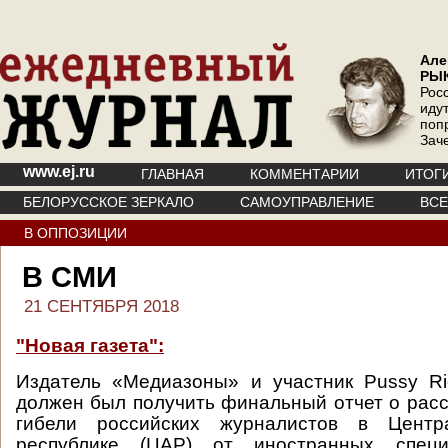
Але
РЫ
Рос
иду
поп
Зач
www.ej.ru
ГЛАВНАЯ
КОММЕНТАРИИ
ИТОГ
БЕЛОРУССКОЕ ЗЕРКАЛО
САМОУПРАВЛЕНИЕ
ВС
В ОППОЗИЦИИ
В СМИ
21 СЕНТЯБРЯ 2018
"Новая газета":
Издатель «Медиазоны» и участник Pussy Ri
должен был получить финальный отчет о рас
гибели российских журналистов в Центра
республике (ЦАР) от иностранных спец