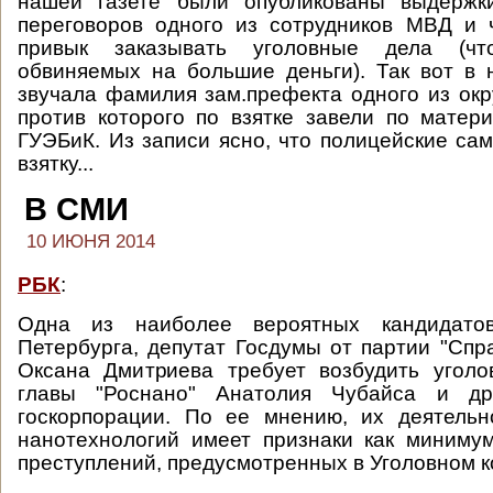
нашей газете были опубликованы выдержк
переговоров одного из сотрудников МВД и 
привык заказывать уголовные дела (чт
обвиняемых на большие деньги). Так вот в 
звучала фамилия зам.префекта одного из окр
против которого по взятке завели по матер
ГУЭБиК. Из записи ясно, что полицейские са
взятку...
В СМИ
10 ИЮНЯ 2014
РБК
:
Одна из наиболее вероятных кандидато
Петербурга, депутат Госдумы от партии "Спр
Оксана Дмитриева требует возбудить уголо
главы "Роснано" Анатолия Чубайса и др
госкорпорации. По ее мнению, их деятельн
нанотехнологий имеет признаки как миниму
преступлений, предусмотренных в Уголовном ко