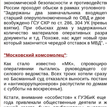
экономической безопасности и противодейст
России проходят обыски в рамках уголовного 
"Задержаны два замначальника входящег
старший оперуполномоченный по ОВД и двое 
возбуждено ГСУ СКР по ст. 286, 304 УК (прев
взятки). При обысках дома у задержанны
количество материалов оперативных разра
документы и т.д. Похоже, нас ждет новый гра
который закончится чередой отставок в МВД", 
"Московский комсомолец"
:
Как стало известно «МК», спровоциро
оперативники пытались руководящего сот
силового ведомства. Всех троих хотели сразу
но Басманный суд отказался выносить постан
и «антикоррупционеров» распустили по домам
с субботы на воскресенье).
Кстати, внимание «особистов» к ГУЭБиК еще
года привлекали общественные деятели и ж