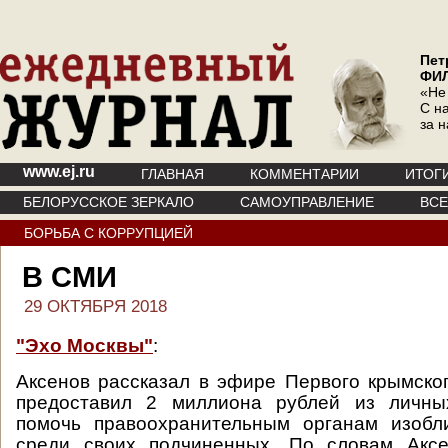
Пет
ФИ
«Не
С на
за 
www.ej.ru
ГЛАВНАЯ
КОММЕНТАРИИ
ИТОГ
БЕЛОРУССКОЕ ЗЕРКАЛО
САМОУПРАВЛЕНИЕ
ВС
БОРЬБА С КОРРУПЦИЕЙ
В СМИ
29 ОКТЯБРЯ 2018
"Эхо Москвы"
:
Аксенов рассказал в эфире Первого крымског
предоставил 2 миллиона рублей из личны
помочь правоохранительным органам изобли
среди своих подчиненных. По словам Аксе