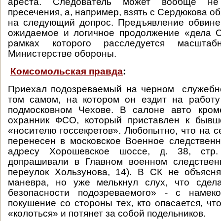
ареста. Следователь может вообще не
пресечения, а, например, взять с Сердюкова об
на следующий допрос. Предъявление обвин
ожидаемое и логичное продолжение «дела О
рамках которого расследуется масшта
Министерстве обороны.
Комсомольская правда
:
Приехал подозреваемый на черном служебн
том самом, на котором он ездит на работ
подмосковном Чехове. В салоне авто кро
охранник ФСО, который приставлен к бывш
«носителю госсекретов». Любопытно, что на с
перенесен в московское Военное следствен
адресу Хорошевское шоссе, д. 38, стр
допрашивали в Главном военном следствен
переулок Хользунова, 14). В СК не объясн
маневра, но уже мелькнул слух, что сдел
безопасности подозреваемого» - с намек
покушение со стороны тех, кто опасается, чт
«колоться» и потянет за собой подельников.