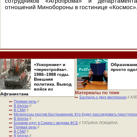
сотрудников «Агропрома» и департамент
отношений Минобороны в гостинице «Космос»
«Ускорение» и
Образован
«перестройка».
просто одо
1986–1988 годы.
Внешняя
политика. Вывод
войск из
Материалы по теме
Афганистана
Баллада о двух миллионах
// А
Прямая речь
//
В блогах
//
В СМИ
//
Моченосцы против бастрыкинцев. Кто будет расследовать преступно
В блогах
//
Боевики едут в Сирию с ведома ФСБ
// ТАТЬЯНА ЛОКШИНА
Прямая речь
//
В СМИ
//
В блогах
//