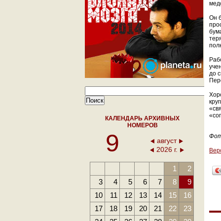
мед
Он 
про
бума
тер
пол
Раб
уче
до 
Пер
Хор
кру
«св
«со
КАЛЕНДАРЬ АРХИВНЫХ
НОМЕРОВ
9
Фот
август
2026 г.
Вер
1
2
3
4
5
6
7
8
9
10
11
12
13
14
15
16
17
18
19
20
21
22
23