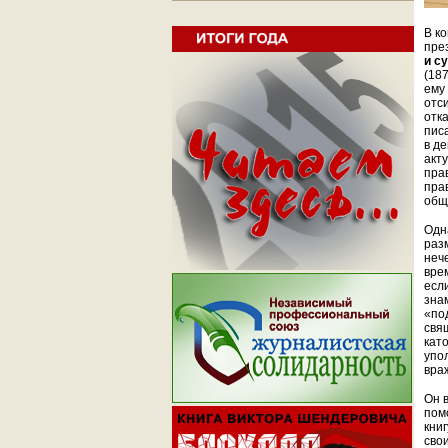
В к
пре
и с
(18
ему
отс
отк
пис
в де
акт
пра
пра
общ
Одна
раз
неч
вре
есл
зна
«по
свя
кат
упо
вра
Он 
пом
кни
сво