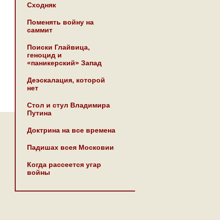
Сходняк
Поменять войну на
саммит
Поиски Глайвица,
геноцид и
«паникерский» Запад
Деэскалация, которой
нет
Стол и стул Владимира
Путина
Доктрина на все времена
Падишах всея Московии
Когда рассеется угар
войны