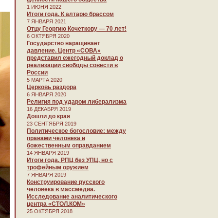
1 ИЮНЯ 2022
Итоги года. К алтарю брассом
7 ЯНВАРЯ 2021
Отцу Георгию Кочеткову — 70 лет!
6 ОКТЯБРЯ 2020
Государство наращивает
давление. Центр «СОВА»
представил ежегодный доклад о
реализации свободы совести в
России
5 МАРТА 2020
Церковь раздора
6 ЯНВАРЯ 2020
Религия под ударом либерализма
16 ДЕКАБРЯ 2019
Дошли до края
23 СЕНТЯБРЯ 2019
Политическое богословие: между
правами человека и
божественным оправданием
14 ЯНВАРЯ 2019
Итоги года. РПЦ без УПЦ, но с
трофейным оружием
7 ЯНВАРЯ 2019
Конструирование русского
человека в массмедиа.
Исследование аналитического
центра «СТОЛ.КОМ»
25 ОКТЯБРЯ 2018