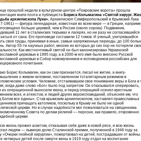
онце прошлой недели в культурном центре «Покровские ворота» прошла
зентация книги поэта и публициста
Бориса Колымагина «Святой хирург. Жи
удьба архиепископа Луки».
Архиепископ Симферопольский и Крымский Лука
77-1961) — фигура легендарная, известная во всем мире — в Греции, наприме
 посвящено больше церквей, чем в России (около сорока). Подвижник,
идевший 11 лет в сталинских тюрьмах и лагерях, но ни разу не согласившийся
азаться от сана. Его проповеди составили 12 томов. И ученый, ухитрявшийся
ать свои труды, принимая в иные, самые напряженные периоды, до 100 боль
нь. Автор 55-ти научных работ, многие их которых до сих пор не потеряли сво
уальности. Как местночтимый святой он был канонизирован Украинской
вославной церковью в 1995 году, а в 2000-м его имя было внесено Русской
вославной церковью в Собор новомучеников и исповедников российских для
ецерковного почитания.
ко Борис Колымагин, как он сам признается, писал не житие, а книгу-
мышление о живом человеке, поставленном тоталитарным режимом в
еловеческие условия. Человеке, отстаивавшем свое понимание веры и Бога в 
мя, когда даже слово «Бог» было под запретом. Он отказывался оперировать,
и из операционной выносили икону, и перед операцией осенял крестным
мением всех, и атеистов, и людей других вероисповеданий, объясняя им, что
д Богом все едины». Став крымским архиепископом, заставлял православных
щенников причащать католиков, поскольку в Крыму не было ни одной
олической церкви. Но в случае надобности мог пожаловаться на священника
лномоченному Совета по делам религий — персоне, как правило, откровенно
ждебной церкви.
всю жизнь прожил аскетом, отказывая себе даже в новой рясе, и всю жизнь
огал людям — львиную долю Сталинской премии, полученной в 1946 году за
гу «Очерки гнойной хирургии», пожертвовал на детей, пострадавших от войны.
их четверых детей после смерти жены в 1919 году отдал на воспитание