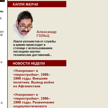
КАПЛЯ ЖЕЛЧИ
знь
р,
ных
ей
Ловля уклонистов от службы
в армию происходит в
столице с использованием
последних научно-
технических достижений...
то
НОВОСТИ НЕДЕЛИ
«Ускорение» и
«перестройка». 1986–
1988 годы. Внешняя
политика. Вывод войск
из Афганистана
«Ускорение» и
«перестройка». 1986–
1988 годы. Развенчание
 А
социалистического