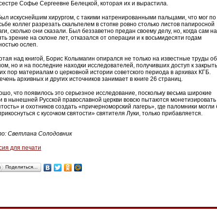
сестре Софье Сергеевне Белецкой, которая их и вырастила.
был искуснейшим хирургом, с такими натренированными пальцами, что мог по
сьбе коллег разрезать скальпелем в стопке ровно столько листов папиросной
ги, сколько они сказали. Был беззаветно предан своему делу, но, когда сам н
ять зрение на склоне лет, отказался от операции и к восьмидесяти годам
ностью ослеп.
отая над книгой, Борис Колымагин опирался не только на известные труды об
ном, но и на последние находки исследователей, получивших доступ к закрыт
сих пор материалам о церковной истории советского периода в архивах КГБ.
ечень архивных и других источников занимает в книге 26 страниц.
ошо, что появилось это серьезное исследование, поскольку весьма широкие
ги в нынешней Русской православной церкви вовсю пытаются монетизировать
ятость» и охотников создать «причерноморский лагерь», где паломники могли
прикоснуться с кусочком святости» святителя Луки, только прибавляется.
о: Светлана Солодовник
сия для печати
Поделиться…