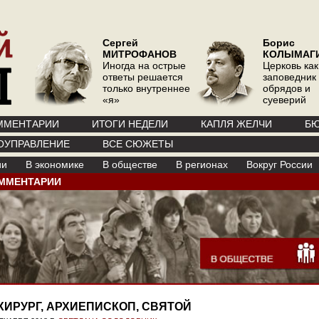
Сергей
Борис
МИТРОФАНОВ
КОЛЫМАГ
Иногда на острые
Церковь как
ответы решается
заповедник
только внутреннее
обрядов и
«я»
суеверий
ММЕНТАРИИ
ИТОГИ НЕДЕЛИ
КАПЛЯ ЖЕЛЧИ
БЮ
ОУПРАВЛЕНИЕ
ВСЕ СЮЖЕТЫ
ии
В экономике
В обществе
В регионах
Вокруг России
ММЕНТАРИИ
ХИРУРГ, АРХИЕПИСКОП, СВЯТОЙ