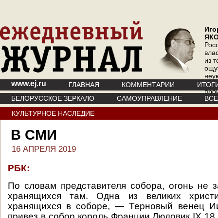
Иго
ЯК
Рос
вла
из т
ощу
неу
www.ej.ru
где 
ГЛАВНАЯ
КОММЕНТАРИИ
ИТОГ
про
БЕЛОРУССКОЕ ЗЕРКАЛО
САМОУПРАВЛЕНИЕ
ВС
инт
КУЛЬТУРНОЕ НАСЛЕДИЕ
В СМИ
16 АПРЕЛЯ 2019
РБК:
По словам представителя собора, огонь не з
хранящихся там. Одна из великих христи
хранящихся в соборе, — Терновый венец Ии
привез в собор король Франции Людовик IX 18 