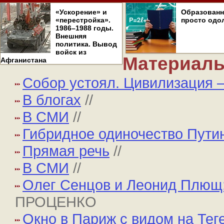
«Ускорение» и
Образован
«перестройка».
просто одо
1986–1988 годы.
Внешняя
политика. Вывод
войск из
Материалы
Афганистана
Собор устоял. Цивилизация –
В блогах
//
В СМИ
//
Гибридное одиночество Пути
Прямая речь
//
В СМИ
//
Олег Сенцов и Леонид Плющ:
ПРОЦЕНКО
Окно в Париж с видом на Тег