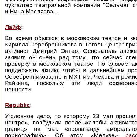
бухгалтер театральной компании "Седьмая 
и Нина Масляева...
Лайф
:
Во время обысков в московском театре и к
Кирилла Серебренникова в "Гоголь-центр" пр
активист Дмитрий Энтео. Основатель движе
заявил: он очень рад тому, что сейчас сп
проверку в московском театре. По словам ак
поддержать акцию, чтобы в дальнейшем про
Серебренникова, но и МХТ им. Чехова и режи
Райкина, поскольку эти люди оскверня
ценности.
Republic
:
Уголовное дело, по которому 23 мая прошел
центре», возбудили после жалобы активист
границ» на мат, «пропаганду аморальн
порнографию». Об этом «Медузе»
рас