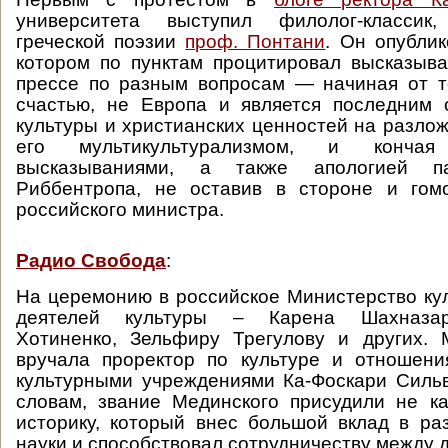
университета выступил филолог-классик
греческой поэзии
проф. Понтани
. Он опублик
котором по пунктам процитировал высказыв
прессе по разным вопросам — начиная от то
счастью, не Европа и является последним 
культуры и христианских ценностей на разло
его мультикультурализмом, и кончая 
высказываниями, а также апологией п
Риббентропа, не оставив в стороне и гом
российского министра.
Радио Свобода
:
На церемонию в российское Министерство ку
деятелей культуры – Карена Шахназар
Хотиненко, Зельфиру Трегулову и других.
вручала проректор по культуре и отношен
культурными учреждениями Ка-Фоскари Силь
словам, звание Мединского присудили не ка
историку, который внес большой вклад в ра
науки и способствовал сотрудничеству между 