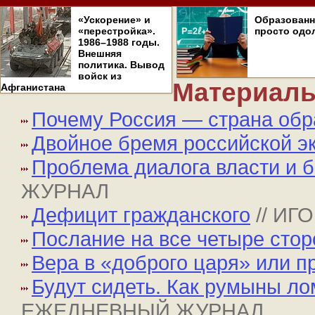
«Ускорение» и
Образован
«перестройка».
просто одо
1986–1988 годы.
Внешняя
политика. Вывод
войск из
Материалы
Афганистана
Почему Россия — страна об
Двойное бремя российской э
Проблема диалога власти и б
ЖУРНАЛ
Дефицит гражданского
// ИГ
Послание на все четыре сто
Вера в «доброго царя» или п
Будут сидеть. Как румыны ло
ЕЖЕДНЕВНЫЙ ЖУРНАЛ