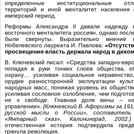
определенные институциональные от
территорий и иной менталитет населения 
имперский период.
Реформы Александра II давали надежду 
восточного менталитета россиян, однако посл
были свернуты. Выразительно мнение п
Нобелевского лауреата И. Павлова:
«Отсутств
просвещения власть держала народ в диком
В. Ключевский писал: «Средства западно-евро
попадая в руки тонких слоев общества, 
охрану… усиливая социальное неравенство
орудие разносторонней эксплуатации куль
народных масс, понижая уровень их обществ
усиливая сословное озлобление, чем подготов
не к свободе. Главная доля вины – н
управлении».
(Ключевский В. Афоризмы за 1911
русской мысли о России», составитель
«Янтарный сказ», Калининград, 2002.)
отечественная история подтвердила пред
грянула революция.