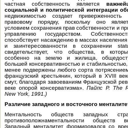
частная собственность является
важнейш
социальной и политической интеграции об
недвижимостью создает приверженность 
правовому порядку, поскольку оно являе
условием сохранения прав собственности и пр
управлению государством. Собственно
способствует насаждению в массах населения 
и заинтересованности в сохранении stat
свидетельствует, что общества, в которы
особенно на землю и жилища, общедосту
большей консервативностью и стабильностью, 
менее подвержены любого сорта потрясение
французский крестьянин, который в XVIII ве
смут, благодаря завоеваниям Французской рев
веке опорой консерватизма».
Пайпс Р. The Ru
New York, 1991.)
Различие западного и восточного менталит
Ментальность обществ западных ст
противоположнаментальности обществ в
Западный менталитет формировался со вре