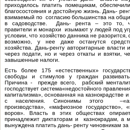
приходилось платить помещикам, обеспечил
благосостояния и достойную жизнь. Дань- рент
взимаемый по согласию большинства на общие
в садоводстве. Дань- рента – это то, ч
правители и монархи изымают у людей под уг
условии, что хозяйство данника не разорится, 
возможно, у нее даже останутся средст
хозяйства. Дань-ренту авторитарные власти 
через подати, но и через откаты и взятки, 
завышенные налоги.
Есть более 175 «естественных» государст
свободы и стимулов у граждан развивать
Причина - прежде всего, рабский менталит
господствует система«недостойного правления
капитализма», основанная на казнокрадстве и
с населения. Синонимы этого –«ази
производства», «мафиозное государство», 
воров». Власть в этих обществах опирае
принадлежит диктаторам и казнокрадам, а 
вынуждена платить дань- ренту чиновникам за