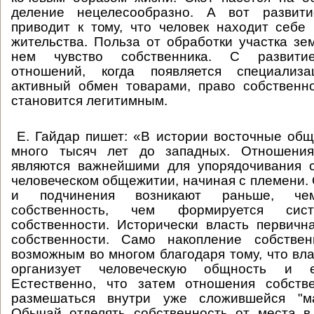
деление нецелесообразно. А вот развити
приводит к тому, что человек находит себе
жительства. Польза от обработки участка зе
нем чувство собственника. С развити
отношений, когда появляется специализ
активный обмен товарами, право собственн
становится легитимным.
Е. Гайдар пишет: «В истории восточные общ
много тысяч лет до западных. Отношения
являются важнейшими для упорядочивания 
человеческом общежитии, начиная с племени.
и подчинения возникают раньше, чем
собственность, чем формируется сис
собственности. Исторически власть первич
собственности. Само накопление собствен
возможным во многом благодаря тому, что вла
организует человеческую общность и е
Естественно, что затем отношения собств
размешаться внутри уже сложившейся "м
Обычай отделять собственность от места в