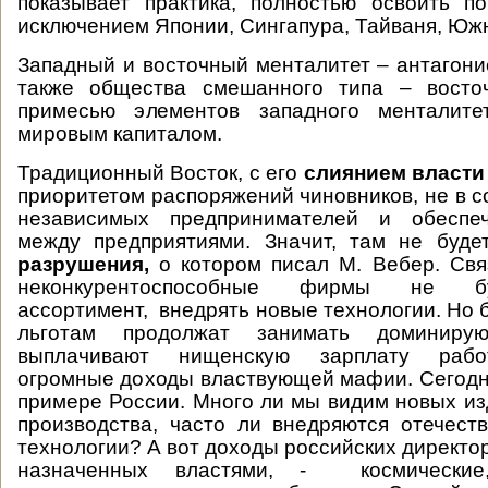
показывает практика, полностью освоить п
исключением Японии, Сингапура, Тайваня, Юж
Западный и восточный менталитет – антагони
также общества смешанного типа – восто
примесью элементов западного менталите
мировым капиталом.
Традиционный Восток, с его
слиянием власти
приоритетом распоряжений чиновников, не в с
независимых предпринимателей и обеспеч
между предприятиями. Значит, там не буд
разрушения,
о котором писал М. Вебер. Св
неконкурентоспособные фирмы не бу
ассортимент, внедрять новые технологии. Но 
льготам продолжат занимать доминиру
выплачивают нищенскую зарплату рабо
огромные доходы властвующей мафии. Сегодн
примере России. Много ли мы видим новых из
производства, часто ли внедряются отечес
технологии? А вот доходы российских директо
назначенных властями, - космически