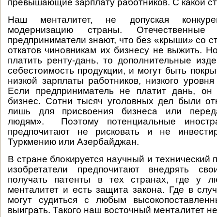
превышающие зарплату работников. С какой с
Наш менталитет, не допуская конкуре
модернизацию страны. Отечественные
предприниматели знают, что без «крыши» со с
откатов чиновникам их бизнесу не выжить. Но
платить ренту-дань, то дополнительные изд
себестоимость продукции, и могут быть покры
низкой зарплаты работников, низкого уровня
Если предприниматель не платит дань, он 
бизнес. Сотни тысяч уголовных дел были о
лишь для присвоения бизнеса или перед
людям». Поэтому потенциальные иностр
предпочитают не рисковать и не инвести
Туркмению или Азербайджан.
В стране блокируется научный и технический 
изобретатели предпочитают внедрять сво
получать патенты в тех странах, где у л
менталитет и есть защита закона. Где в слу
могут судиться с любым высокопоставлен
выиграть. Такого наш восточный менталитет не