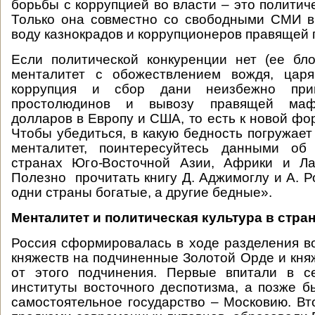
борьбы с коррупцией во власти – это политич
Только она совместно со свободными СМИ в
воду казнокрадов и коррупционеров правящей 
Если политической конкуренции нет (ее бл
менталитет с обожествлением вождя, царя,
коррупция и сбор дани неизбежно при
простолюдинов и вывозу правящей маф
долларов в Европу и США, то есть к новой фо
Чтобы убедиться, в какую бедность погружае
менталитет, поинтересуйтесь данными об
странах Юго-Восточной Азии, Африки и Ла
Полезно прочитать книгу Д. Аджимоглу и А. 
одни страны богатые, а другие бедные».
Менталитет и политическая культура в стра
Россия сформировалась в ходе разделения в
княжеств на подчиненные Золотой Орде и кня
от этого подчинения. Первые впитали в с
институты восточного деспотизма, а позже 
самостоятельное государство – Московию. Вт