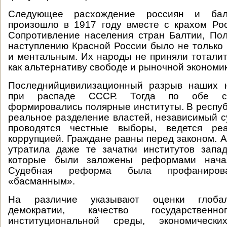
Следующее расхождение россиян и бал
произошло в 1917 году вместе с крахом Ро
Сопротивление населения стран Балтии, По
наступлению Красной России было не только
и ментальным. Их народы не приняли тотали
как альтернативу свободе и рыночной экономик
Последнийцивилизационный разрыв наших 
при распаде СССР. Тогда по обе ст
формировались полярные институты. В респуб
реальное разделение властей, независимый су
проводятся честные выборы, ведется ре
коррупцией. Граждане равны перед законом. А
утратила даже те зачатки институтов запа
которые были заложены реформами начал
Судебная реформа была профаниров
«басманным».
На различие указывают оценки глобал
демократии, качество государственно
институциональной среды, экономическ