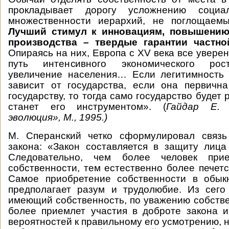
прокладывает дорогу усложнению социал
множественности иерархий, не поглощаем
Лучший стимул к инновациям, повышени
производства – твердые гарантии частно
Опираясь на них, Европа с XV века все увере
путь интенсивного экономического рос
увеличение населения… Если легитимность 
зависит от государства, если она первичн
государству, то тогда само государство будет 
станет его инструментом». (
Гайдар Е. 
эволюция», М., 1995.)
М. Сперанский четко сформулировал связь
закона: «Закон составляется в защиту лица
Следовательно, чем более человек при
собственности, тем естественно более печетс
Самое приобретение собственности в обык
предполагает разум и трудолюбие. Из сего 
имеющий собственность, по уважению собстве
более приемлет участия в доброте закона 
вероятностей к правильному его усмотрению, 