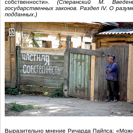
собственности».
(Сперанский М. Введе
государственных законов. Раздел IV. О разум
подданных.)
Выразительно мнение Ричарда Пайпса: «Можн