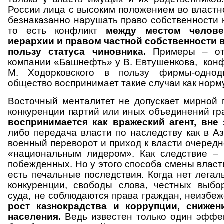
России лица с высоким положением во властн
безнаказанно нарушать право собственности н
то есть конфликт
между местом челове
иерархии и правом частной собственности 
пользу статуса чиновника.
Примеры – о
компании «Башнефть» у В. Евтушенкова, ко
М. Ходорковского в пользу фирмы-однодн
общество воспринимает такие случаи как норму
Восточный менталитет не допускает мирной 
конкуренции партий или иных объединений г
воспринимается как вражеский агент, вне
либо передача власти по наследству как в А
военный переворот и приход к власти очередн
«национальным лидером». Как следствие – 
побежденных. Но у этого способа смены власт
есть печальные последствия. Когда нет легал
конкуренции, свободы слова, честных выбо
суда, не соблюдаются права граждан, неизбе
рост казнокрадства и коррупции, снижен
населения.
Ведь известен только один эффе