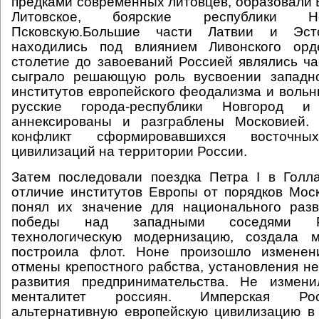
предками современных литовцев, образовали 
Литовское, боярские республики Н
Псковскую.Большие части Латвии и Эст
находились под влиянием Ливонского орд
столетие до завоеваний Россией являлись ч
сыграло решающую роль вусвоении западн
институтов европейского феодализма и вольн
русские города-республики Новгоро
аннексированы и разграблены Московией.
конфликт сформировавшихся восточн
цивилизаций на территории России.
Затем последовали поездка Петра I в Голл
отличие институтов Европы от порядков Моск
понял их значение для национального разв
победы над западными соседями Р
технологическую модернизацию, создала
построила флот. Ноне произошло изменен
отмены крепостного рабства, установления не
развития предпринимательства. Не измен
менталитет россиян. Имперская Рос
альтернативную европейскую цивилизацию в