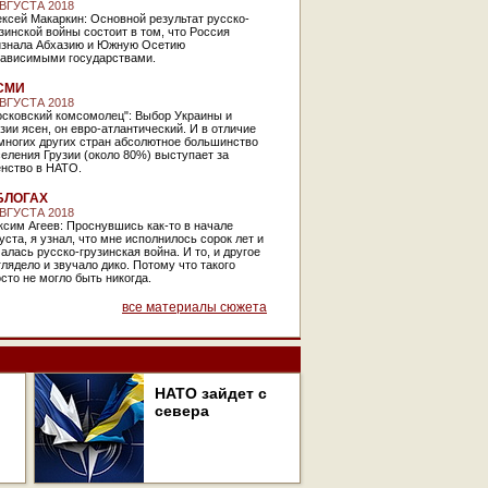
АВГУСТА 2018
ксей Макаркин: Основной результат русско-
зинской войны состоит в том, что Россия
изнала Абхазию и Южную Осетию
зависимыми государствами.
СМИ
АВГУСТА 2018
осковский комсомолец": Выбор Украины и
зии ясен, он евро-атлантический. И в отличие
многих других стран абсолютное большинство
еления Грузии (около 80%) выступает за
енство в НАТО.
БЛОГАХ
АВГУСТА 2018
сим Агеев: Проснувшись как-то в начале
уста, я узнал, что мне исполнилось сорок лет и
алась русско-грузинская война. И то, и другое
лядело и звучало дико. Потому что такого
сто не могло быть никогда.
все материалы сюжета
НАТО зайдет с
севера