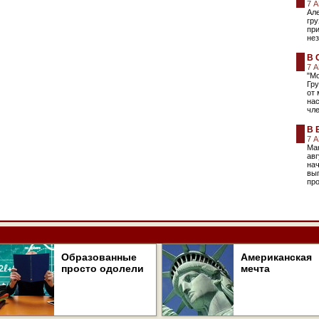
7 
Але
гру
пр
не
В 
7 
"М
Гру
от 
нас
чл
В 
7 
Мак
авг
нач
выг
про
Образованные
Американская
просто одолели
мечта