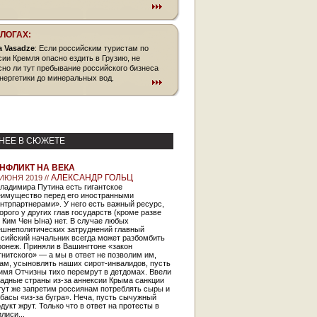
БЛОГАХ:
a Vasadze
: Если российским туристам по
сии Кремля опасно ездить в Грузию, не
сно ли тут пребывание российского бизнеса
энергетики до минеральных вод.
НЕЕ В СЮЖЕТЕ
НФЛИКТ НА ВЕКА
АЛЕКСАНДР ГОЛЬЦ
 ИЮНЯ 2019 //
ладимира Путина есть гигантское
еимущество перед его иностранными
нтрпартнерами». У него есть важный ресурс,
орого у других глав государств (кроме разве
 Ким Чен Ына) нет. В случае любых
ешнеполитических затруднений главный
ссийский начальник всегда может разбомбить
онеж. Приняли в Вашингтоне «закон
нитского» — а мы в ответ не позволим им,
ам, усыновлять наших сирот-инвалидов, пусть
имя Отчизны тихо перемрут в детдомах. Ввели
адные страны из-за аннексии Крыма санкции
тут же запретим россиянам потреблять сыры и
басы «из-за бугра». Неча, пусть сычужный
дукт жрут. Только что в ответ на протесты в
лиси...