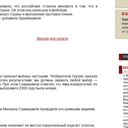
явила, что российская сторона виновата в том, что в
тране. Об этом она написала в фейсбуке.
В 
аскол страны и внутренние противостояния.
 — добавила Зурабишвили.
Gel
вер
опа
от 
Версия для печати
РА
КО
24
У В
 признал выборы честными. "Избиратели Грузии сказали
пр
доволен результатами: мы должны уважать любой выбор —
«ко
н. При этом Саакашвили отметил, что явка избирателей, по
кот
ыборами в 2008 году была низкая.
что
вн
ро
Вор
Маг
гад
ики Михаила Саакашвили проводили его шумными акциями.
во 
зап
— 
кол
про
ники начинают на местах параллельный подсчет голосов,
Тби