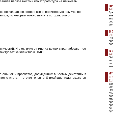
 заняла первое место и что второго тура не избежать.
ПР
24
 не избран, но, скорее всего, его именем эпоху уже не
Ар
нников, по которым можно изучать историю этого
вож
эко
рос
дол
В 
24
РБ
про
рос
нтический. И в отличие от многих других стран абсолютное
В 
выступает за членство в НАТО
24
Gel
вер
ли 
эне
ИТ
ю ошибок и просчетов, допущенных в боевых действиях в
ГР
ния считать, что этот опыт в ближайшие годы окажется
21
Де
20.
Гру
язы
сов
фр
пр
пра
ден
деп