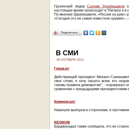
Грузинский лидер
Саломе Зурабишвили
за
настоящее время происходит в Тбилиси и в с
По мнению Зурабишвили, «России на руку» р
«Сегодня это ее самое известное оружие»,
Поделиться…
В СМИ
28 ОКТЯБРЯ 2013
Грани.ру
:
Действующий президент Михаил Саакашвили
свое слово, я хочу сказать всем, кто не
таковы правила демократии", - подчеркнул о
сравнению с предыдущими президентскими в
Коммерсант
:
Накануне выборов и сторонники, и противн
REGNUM
:
Бурджанадзе также сообщила, что ее сторон