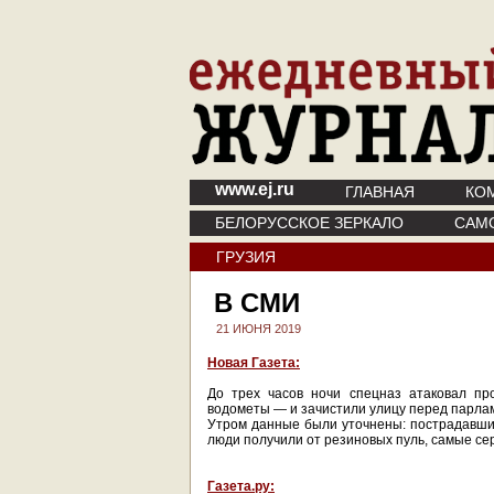
www.ej.ru
ГЛАВНАЯ
КО
БЕЛОРУССКОЕ ЗЕРКАЛО
САМ
ГРУЗИЯ
В СМИ
21 ИЮНЯ 2019
Новая Газета:
До трех часов ночи спецназ атаковал пр
водометы — и зачистили улицу перед парлам
Утром данные были уточнены: пострадавших
люди получили от резиновых пуль, самые с
Газета.ру: