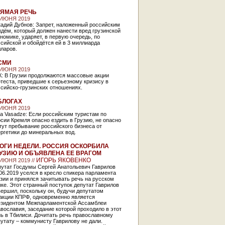
ЯМАЯ РЕЧЬ
 ИЮНЯ 2019
кадий Дубнов: Запрет, наложенный российским
дём, который должен нанести вред грузинской
номике, ударяет, в первую очередь, по
сийской и обойдётся ей в 3 миллиарда
ларов.
СМИ
 ИЮНЯ 2019
К: В Грузии продолжаются массовые акции
теста, приведшие к серьезному кризису в
сийско-грузинских отношениях.
БЛОГАХ
 ИЮНЯ 2019
a Vasadze: Если российским туристам по
сии Кремля опасно ездить в Грузию, не опасно
тут пребывание российского бизнеса от
ргетики до минеральных вод.
ОГИ НЕДЕЛИ. РОССИЯ ОСКОРБИЛА
УЗИЮ И ОБЪЯВЛЕНА ЕЕ ВРАГОМ
ИГОРЬ ЯКОВЕНКО
 ИЮНЯ 2019 //
путат Госдумы Сергей Анатольевич Гаврилов
06.2019 уселся в кресло спикера парламента
зии и принялся зачитывать речь на русском
ке. Этот странный поступок депутат Гаврилов
ершил, поскольку он, будучи депутатом
акции КПРФ, одновременно является
езидентом Межпарламентской Ассамблеи
вославия, заседание которой проходило в этот
ь в Тбилиси. Дочитать речь православному
утату – коммунисту Гаврилову не дали.