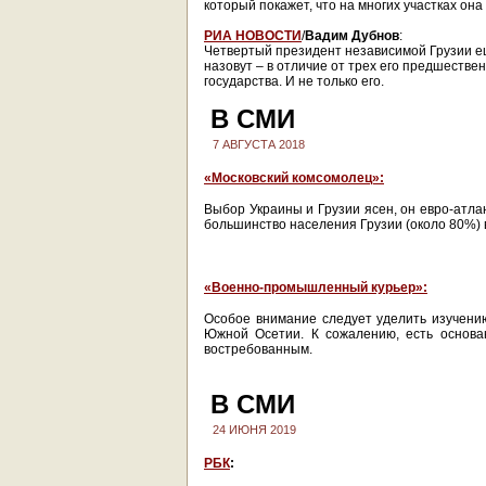
который покажет, что на многих участках она
РИА НОВОСТИ
/
Вадим Дубнов
:
Четвертый президент независимой Грузии еще
назовут – в отличие от трех его предшестве
государства. И не только его.
В СМИ
7 АВГУСТА 2018
«Московский комсомолец»:
Выбор Украины и Грузии ясен, он евро-атла
большинство населения Грузии (около 80%) 
«Военно-промышленный курьер»:
Особое внимание следует уделить изучени
Южной Осетии. К сожалению, есть основа
востребованным.
В СМИ
24 ИЮНЯ 2019
РБК
: