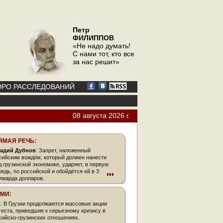
Петр
ФИЛИППОВ
«Не надо думать!
С нами тот, кто все
за нас решит»
РО РАССЛЕДОВАНИЙ
08 августа 2026 г.
ЯМАЯ РЕЧЬ:
адий Дубнов
: Запрет, наложенный
сийским вождём, который должен нанести
д грузинской экономике, ударяет, в первую
редь, по российской и обойдётся ей в 3
лиарда долларов.
СМИ:
К
: В Грузии продолжаются массовые акции
теста, приведшие к серьезному кризису в
сийско-грузинских отношениях.