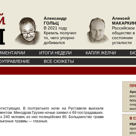
Александр
Алексей
ГОЛЬЦ
МАКАРКИН
В 2021 году
Российское
Кремль получил
общество в
то, чего упорно
состоянии
добивался
усталости
ММЕНТАРИИ
ИТОГИ НЕДЕЛИ
КАПЛЯ ЖЕЛЧИ
БЮ
ОУПРАВЛЕНИЕ
ВСЕ СЮЖЕТЫ
ПР
Арк
рос
вре
оче
отестующих. В полтретьего ночи на Руставели выехали
мил
ентом. Минздрав Грузии ночью заявил о 69 пострадавших.
 240 человек, из них полицейских 80. Большинство травм
В 
ерьезные травмы — глазные.
РБ
про
рос