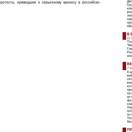
Де
ротеста, приведшие к серьезному кризису в российско-
Гру
ко
ро
эва
пар
про
яйц
В 
21
Tin
"Ме
Гла
Рос
ок
ВК
7 
8 а
вой
пя
вне
ко
пре
на 
ист
фа
са
Укр
по
по 
То
был
ПР