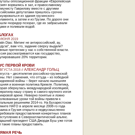
путаты оппозиционной фракции «Европейская
зия» ворвались в зал, и православному
ммунисту Гаврилову вместе с другими
ссийскими депутатами пришлось срочно
куироваться из здания грузинского
ламента, а затем и из Грузии. По дороге они
шли «коридор позора», где их забрасывали
ами и поливали водой.
БЛОГАХ
 ИЮНЯ 2019
atin Dias: Митинг не антироссийский, ау,
дуза", вам что, задание сверху выдали?
вные претензии у нас к собственной власти.
сия рассматривается как государство,
купировавшее 20% территории.
УС ПЕРВОЙ КРОВИ
АЛЕКСАНДР ГОЛЬЦ
АВГУСТА 2018 //
вгуста – десятилетие российско-грузинской
ны. Нет сомнения, что оттуда – из победной
тидневной войны – берет начало нынешняя
шняя и военная политика Кремля. Политика,
торая обернулась международной изоляцией,
вратила нашу страну в самого крупного изгоя
мировой арене. Неверно понятые и ложно
олкованные уроки той войны привели к
тальным решениям 2014-го. На Бухарестском
ммите НАТО в апреле месяце 2008-го года
аина и Грузия открыто и недвусмысленно
требовали предоставления конкретных планов
вступлению в Североатлантический альянс.
гдашний президент США Джордж Буш уже готов
 такие планы предоставить.
ЯМАЯ РЕЧЬ