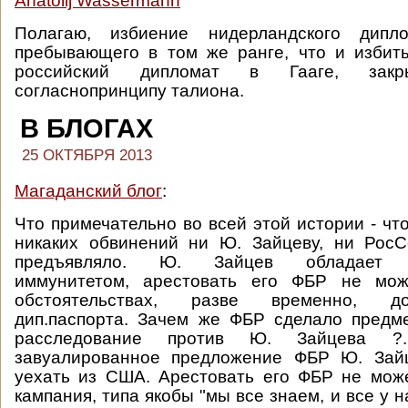
Anatolij Wassermann
Полагаю, избиение нидерландского дипл
пребывающего в том же ранге, что и избит
российский дипломат в Гааге, закр
согласнопринципу талиона.
В БЛОГАХ
25 ОКТЯБРЯ 2013
Магаданский блог
:
Что примечательно во всей этой истории - ч
никаких обвинений ни Ю. Зайцеву, ни РосС
предъявляло. Ю. Зайцев обладает д
иммунитетом, арестовать его ФБР не мож
обстоятельствах, разве временно, д
дип.паспорта. Зачем же ФБР сделало предм
расследование против Ю. Зайцева ?
завуалированное предложение ФБР Ю. Зай
уехать из США. Арестовать его ФБР не може
кампания, типа якобы "мы все знаем, и все у н