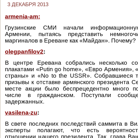
3 ДЕКАБРЯ 2013
armenia-am:
Грузинские СМИ начали информационну
Армении, пытаясь представить немногоч
маргиналов в Ереване как «Майдан». Почему?
olegpanfilov2
:
В центре Еревана собрались несколько со
плакатами «Putin go home», «Евро Армения», 
страны» и «No to the USSR». Собравшиеся 
призывы к отставке армянского президента С
месте акции было беспрецедентно много по
числе в гражданском. Поступали сообщ
задержанных.
vasilena-zu
:
В свете последних последствий саммита в В
эксперты полагают, что есть вероятнос
отношении нашего президента. Так, глава Ва