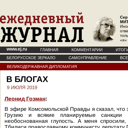
Сер
МИ
Ино
отв
тол
«я»
www.ej.ru
ГЛАВНАЯ
КОММЕНТАРИИ
ИТОГ
БЕЛОРУССКОЕ ЗЕРКАЛО
САМОУПРАВЛЕНИЕ
ВС
ВЕЛИКОДЕРЖАВНАЯ ДИПЛОМАТИЯ
В БЛОГАХ
9 ИЮЛЯ 2019
Леонид Гозман
:
В эфире Комсомольской Правды я сказал, что 
Грузию и всякие планируемые санкции 
необоснованная глупость. А меня спросили,
Тбилиси православному коммунисту депутату 