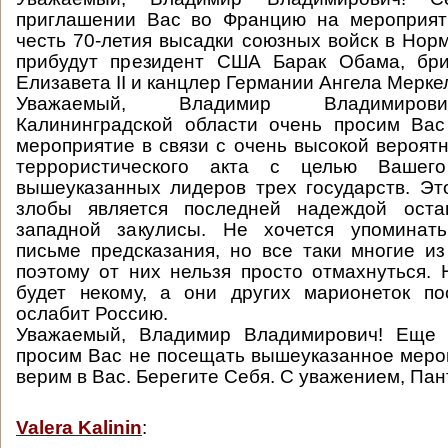
приглашении Вас во Францию на мероприят
честь 70-летия высадки союзных войск в Норм
прибудут президент США Барак Обама, бри
Елизавета II и канцлер Германии Ангела Мерке
Уважаемый, Владимир Владимиров
Калининградской области очень просим Вас
мероприятие в связи с очень высокой вероят
террористического акта с целью Вашег
вышеуказанных лидеров трех государств. Эт
злобы является последней надеждой оста
западной закулисы. Не хочется упоминат
письме предсказания, но все таки многие и
поэтому от них нельзя просто отмахнуться.
будет некому, а они других марионеток по
ослабит Россию.
Уважаемый, Владимир Владимирович! Еще 
просим Вас не посещать вышеуказанное меро
верим в Вас. Берегите Себя. С уважением, Па
Valera Kalinin
: