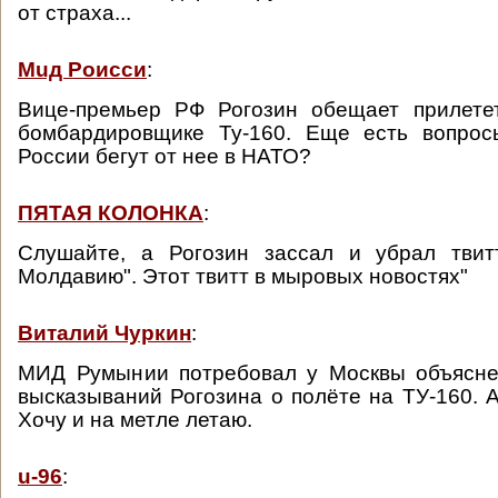
от страха...
Muд Роисси
:
Вице-премьер РФ Рогозин обещает прилет
бомбардировщике Ту-160. Еще есть вопрос
России бегут от нее в НАТО?
ПЯТАЯ КОЛОНКА
:
Слушайте, а Рогозин зассал и убрал твит
Молдавию". Этот твитт в мыровых новостях"
Виталий Чуркин
:
МИД Румынии потребовал у Москвы объясне
высказываний Рогозина о полёте на ТУ-160. А
Хочу и на метле летаю.
u-96
: