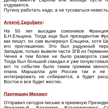
отдувается.
Путину работать надо, а не тусоваться невесть 
Arsenij Zaguljaev
:
На 50 лет высадки союзников Франция
Б.Н.Ельцина. Тогда еще был президентом Фр
как пишут, он сам вычеркнул Ельцина, хотя Ш
его приглашении. Это был радужный пер
Западом, только вывели части ЗГВ из Германи
Чечня и тем более не было разворота сам
Тогда был большой скандал и уже почувстовал
вот то событие было таким громким звоноч
плана Маршалла для России так и не 
интегрировать не собирается, а будет ра
Восток и все будет жестко.
Пантюшин Михаил
:
Отправил сегодня письмо в приемную Президе
Уважаемый, Владимир Владимирович! С