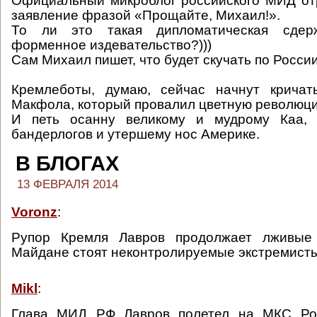
Официальный микроблог российского МИД от
заявление фразой «Прощайте, Михаил!».
То ли это такая дипломатическая сдер
форменное издевательство?)))
Сам Михаил пишет, что будет скучать по Росси
Кремлеботы, думаю, сейчас начнут кричат
Макфола, который провалил цветную революци
И петь осанну великому и мудрому Каа, 
бандерлогов и утершему нос Америке.
В БЛОГАХ
13 ФЕВРАЛЯ 2014
Voronz
:
Рупор Кремля Лавров продолжает лживые
Майдане стоят неконтролируемые экстремисты
Mikl
:
Глава МИД РФ Лавров полетел на МКС Рос