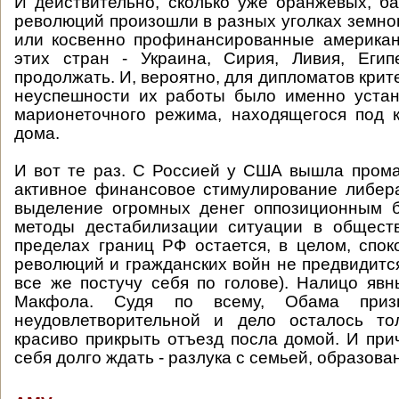
И действительно, сколько уже оранжевых, б
революций произошли в разных уголках земно
или косвенно профинансированные американ
этих стран - Украина, Сирия, Ливия, Егип
продолжать. И, вероятно, для дипломатов кри
неуспешности их работы было именно устан
марионеточного режима, находящегося под 
дома.
И вот те раз. С Россией у США вышла пром
активное финансовое стимулирование либер
выделение огромных денег оппозиционным б
методы дестабилизации ситуации в обществ
пределах границ РФ остается, в целом, спок
революций и гражданских войн не предвидится
все же постучу себя по голове). Налицо яв
Макфола. Судя по всему, Обама приз
неудовлетворительной и дело осталось т
красиво прикрыть отъезд посла домой. И при
себя долго ждать - разлука с семьей, образован