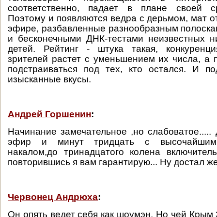
соответственно, падает в плане своей с
Поэтому и появляются ведра с дерьмом, мат о
эфире, разбавленные разнообразным полоска
и бесконечными ДНК-тестами неизвестных н
детей. Рейтинг - штука такая, конкуренц
зрителей растет с уменьшением их числа, а 
подстраиваться под тех, кто остался. И п
изысканные вкусы.
Андрей Горшенин
:
Начинание замечательное ,но слабоватое.....
эфир и минут тридцать с высочайшим
накалом,до тринадцатого колена включител
повторившись я вам гарантирую... Ну достал же
Червонец Андрюха
:
Он опять ведет себя как шоумэн. Но чей Крым