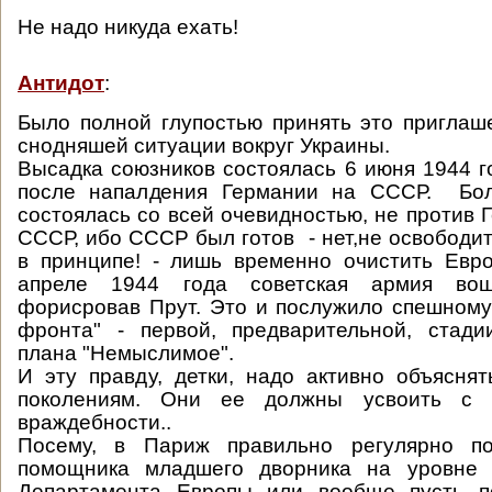
Не надо никуда ехать!
Антидот
:
Было полной глупостью принять это приглаш
снодняшей ситуации вокруг Украины.
Высадка союзников состоялась 6 июня 1944 го
после напалдения Германии на СССР. Бол
состоялась со всей очевидностью, не против 
СССР, ибо СССР был готов - нет,не освободит
в принципе! - лишь временно очистить Евр
апреле 1944 года советская армия во
форисровав Прут. Это и послужило спешному
фронта" - первой, предварительной, стади
плана "Немыслимое".
И эту правду, детки, надо активно объясн
поколениям. Они ее должны усвоить с п
враждебности..
Посему, в Париж правильно регулярно по
помощника младшего дворника на уровне 
Департамента Европы или вообще пусть п