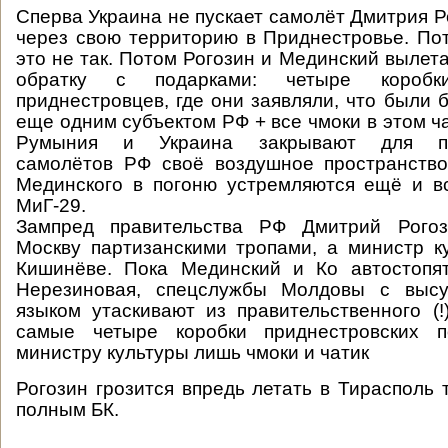
Сперва Украина не пускает самолёт Дмитрия Р
через свою территорию в Приднестровье. Пот
это не так. Потом Рогозин и Мединский вылет
обратку с подарками: четыре короб
приднестровцев, где они заявляли, что были 
еще одним субъектом РФ + все чмоки в этом ч
Румыния и Украина закрывают для пра
самолётов РФ своё воздушное пространство
Мединского в погоню устремляются ещё и в
МиГ-29.
Зампред правительства РФ Дмитрий Рогоз
Москву партизанскими тропами, а министр к
Кишинёве. Пока Мединский и Ко автостопя
Нерезиновая, спецслужбы Молдовы с высу
языком утаскивают из правительственного (
самые четыре коробки приднестровских п
министру культуры лишь чмоки и чатик
Рогозин грозится впредь летать в Тирасполь 
полным БК.