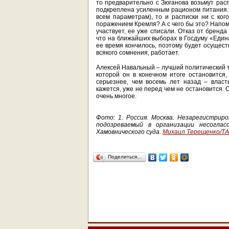
то предварительно с Зюганова возьмут расп
подкреплена усиленным рационом питания. А
всем параметрам), то и расписки ни с ко
поражением Кремля? А с чего бы это? Напом
участвует, ее уже списали. Отказ от бренд
что на ближайших выборах в Госдуму «Едина
ее время кончилось, поэтому будет осущест
всякого сомнения, работает.
Алексей Навальный – лучший политический тех
которой он в конечном итоге остановится,
серьезнее, чем восемь лет назад – власт
кажется, уже не перед чем не остановится.
очень многое.
Фото: 1. Россия. Москва. Незарегистри
подозреваемый в организации несоглас
Хамовнического суда.
Михаил Терещенко/
Поделиться…