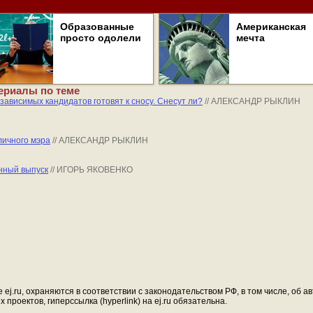
Образованные
Американская
просто одолели
мечта
ериалы по теме
зависимых кандидатов готовят к сносу. Снесут ли?
// АЛЕКСАНДР РЫКЛИН
личного мэра
// АЛЕКСАНДР РЫКЛИН
нный выпуск
// ИГОРЬ ЯКОВЕНКО
ej.ru, охраняются в соответствии с законодательством РФ, в том числе, об 
проектов, гиперссылка (hyperlink) на ej.ru обязательна.