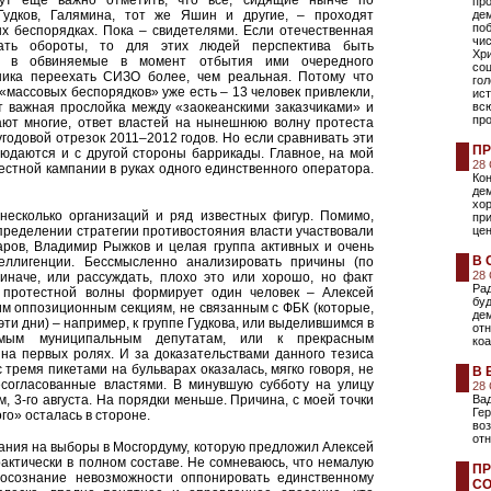
Тут еще важно отметить, что все, сидящие нынче по
про
удков, Галямина, тот же Яшин и другие, – проходят
де
поб
х беспорядках. Пока – свидетелями. Если отечественная
чи
ать обороты, то для этих людей перспектива быть
Хри
й в обвиняемые в момент отбытия ими очередного
соц
ника переехать СИЗО более, чем реальная. Потому что
гол
«массовых беспорядков» уже есть – 13 человек привлекли,
ист
ет важная прослойка между «заокеанскими заказчиками» и
всю
про
ают многие, ответ властей на нынешнюю волну протеста
угодовой отрезок 2011–2012 годов. Но если сравнивать эти
ПР
юдаются и с другой стороны баррикады. Главное, на мой
28
стной кампании в руках одного единственного оператора.
Кон
дем
хор
несколько организаций и ряд известных фигур. Помимо,
пр
определении стратегии противостояния власти участвовали
це
аров, Владимир Рыжков и целая группа активных и очень
В 
еллигенции. Бессмысленно анализировать причины (по
28
 иначе, или рассуждать, плохо это или хорошо, но факт
Рад
 протестной волны формирует один человек – Алексей
бу
им оппозиционным секциям, не связанным с ФБК (которые,
дем
эти дни) – например, к группе Гудкова, или выделившимся в
от
имым муниципальным депутатам, или к прекрасным
ко
на первых ролях. И за доказательствами данного тезиса
с тремя пикетами на бульварах оказалась, мягко говоря, не
В 
есогласованные властями. В минувшую субботу на улицу
28
, 3-го августа. На порядки меньше. Причина, с моей точки
Вад
Гер
го» осталась в стороне.
воз
отн
ания на выборы в Мосгордуму, которую предложил Алексей
актически в полном составе. Не сомневаюсь, что немалую
ПР
 осознание невозможности оппонировать единственному
СО