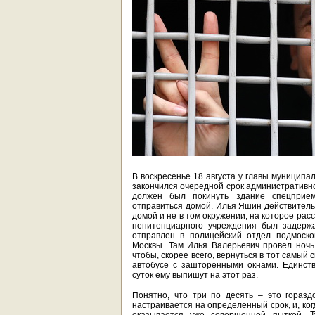
В воскресенье 18 августа у главы муниципа
закончился очередной срок административно
должен был покинуть здание спецприем
отправиться домой. Илья Яшин действительн
домой и не в том окружении, на которое рас
пенитенциарного учреждения был задержа
отправлен в полицейский отдел подмоско
Москвы. Там Илья Валерьевич провел ночь,
чтобы, скорее всего, вернуться в тот самый
автобусе с зашторенными окнами. Единств
суток ему выпишут на этот раз.
Понятно, что три по десять – это горазд
настраивается на определенный срок, и, ког