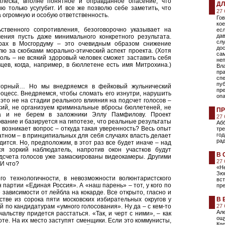
леска, вполне понятное и оправданное опасение, что
ДЛ
ю только усугубит. И все же позволю себе заметить, что
27
 огромную и особую ответственность.
Гов
кое
ственного сопротивления, безоговорочно указывает на
есл
дав
ения пусть даже минимального конкретного результата.
слу
рах в Мосгордуму – это очевидным образом снижение
дос
ю за скобками морально-этический аспект проекта. (Хотя
са
оль – не всякий здоровый человек сможет заставить себя
неп
цев, когда, например, в бюллетене есть имя Митрохина.)
Вл
пра
сп
пу
яторный… Но мы внедряемся в фейковый жульнический
пре
оцесс. Внедряемся, чтобы сломать его изнутри, нарушить
оп
то не на стадии реального влияния на подсчет голосов –
сий, не организуем криминальные вбросы бюллетеней, не
ПР
а и не берем в заложники Эллу Памфилову. Проект
27
вание и базируется на гипотезе, что реальные результаты
Абб
у возникает вопрос – откуда такая уверенность? Весь опыт
тр
год
атном – в принципиальных для себя случаях власть делает
ра
дится. Но, предположим, в этот раз все будет иначе – над
я зоркий наблюдатель, напротив окон участков будут
В 
дсчета голосов уже замаскированы видеокамеры. Другими
27
 И что?
«Н
Зюг
го технологичности, в невозможности волюнтаристского
вст
н партии «Единая Россия». А «наш парень» – тот, у кого по
пре
ависимости от лейбла на кокарде. Все открыто, гласно и
нстве из сорока пяти московских избирательных округов у
В 
 по кандидатурам «умного голосования». Ну да – с кем-то
27
Але
альству придется расстаться. «Так, и черт с ними», – как
ощ
оте. На их место заступят сменщики. Если это коммунисты,
Кпр