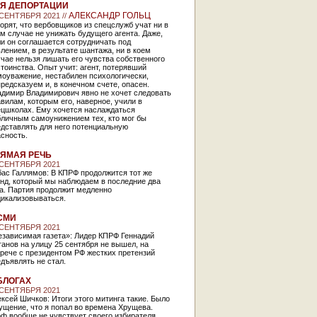
Я ДЕПОРТАЦИИ
АЛЕКСАНДР ГОЛЬЦ
 СЕНТЯБРЯ 2021 //
орят, что вербовщиков из спецслужб учат ни в
м случае не унижать будущего агента. Даже,
и он соглашается сотрудничать под
лением, в результате шантажа, ни в коем
чае нельзя лишать его чувства собственного
тоинства. Опыт учит: агент, потерявший
моуважение, нестабилен психологически,
редсказуем и, в конечном счете, опасен.
адимир Владимирович явно не хочет следовать
вилам, которым его, наверное, учили в
ецшколах. Ему хочется наслаждаться
бличным самоунижением тех, кто мог бы
дставлять для него потенциальную
асность.
ЯМАЯ РЕЧЬ
 СЕНТЯБРЯ 2021
ас Галлямов: В КПРФ продолжится тот же
енд, который мы наблюдаем в последние два
а. Партия продолжит медленно
дикализовываться.
СМИ
 СЕНТЯБРЯ 2021
езависимая газета»: Лидер КПРФ Геннадий
анов на улицу 25 сентября не вышел, на
рече с президентом РФ жестких претензий
дъявлять не стал.
БЛОГАХ
 СЕНТЯБРЯ 2021
ксей Шичков: Итоги этого митинга такие. Было
ущение, что я попал во времена Хрущева.
ф вообще не чувствует своего избирателя.