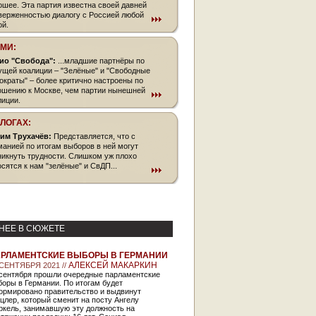
ошее. Эта партия известна своей давней
верженностью диалогу с Россией любой
ой.
СМИ:
ио "Свобода":
...младшие партнёры по
ущей коалиции – "Зелёные" и "Свободные
ократы" – более критично настроены по
ошению к Москве, чем партии нынешней
лиции.
БЛОГАХ:
им Трухачёв:
Представляется, что с
манией по итогам выборов в ней могут
никнуть трудности. Слишком уж плохо
осятся к нам "зелёные" и СвДП...
НЕЕ В СЮЖЕТЕ
РЛАМЕНТСКИЕ ВЫБОРЫ В ГЕРМАНИИ
АЛЕКСЕЙ МАКАРКИН
 СЕНТЯБРЯ 2021 //
 сентября прошли очередные парламентские
оры в Германии. По итогам будет
ормировано правительство и выдвинут
цлер, который сменит на посту Ангелу
ркель, занимавшую эту должность на