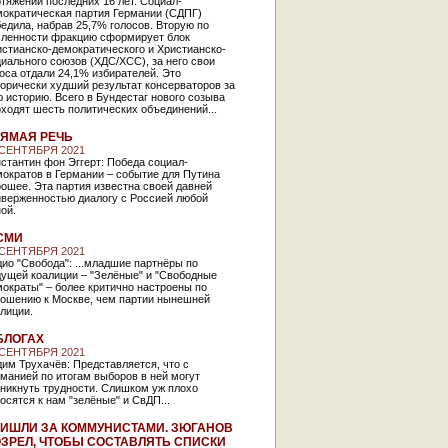
тяжении последних 16 лет. Социал-
мократическая партия Германии (СДПГ)
едила, набрав 25,7% голосов. Вторую по
сленности фракцию сформирует блок
стианско-демократического и Христианско-
иального союзов (ХДС/ХСС), за него свои
оса отдали 24,1% избирателей. Это
орически худший результат консерваторов за
 историю. Всего в Бундестаг нового созыва
ходят шесть политических объединений...
ЯМАЯ РЕЧЬ
 СЕНТЯБРЯ 2021
стантин фон Эггерт: Победа социал-
ократов в Германии – событие для Путина
ошее. Эта партия известна своей давней
иверженностью диалогу с Россией любой
ной.
СМИ
 СЕНТЯБРЯ 2021
ио "Свобода": ...младшие партнёры по
дущей коалиции – "Зелёные" и "Свободные
ократы" – более критично настроены по
ношению к Москве, чем партии нынешней
алиции.
БЛОГАХ
 СЕНТЯБРЯ 2021
им Трухачёв: Представляется, что с
манией по итогам выборов в ней могут
никнуть трудности. Слишком уж плохо
осятся к нам "зелёные" и СвДП...
ИШЛИ ЗА КОММУНИСТАМИ. ЗЮГАНОВ
ЗРЕЛ, ЧТОБЫ СОСТАВЛЯТЬ СПИСКИ