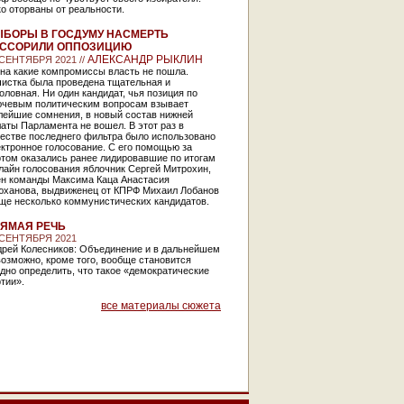
о оторваны от реальности.
БОРЫ В ГОСДУМУ НАСМЕРТЬ
АССОРИЛИ ОППОЗИЦИЮ
АЛЕКСАНДР РЫКЛИН
 СЕНТЯБРЯ 2021 //
на какие компромиссы власть не пошла.
чистка была проведена тщательная и
оловная. Ни один кандидат, чья позиция по
ючевым политическим вопросам взывает
лейшие сомнения, в новый состав нижней
аты Парламента не вошел. В этот раз в
честве последнего фильтра было использовано
ктронное голосование. С его помощью за
ртом оказались ранее лидировавшие по итогам
лайн голосования яблочник Сергей Митрохин,
ен команды Максима Каца Анастасия
юханова, выдвиженец от КПРФ Михаил Лобанов
ще несколько коммунистических кандидатов.
ЯМАЯ РЕЧЬ
 СЕНТЯБРЯ 2021
дрей Колесников: Объединение и в дальнейшем
озможно, кроме того, вообще становится
дно определить, что такое «демократические
тии».
все материалы сюжета