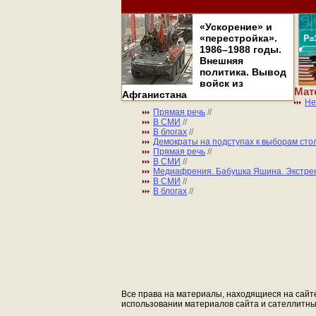
«Ускорение» и
«перестройка».
1986–1988 годы.
Внешняя
политика. Вывод
войск из
Мат
Афганистана
Не
Прямая речь
//
В СМИ
//
В блогах
//
Демократы на подступах к выборам сто
Прямая речь
//
В СМИ
//
Медиафрения. Бабушка Яшина. Экстре
В СМИ
//
В блогах
//
Все права на материалы, находящиеся на сайте 
использовании материалов сайта и сателлитных 