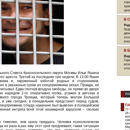
хор
при
цен
В 
Рад
буд
дем
отн
коа
В 
Вад
Гер
воз
отн
льного Совета Красносельского округа Москвы Ильи Яшина
го ареста. Третий за последние три недели. В 13.00 Яшин
ника и, окруженный заботой родных и сторонников,
о в указанные сроки из спецприемника уехал. Правда, не
считывал. Едва глотнув воздуха свободы, он прямо во дворе
н нарядом 2-го оперативно полка, усажен в автозак и
РА
вного города Троицка, который теперь внутри Большой
 и уже сегодня, в понедельник предстанет перед судом,
ПА
 спецприемник, откуда накануне был вывезен в полицейском
енная интрига всей этой кошмарной карусели – сколько
28
26
выб
сф
о тяжелее, чем сразу тридцать. Человек психологически
кан
да из раза в раз ему этот срок продлевают, такая ситуация
Ме