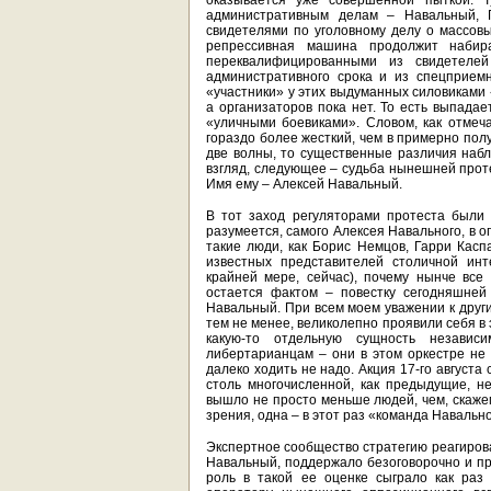
оказывается уже совершенной пыткой. 
административным делам – Навальный, Г
свидетелями по уголовному делу о массовы
репрессивная машина продолжит набир
переквалифицированными из свидетеле
административного срока и из спецприем
«участники» у этих выдуманных силовиками 
а организаторов пока нет. То есть выпада
«уличными боевиками». Словом, как отмеч
гораздо более жесткий, чем в примерно пол
две волны, то существенные различия набл
взгляд, следующее – судьба нынешней проте
Имя ему – Алексей Навальный.
В тот заход регуляторами протеста были 
разумеется, самого Алексея Навального, в 
такие люди, как Борис Немцов, Гарри Касп
известных представителей столичной инт
крайней мере, сейчас), почему нынче все
остается фактом – повестку сегодняшней
Навальный. При всем моем уважении к друг
тем не менее, великолепно проявили себя в 
какую-то отдельную сущность независ
либертарианцам – они в этом оркестре не 
далеко ходить не надо. Акция 17-го августа 
столь многочисленной, как предыдущие, н
вышло не просто меньше людей, чем, скажем
зрения, одна – в этот раз «команда Навально
Экспертное сообщество стратегию реагиров
Навальный, поддержало безоговорочно и пр
роль в такой ее оценке сыграло как раз