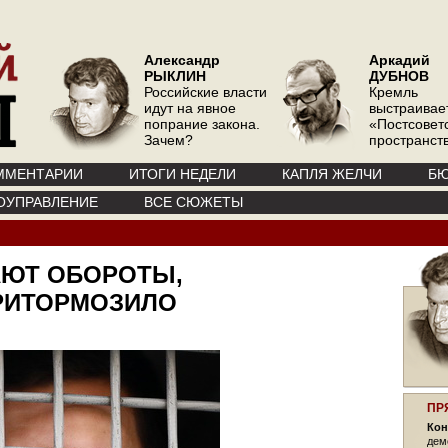
Александр
Аркадий
РЫКЛИН
ДУБНОВ
Российские власти
Кремль
идут на явное
выстраивае
попрание закона.
«Постсовет
Зачем?
пространств
ММЕНТАРИИ
ИТОГИ НЕДЕЛИ
КАПЛЯ ЖЕЛЧИ
БЮ
ОУПРАВЛЕНИЕ
ВСЕ СЮЖЕТЫ
АЮТ ОБОРОТЫ,
РИТОРМОЗИЛО
ПР
Кон
дем