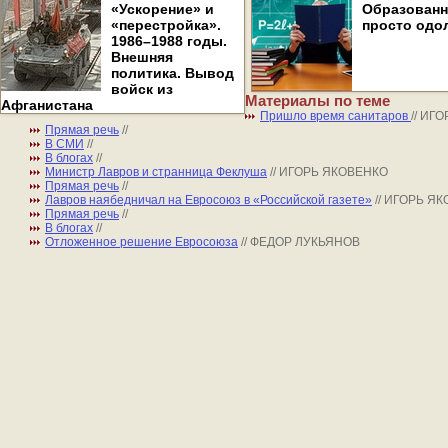
«Ускорение» и
Образован
«перестройка».
просто одо
1986–1988 годы.
Внешняя
политика. Вывод
войск из
Материалы по теме
Афганистана
Пришло время санитаров
// ИГ
Прямая речь
//
В СМИ
//
В блогах
//
Министр Лавров и странница Феклуша
// ИГОРЬ ЯКОВЕНКО
Прямая речь
//
Лавров наябедничал на Евросоюз в «Российской газете»
// ИГОРЬ Я
Прямая речь
//
В блогах
//
Отложенное решение Евросоюза
// ФЕДОР ЛУКЬЯНОВ