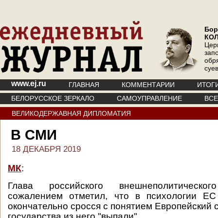
Бор
КО
Цер
зап
обр
суе
www.ej.ru
ГЛАВНАЯ
КОММЕНТАРИИ
ИТОГ
БЕЛОРУССКОЕ ЗЕРКАЛО
САМОУПРАВЛЕНИЕ
ВС
ВЕЛИКОДЕРЖАВНАЯ ДИПЛОМАТИЯ
В СМИ
18 ДЕКАБРЯ 2019
МК
:
Глава российского внешнеполитическо
сожалением отметил, что в психологии ЕС
окончательно сросся с понятием Европейский с
государства из него "выпали".