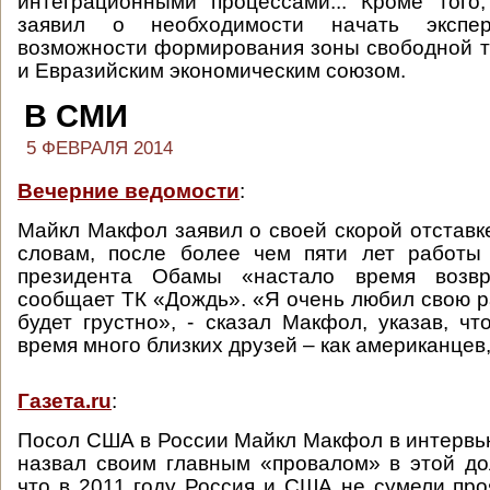
интеграционными процессами... Кроме того
заявил о необходимости начать экспе
возможности формирования зоны свободной 
и Евразийским экономическим союзом.
В СМИ
5 ФЕВРАЛЯ 2014
Вечерние ведомости
:
Майкл Макфол заявил о своей скорой отставке
словам, после более чем пяти лет работы
президента Обамы «настало время возвр
сообщает ТК «Дождь». «Я очень любил свою ра
будет грустно», - сказал Макфол, указав, чт
время много близких друзей – как американцев, 
Газета.ru
:
Посол США в России Майкл Макфол в интерв
назвал своим главным «провалом» в этой до
что в 2011 году Россия и США не сумели про