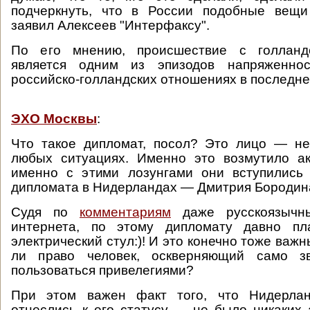
подчеркнуть, что в России подобные вещи
заявил Алексеев "Интерфаксу".
По его мнению, происшествие с голланд
является одним из эпизодов напряженнос
российско-голландских отношениях в последне
ЭХО Москвы
:
Что такое дипломат, посол? Это лицо — не
любых ситуациях. Именно это возмутило а
именно с этими лозунгами они вступились
дипломата в Нидерландах — Дмитрия Бородин
Судя по
комментариям
даже русскоязычны
интернета, по этому дипломату давно пл
электрический стул:)! И это конечно тоже важ
ли право человек, оскверняющий само зв
пользоваться привелегиями?
При этом важен факт того, что Нидерла
отнеслись к его статусу — не было никаких 