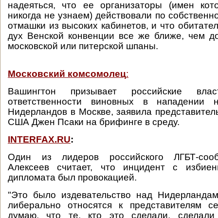
надеяться, что ее организаторы (имен кот
никогда не узнаем) действовали по собственн
отмашки из высоких кабинетов, и что обитате
дух Венской конвенции все же ближе, чем 
московской или питерской шпаны.
Московский комсомолец
:
Вашингтон призывает российские вла
ответственности виновных в нападении 
Нидерландов в Москве, заявила представител
США Джен Псаки на брифинге в среду.
INTERFAX.RU
:
Один из лидеров российского ЛГБТ-соо
Алексеев считает, что инцидент с избиен
дипломата был провокацией.
"Это было издевательство над Нидерландам
либерально относятся к представителям се
думаю, что те, кто это сделали, сделали