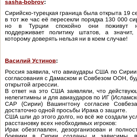
sasha-bobrov
:
Сирийско-турецкая граница была открыта 19 с
в тот же час её пересекли порядка 130 000 с
но в Турции спокойно они поживут не
поддерживает политику штатов, а значит,
которому доверять нельзя ни в коем случае!
Василий Устинов
:
Россия заявила, что авиаудары США по Сирии
согласования с Дамаском и Совбезом ООН, буд
открытой агрессии.
В ответ на это США заявляли, что действу
нелегитимны и для авиаударов по ИГ (Исламск
САР (Сирии) Вашингтону согласие Совбез
достаточно одной просьбы Ирака о защите.
США шли до этого долго, но всё же создали у
расстановку всех необходимых игроков:
Ирак обезглавлен, дезорганизован и полнос
боевики в Сирии созданы и зависимы, 