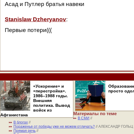
Асад и Путлер братья навеки
Stanislaw Dzheryanov
:
Первые потери(((
«Ускорение» и
Образован
«перестройка».
просто одо
1986–1988 годы.
Внешняя
политика. Вывод
войск из
Материалы по теме
Афганистана
В СМИ
//
В блогах
//
Пораженье от победы уже не можем отличать?
// АЛЕКСАНДР ГОЛЬЦ
Прямая речь
//