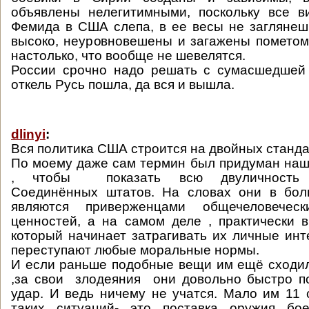
объявлены нелегитимными, поскольку все в
Фемида в США слепа, в ее весы не заглянешь
высоко, неуровновешены и загажены пометом
настолько, что вообще не шевелятся.
России срочно надо решать с сумасшедшей 
откель Русь пошла, да вся и вышла.
dlinyi
:
Вся политика США строится на двойных станда
По моему даже сам термин был придуман на
, чтобы показать всю двуличность 
Соединённых штатов. На словах они в бол
являются приверженцами общечеловеческ
ценностей, а на самом деле , практически 
который начинает затрагивать их личные инте
переступают любые моральные нормы.
И если раньше подобные вещи им ещё сходили
,за свои злодеяния они довольно быстро п
удар. И ведь ничему не учатся. Мало им 11 
таких ситуаций- это поставка оружия бо