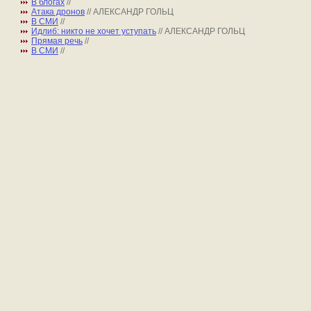
В блогах
//
Атака дронов
// АЛЕКСАНДР ГОЛЬЦ
В СМИ
//
Идлиб: никто не хочет уступать
// АЛЕКСАНДР ГОЛЬЦ
Прямая речь
//
В СМИ
//