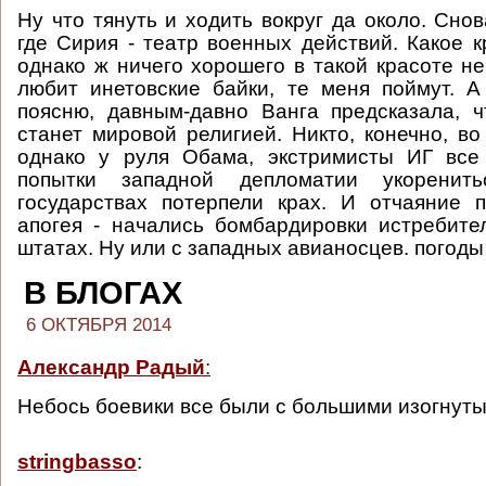
Ну что тянуть и ходить вокруг да около. Сно
где Сирия - театр военных действий. Какое к
однако ж ничего хорошего в такой красоте не
любит инетовские байки, те меня поймут. А
поясню, давным-давно Ванга предсказала, 
станет мировой религией. Никто, конечно, во
однако у руля Обама, экстримисты ИГ все
попытки западной депломатии укоренит
государствах потерпели крах. И отчаяние 
апогея - начались бомбардировки истребите
штатах. Ну или с западных авианосцев. погоды
В БЛОГАХ
6 ОКТЯБРЯ 2014
Александр Радый
:
Небось боевики все были с большими изогнут
stringbasso
: