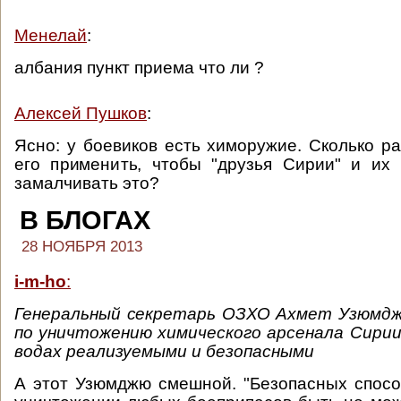
Менелай
:
албания пункт приема что ли ?
Алексей Пушков
:
Ясно: у боевиков есть химоружие. Сколько р
его применить, чтобы "друзья Сирии" и их
замалчивать это?
В БЛОГАХ
28 НОЯБРЯ 2013
i-m-ho
:
Генеральный секретарь ОЗХО Ахмет Узюмд
по уничтожению химического арсенала Сири
водах реализуемыми и безопасными
А этот Узюмджю смешной. "Безопасных спосо