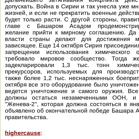
допускать. Война в Сирии и так унесла уже м
жизней, и если не прекратить военные действ
будет только расти. С другой стороны, прави
главе с Башаром Асадом продемонстри
желание прийти к мирному соглашению. Да 
власти страны делают для достижения 
зависящее. Еще 14 октября Сирия присоединил
запрещении использования химического о
требовало мировое сообщество. Тогда ж
задекларировали 1,3 тыс. тонн химич
прекурсоров, используемых для производс
также более 1,2 тыс. неснаряженных боеприп
октября все это оборудование было уничтожен
ведется уничтожение и самого оружия. Все
должны остаться незамеченными ООН, и
"Женева-2", которая должна состояться в ян
объявлено об окончательной победе Башара А
правительства.
highercause
: