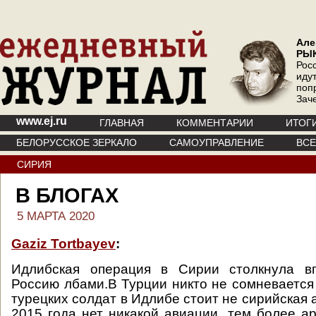
Але
РЫ
Рос
иду
поп
Зач
www.ej.ru
ГЛАВНАЯ
КОММЕНТАРИИ
ИТОГ
БЕЛОРУССКОЕ ЗЕРКАЛО
САМОУПРАВЛЕНИЕ
ВС
СИРИЯ
В БЛОГАХ
5 МАРТА 2020
Gaziz Tortbayev
:
Идлибская операция в Сирии столкнула в
Россию лбами.В Турции никто не сомневается 
турецких солдат в Идлибе стоит не сирийская 
2015 года нет никакой авиации, тем более а