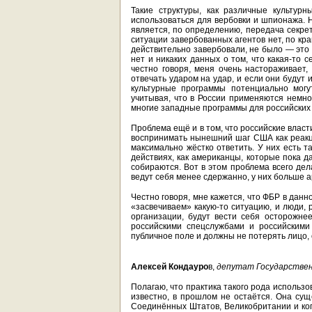
Такие структуры, как различные культур
использоваться для вербовки и шпионажа. 
является, по определению, передача секре
ситуации завербованных агентов нет, по кра
действительно завербовали, не было — это
нет и никаких данных о том, что какая-то 
честно говоря, меня очень настораживает,
отвечать ударом на удар, и если они будут и
культурные программы потенциально могу
учитывая, что в России применяются немнож
многие западные программы для российских 
Проблема ещё и в том, что российские власт
воспринимать нынешний шаг США как реакц
максимально жёстко ответить. У них есть т
действиях, как американцы, которые пока 
собираются. Вот в этом проблема всего дел
ведут себя менее сдержанно, у них больше а
Честно говоря, мне кажется, что ФБР в дан
«засвечиваем» какую-то ситуацию, и люди,
организации, будут вести себя осторожнее
российскими спецслужбами и российскими
публичное поле и должны не потерять лицо, 
Алексей Кондауро
в,
депутат Государствен
Полагаю, что практика такого рода использ
известно, в прошлом не остаётся. Она сущ
Соединённых Штатов, Великобритании и кого