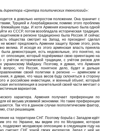
ь директора «Центра политических технологий»:
ходится в довольно непростом положении. Она граничит с
твами, Турцией и Азербайджаном, помимо этого проблема
в ближайшие годы. И хотя Армения изначально была одной
 уйти из СССР, потом возобладала историческая традиция.
защитником в регионе традиционно была Россия. И сейчас
часть общества смотрит на Запад, но президент сделал
 не может предложить Армении защиту. Кроме этого, роль
но велика. И исходя из этого армянская власть приняла
 была демонстрация, есть недовольные, это понятно, на
 от оппозиции, который подчёркивал свою ориентацию на
о с учётом исторической традиции, с учётом рисков для
 к украинскому Майдану. Поэтому, я думаю, что Армения
й вопрос, что Россия, понятное дело, будет и дальше
правлениями своей политики в регионе — армянским и
ения, я думаю, что чаша весов буду склоняться в сторону
это и российские инвестиции, и военный объект, который
нская интеллигенция в значительной своей части мечтает о
алистичным вариантом.
ческого характера. Армения получает преференции по
о для её весьма уязвимой экономики. Но такие преференции
ашаются. Так что в данном случае геополитическим фактор,
димо, стал решающим.
ияние на территории СНГ. Поэтому борьба с Западом идёт
дим это по Украине, мы видим это по Молдавии, которая
его, поддержит молдавскую оппозицию в следующем году на
но считает СНГ зоной своих интересов, Запад с ней не