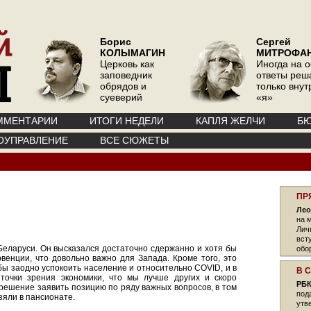
Борис
Сергей
КОЛЫМАГИН
МИТРОФА
Церковь как
Иногда на 
заповедник
ответы реш
обрядов и
только вну
суеверий
«я»
ММЕНТАРИИ
ИТОГИ НЕДЕЛИ
КАПЛЯ ЖЕЛЧИ
БЮ
ОУПРАВЛЕНИЕ
ВСЕ СЮЖЕТЫ
ПР
Лео
на 
Лич
вст
Беларуси. Он высказался достаточно сдержанно и хотя бы
обо
енции, что довольно важно для Запада. Кроме того, это
бы заодно успокоить население и относительно COVID, и в
В 
точки зрения экономики, что мы лучше других и скоро
РБК
решение заявить позицию по ряду важных вопросов, в том
под
зяли в пансионате.
утв