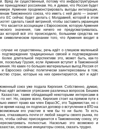
ий. Вряд ли существенный, потому что инфраструктурные
ени принадлежат россиянам. Но, я думаю, что Россия будет
римере Армении продемонстрировать выгоды интеграции,
енам Таможенного союза, что иметь с ней дело — значит
что ЕС сейчас будет делать с Молдавией, которой в этом
ахотят сделать такой витриной, чтобы заставить украинцев
ли. Что касается ассоциации с Евросоюзом, которую Армения
ческого значения, там ничего не предусматривалась.
ках которой всё это происходило, большими средства не
ом символическом признании того, что Армения входит в
 случае не существенны, речь идёт о слишком маленькой
 — подтверждение традиционных связей и подтверждение
 более длительной перспективе это, может быть, как-то
я, поскольку Грузия, если Армения вступит в Таможенной
лияния. Но каких-то больших материальных выгод Россия от
, и Евросоюз сейчас политически заинтересованы в том,
чество стран, которые на них ориентируются, вот и идёт
моженный союз уже подала Киргизия. Собственно, думаю,
сейчас идёт активное утрясание различных вопросов. Бешкек
и, Казахстан, также обладающий некоторыми интересами в
-то нет. Но, скорее всего, Киргизия стоит на прямом пути к
ьно имеет право как член ЕвразЭС, это Таджикистан, но с
ое время назад он подписал договор о вступлении в ВТО на
евозможным его участие в чем бы то ни было. То есть
рана, отказавшись почти от любой защиты своего рынка, по
ого, чтобы сейчас присоединится к Таможенному союзу, эту
пересматривать полностью. Насколько это возможно и
азахстан, основные инициаторы союза, сказать трудно.