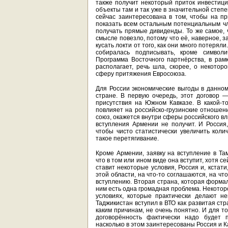
также получит некоторый приток инвестиц
объекты там и так уже в значительной степ
сейчас заинтересована в том, чтобы на п
показать всем остальным потенциальным чл
получать прямые дивиденды. То же самое, 
смысле повезло, потому что её, наверное, з
кусать локти от того, как они много потеря
собиралась подписывать, кроме символи
Программа Восточного партнёрства, в рам
располагает, речь шла, скорее, о некотор
сферу притяжения Евросоюза.
Для России экономические выгоды в данном
стране. В первую очередь, этот договор
присутствия на Южном Кавказе. В какой-то
повлияет на российско-грузинские отношени
союз, окажется внутри сферы российского в
вступления Армении не получит. И Россия
чтобы чисто статистически увеличить коли
такое перетягивание.
Кроме Армении, заявку на вступление в Та
что в том или ином виде она вступит, хотя 
ставит некоторые условия, Россия и, кстат
этой области, на что-то соглашаются, на что
вступлению. Вторая страна, которая формал
ним есть одна громадная проблема. Некотор
условиях, которые практически делают н
Таджикистан вступил в ВТО как развитая ст
каким причинам, не очень понятно. И для т
договорённость фактически надо будет 
насколько в этом заинтересованы Россия и К