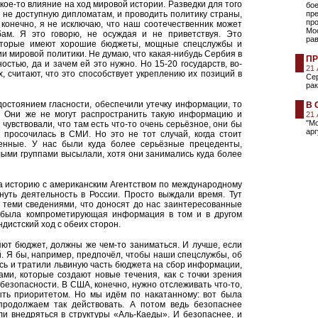
ое-то влияние на ход мировой истории. Разведки для того
бо
 не доступную дипломатам, и проводить политику страны,
пр
про
 конечно, я не исключаю, что наш соотечественник может
Мос
ам. Я это говорю, не осуждая и не приветствуя. Это
ра
которые имеют хорошие бюджеты, мощные спецслужбы и
 мировой политики. Не думаю, что какая-нибудь Сербия в
ПР
остью, да и зачем ей это нужно. Но 15-20 государств, во-
21
х, считают, что это способствует укреплению их позиций в
Сер
рак
остоянием гласности, обеспечили утечку информации, то
В 
ы. Они же не могут распространить такую информацию и
21
"М
 чувствовали, что там есть что-то очень серьёзное, они бы
арг
 просочилась в СМИ. Но это не тот случай, когда стоит
енные. У нас были куда более серьёзные прецеденты,
лыми группами высылали, хотя они занимались куда более
а историю с американским Агентством по международному
нуть деятельность в России. Просто выждали время. Тут
о теми сведениями, что доносят до нас заинтересованные
и была компрометирующая информация в том и в другом
ндистский ход с обеих сторон.
яют бюджет, должны же чем-то заниматься. И лучше, если
 Я бы, например, предпочёл, чтобы наши спецслужбы, об
сь и тратили львиную часть бюджета на сбор информации,
ами, которые создают новые течения, как с точки зрения
 безопасности. В США, конечно, нужно отслеживать что-то,
ыть приоритетом. Но мы идём по накатанному: вот была
родолжаем так действовать. А потом ведь безопаснее
и внедряться в структуры «Аль-Каеды». И безопаснее, и