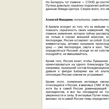
Но Беларусь тут главное — COVID до сентяб
Путина довольно серьёзно подскочил рейтин
данным Левада-Центра. Скорее всего, это св
Алексей Макаркин
,
политолог, заместител
В Кремле исходят из того, что за любыми т
показать серьёзность своих намерений: Ук
главное заявление, которое сейчас рассмат
не только в случае внешней агрессии, но
беспорядки, Россия оставляет за собой. Ес
комментаторы активно называли происход
урну — уже беспорядок, смута и хаос. Та
определяться Россией, исходя из её собств
поощряйте, не вмешивайтесь.
Кроме того, Россия хочет, чтобы Лукашенк
ориентироваться на одного Александра Гри
например, нынешний состав Координационн
думали о фигуре Бабарико как об альте
оппозиции Россию совсем не устраивают.
Кроме этого, появление интервью связа
относящаяся к России, в мировых СМИ. И К
хотя бы в самой России доминирующей 
президентом, и все бы обсуждали не то
уверенности и силы. В интервью Путин показ
виноват, но в самой России темы определяет 