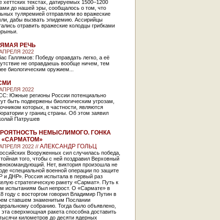
 хеттских текстах, датируемых 1500–1200
ами до нашей эры, сообщалось о том, что
льных туляремией отправляли во вражеские
мли, дабы вызвать эпидемию. Ассирийцы
тались отравить вражеские колодцы грибками
орыньи.
ЯМАЯ РЕЧЬ
 АПРЕЛЯ 2022
ас Галлямов: Победу оправдать легко, а её
сутствие не оправдаешь вообще ничем, тем
ее биологическим оружием...
СМИ
 АПРЕЛЯ 2022
СС: Южные регионы России потенциально
гут быть подвержены биологическим угрозам,
очником которых, в частности, являются
оратории у границ страны. Об этом заявил
колай Патрушев
РОЯТНОСТЬ НЕМЫСЛИМОГО. ГОНКА
 «САРМАТОМ»
АЛЕКСАНДР ГОЛЬЦ
 АПРЕЛЯ 2022 //
российских Вооруженных сил случилась победа,
тойная того, чтобы с ней поздравил Верховный
авнокомандующий. Нет, виктория произошла не
оде «специальной военной операции по защите
 и ДНР». Россия испытала в первый раз
елую стратегическую ракету «Сармат». Путь к
им испытаниям был непрост. О «Сармате» в
8 году с восторгом говорил Владимир Путин в
оем ставшем знаменитым Послании
деральному собранию. Тогда было объявлено,
 эта сверхмощная ракета способна доставить
тысячи километров до десяти ядерных