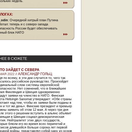
кольких недель.
БЛОГАХ:
_odin
: Очередной хитрый план Путина
ботал: теперь и с северо-запада
опасность России будет обеспечивать
нный блок НАТО
НЕЕ В СЮЖЕТЕ
ТО ЗАЙДЕТ С СЕВЕРА
АЛЕКСАНДР ГОЛЬЦ
МАЯ 2022 //
я по всему, в эти дни случится то, чего так
салось российское руководство. Произойдет
рдинальный слом системы европейской
опасности. Нет сомнений, что в ближайшее
емя Финляндия и Швеция одновременно
адут заявки на членство в НАТО. Финская
ета Helsingin Sanomat утверждает: «Обе страны
отают над тем, чтобы их заявки были поданы в
н и тот же день». Финские президент и премьер
жны заявить об этом 12 мая. А через три дня
ле этого о решении вступить в альянс объявит
авящая в Швеции социал-демократическая
тия. Нейтралитет этих двух государств,
орые блюли его во время всех перипетий и
изисов длившейся больше сорока лет первой
одной войны, представлял собой одну из основ