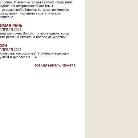
еголовок. Именно «Сармат» станет средством
еодоления американской системы
тиворакетной обороны, которая, по мнению
квы, грозит нарушить стратегическое
вновесие.
ЯМАЯ РЕЧЬ
 АПРЕЛЯ 2022
гей Цыпляев: Вопрос только в одном: когда
ета реально станет на боевое дежурство?
СМИ
 АПРЕЛЯ 2022
осковский комсомолец": Появился еще один
умент в диалоге с США
все материалы сюжета