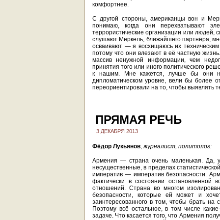
комфортнее.
С другой стороны, американцы вон и Мер
понимаю, когда они перехватывают эл
террористические организации или людей, с
слушают Меркель, ближайшего партнёра, мне
осваивают — я восхищаюсь их техническим 
потому что они влезают в её частную жизн
массив ненужной информации, чем недоп
принятия того или иного политического реш
к нашим. Мне кажется, лучше бы они н
дипломатическом уровне, вели бы более о
переориентировали на то, чтобы выявлять те
ПРЯМАЯ РЕЧЬ
3 ДЕКАБРЯ 2013
Фёдор Лукьянов
,
журналист, политолог:
Армения — страна очень маленькая. Да, у
несущественные, в пределах статистической
императив — императив безопасности. Арм
фактически в состоянии остановленной в
отношений. Страна во многом изолирован
безопасности, которые ей может и хочет
заинтересованного в том, чтобы брать на с
Поэтому всё остальное, в том числе какие
задаче. Что касается того, что Армения полу