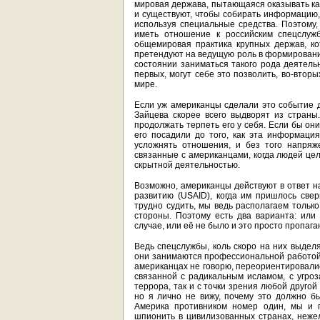
мировая держава, пытающаяся оказывать как
и существуют, чтобы собирать информацию,
используя специальные средства. Поэтому,
иметь отношение к российским спецслужб
общемировая практика крупных держав, 
претендуют на ведущую роль в формировании
состоянии заниматься такого рода деятельн
первых, могут себе это позволить, во-вторы
мире.
Если уж американцы сделали это событие д
Зайцева скорее всего выдворят из стран
продолжать терпеть его у себя. Если бы они
его посадили до того, как эта информация
усложнять отношения, и без того напряж
связанные с американцами, когда людей це
скрытной деятельностью.
Возможно, американцы действуют в ответ н
развитию (USAID), когда им пришлось свер
трудно судить, мы ведь располагаем тольк
стороны. Поэтому есть два варианта: ил
случае, или её не было и это просто пропага
Ведь спецслужбы, коль скоро на них выдел
они занимаются профессиональной работой.
американцах не говорю, переориентировали
связанной с радикальным исламом, с угроз
террора, так и с точки зрения любой другой
но я лично не вижу, почему это должно б
Америка противником номер один, мы и п
шпионить в цивилизованных странах, нежел