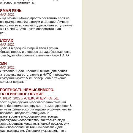
опасности континента.
ЯМАЯ РЕЧЬ
 МАЯ 2022
нид Гозман: Можно просто поставить себя на
сто гражданина Финляндии и Швеции. Лично я
на их месте всячески поддерживал вступление
раны в НАТО. Это чисто оборонительная
ия...
БЛОГАХ
 МАЯ 2022
_odin: Очередной хитрый план Путина
ботал: теперь и с северо-запада безопасность
ссии будет обеспечивать военный блок НАТО
СМИ
 МАЯ 2022
К-Украина: Если Швеция и Финляндия решат
ать заявку на вступление в НАТО, процедура
верждения может быть завершена в течение
скольких недель.
РОЯТНОСТЬ НЕМЫСЛИМОГО.
ОЛОГИЧЕСКОЕ ОРУЖИЕ
АЛЕКСАНДР ГОЛЬЦ
 АПРЕЛЯ 2022 //
 всех видов оружия массового уничтожения
нно биологическое оружие – самое древнее. В
ичие от химического и ядерного оружия, его не
бовалось создавать специально.
лезнетворные микроорганизмы всегда
ровождали человечество. Как только люди
чали разрешать конфликты силой оружия, они
ли использовать источники болезней для
еды над врагом. Историки указывают, что в