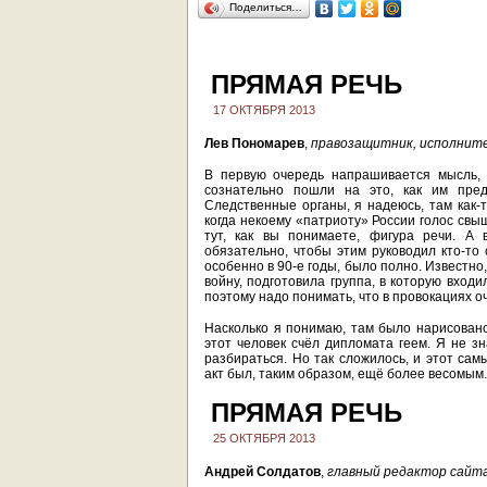
Поделиться…
ПРЯМАЯ РЕЧЬ
17 ОКТЯБРЯ 2013
Лев Пономарев
,
правозащитник, исполните
В первую очередь напрашивается мысль, 
сознательно пошли на это, как им предс
Следственные органы, я надеюсь, там как-
когда некоему «патриоту» России голос свы
тут, как вы понимаете, фигура речи. А 
обязательно, чтобы этим руководил кто-то 
особенно в 90-е годы, было полно. Известно
войну, подготовила группа, в которую вход
поэтому надо понимать, что в провокациях о
Насколько я понимаю, там было нарисовано 
этот человек счёл дипломата геем. Я не зн
разбираться. Но так сложилось, и этот сам
акт был, таким образом, ещё более весомым.
ПРЯМАЯ РЕЧЬ
25 ОКТЯБРЯ 2013
Андрей Солдатов
,
главный редактор сайт