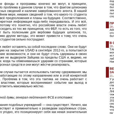
еще
ные фонды и программы конечно же могут, в принципе,
год
Но проблема в данном случае в том, что фактом шпионажа
бо
зе
тных сведений и наличие завербованного агента. В нашей
пы
йнем мере, никаких сведений о том, что какого-то студента
сп
 всё предположения и планы на будущее. Соответственно,
секретная информация куда-либо передавалась. И это всё,
ПР
 потому что понятно, что российские власти очень любят
28
сходить из тех же принципов, что ФБР, то есть из того, что
Абб
т быть полезными для вербовки будущих шпионов, то,
от
ко другие методы, это может привести к тому, что очень
бол
студентов сильно пострадают.
В 
28
и любят оставлять за собой последнее слово. Они не будут
ТА
ию на закрытие USAID в сентябре 2012-го, а попытаются
мо
акие возможности, и они не будут столь сдержаны в своих
ист
даже не выдворили Зайцева за пределы США и, видимо, не
лаб
а: когда ты обмениваешься ударами со странами, которые
Ни
рсенал средств и они могут жёстче реагировать.
ВЕ
ном случае пытается использовать тактику сдерживания: мы
ЗА
 работающие по этому направлению или в этой конкретной
21
. Проблема в том, что эта тактика не очень работает с
У 
дос
 властями, которые воспринимают событие как выход в
гл
ответить максимально жёстко.
в х
ЛНР
тяж
ной думы, генерал-лейтенант ФСБ в отставке:
эт
201
св
ования подобных учреждений — она существует. Ничего, как
Фе
ествует и применительно к разведкам зарубежных стран,
что
 угодно, кто позиционирует себя как некая значительная
на 