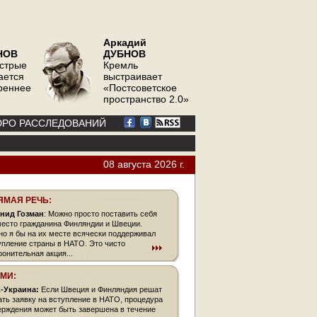
Аркадий
НОВ
ДУБНОВ
острые
Кремль
ается
выстраивает
треннее
«Постсоветское
пространство 2.0»
РО РАССЛЕДОВАНИЙ
08 августа 2026 г.
ЯМАЯ РЕЧЬ:
нид Гозман
: Можно просто поставить себя
место гражданина Финляндии и Швеции.
но я бы на их месте всячески поддерживал
упление страны в НАТО. Это чисто
ронительная акция...
СМИ:
-Украина:
Если Швеция и Финляндия решат
ать заявку на вступление в НАТО, процедура
ерждения может быть завершена в течение