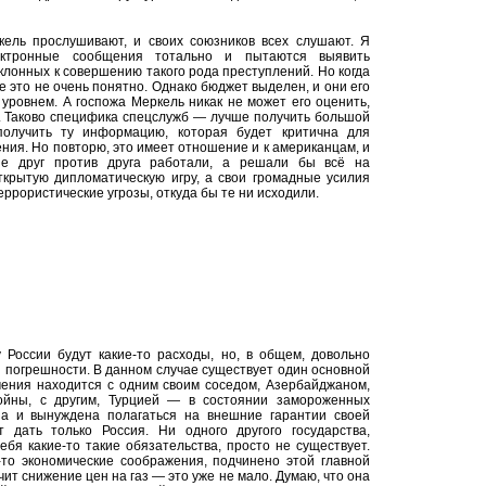
кель прослушивают, и своих союзников всех слушают. Я
ектронные сообщения тотально и пытаются выявить
клонных к совершению такого рода преступлений. Но когда
 это не очень понятно. Однако бюджет выделен, и они его
уровнем. А госпожа Меркель никак не может его оценить,
ь. Таково специфика спецслужб — лучше получить большой
олучить ту информацию, которая будет критична для
ения. Но повторю, это имеет отношение и к американцам, и
е друг против друга работали, а решали бы всё на
ткрытую дипломатическую игру, а свои громадные усилия
ррористические угрозы, откуда бы те ни исходили.
 России будут какие-то расходы, но, в общем, довольно
 погрешности. В данном случае существует один основной
ения находится с одним своим соседом, Азербайджаном,
ойны, с другим, Турцией — в состоянии замороженных
а и вынуждена полагаться на внешние гарантии своей
 дать только Россия. Ни одного другого государства,
ебя какие-то такие обязательства, просто не существует.
-то экономические соображения, подчинено этой главной
чит снижение цен на газ — это уже не мало. Думаю, что она