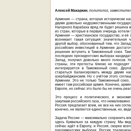
Алексей Макаркин
,
политолог, заместител
Армения — страна, которая исторически на
двумя довольно недружественными государс
Нагорного Карабаха вряд ли будет решена 
из стран, которые в первую очередь хотели
Армения — христианское государство, и её 
возникает такая ситуация: значительная 
другой выбор, обоснованный тем, что Запад
российских инвестиций в Армении достаточ
решение вступить в Таможенный союз. Там
последних президентских выборах кандидат
Запад, получил довольно много голосов. Н
страны, эти протесты близко не подходят
интегрируется в Таможенный союз. Друго
стараться балансировать между двумя на
азербайджанским. Но с учётом этого соглаш
Армении. Это не только Таможенный союз, 
имеет там российская армия. Конечно, армя
Европе, но сейчас это было бы не очень ре
Это процесс и политического, и экономи
закупкам российского газа, что немаловажн
Россия предлагает всем, не все на них согл
конечно, не является единственным, но, ви
Задача России — максимально сохранить вл
здесь буквально за каждую страну. Мы ви
сейчас идёт в Европу, и Россия, скорее вс
парламентских выборах. Россия традицион