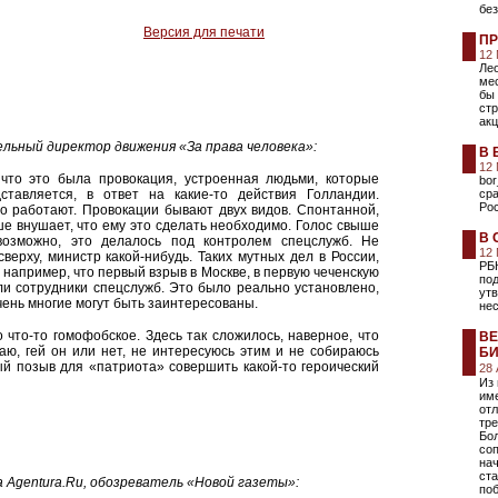
без
Версия для печати
ПР
12
Лео
ме
бы 
ст
акц
льный директор движения «За права человека»:
В 
12
что это была провокация, устроенная людьми, которые
bor
тавляется, в ответ на какие-то действия Голландии.
сра
Ро
то работают. Провокации бывают двух видов. Спонтанной,
ше внушает, что ему это сделать необходимо. Голос свыше
В 
возможно, это делалось под контролем спецслужб. Не
12
сверху, министр какой-нибудь. Таких мутных дел в России,
РБ
, например, что первый взрыв в Москве, в первую чеченскую
под
или сотрудники спецслужб. Это было реально установлено,
ут
чень многие могут быть заинтересованы.
не
что-то гомофобское. Здесь так сложилось, наверное, что
ВЕ
аю, гей он или нет, не интересуюсь этим и не собираюсь
БИ
ый позыв для «патриота» совершить какой-то героический
28
Из
име
отл
тре
Бо
соп
на
ста
а
Agentura.Ru
, обозреватель
«Новой газеты»:
поб