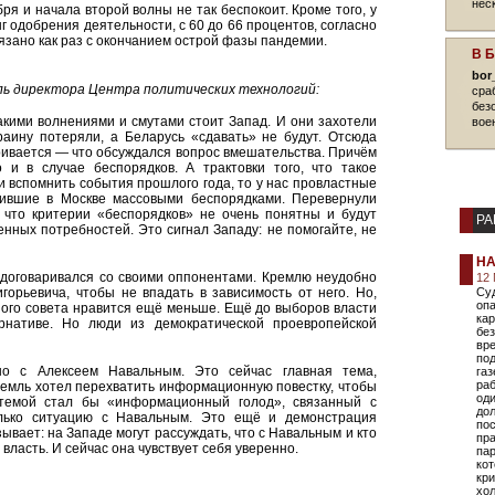
нес
ря и начала второй волны не так беспокоит. Кроме того, у
г одобрения деятельности, с 60 до 66 процентов, согласно
язано как раз с окончанием острой фазы пандемии.
В 
bor
ь директора Центра политических технологий:
сра
без
акими волнениями и смутами стоит Запад. И они захотели
вое
раину потеряли, а Беларусь «сдавать» не будут. Отсюда
ривается — что обсуждался вопрос вмешательства. Причём
 и в случае беспорядков. А трактовки того, что такое
ли вспомнить события прошлого года, то у нас провластные
ившие в Москве массовыми беспорядками. Перевернули
к что критерии «беспорядков» не очень понятны и будут
РА
енных потребностей. Это сигнал Западу: не помогайте, не
НА
о договаривался со своими оппонентами. Кремлю неудобно
12 
горьевича, чтобы не впадать в зависимость от него. Но,
Суд
опа
ого совета нравится ещё меньше. Ещё до выборов власти
ка
рнативе. Но люди из демократической проевропейской
без
вр
под
но с Алексеем Навальным. Это сейчас главная тема,
газ
раб
ремль хотел перехватить информационную повестку, чтобы
оди
темой стал бы «информационный голод», связанный с
дол
лько ситуацию с Навальным. Это ещё и демонстрация
пос
ывает: на Западе могут рассуждать, что с Навальным и кто
пр
власть. И сейчас она чувствует себя уверенно.
пар
кот
кр
хол