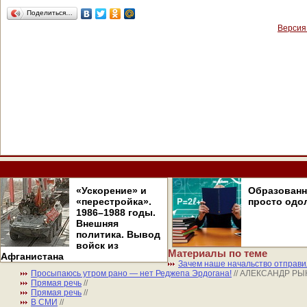
Поделиться…
Версия
«Ускорение» и
Образован
«перестройка».
просто одо
1986–1988 годы.
Внешняя
политика. Вывод
войск из
Материалы по теме
Афганистана
Зачем наше начальство отправи
Просыпаюсь утром рано — нет Реджепа Эрдогана!
// АЛЕКСАНДР Р
Прямая речь
//
Прямая речь
//
В СМИ
//