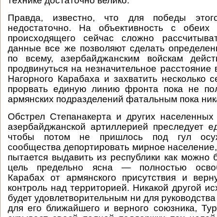
технике достаточно велико.
Правда, известно, что для победы этог
недостаточно. На объективность с обеих
происходящего сейчас сложно рассчитыва
данные все же позволяют сделать определе
по всему, азербайджанским войскам дейст
продвинуться на незначительное расстояние 
Нагорного Карабаха и захватить несколько с
прорвать единую линию фронта пока не пол
армянских подразделений фатальным пока ника
Обстрел Степанакерта и других населенных
азербайджанской артиллерией преследует е
чтобы потом не пришлось под гул осу
сообщества депортировать мирное население,
пытается выдавить из республики как можно 
цель предельно ясна — полностью осво
Карабах от армянского присутствия и верн
контроль над территорией. Никакой другой ис
будет удовлетворительным ни для руководства
для его ближайшего и верного союзника, Тур