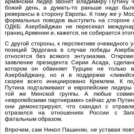
армянский лидер звонит Владимиру Путину 
божий день, а думать-то раньше надо было
реверансы в сторону Европы. К тому же у Мос
формальных поводов выступить на стороне 
ОДКБ: Азербайджан не пересекал междуна
границ Армении и, кажется, не собирается этог
С другой стороны, к перспективе очевидного 
позиций Эрдогана в случае победы Азерб
относятся без всякого энтузиазма. Откров
заявление президента Сирии Асада, сделан
котором он обвиняет Турцию не только 
Азербайджану, но и в поддержке «ливийск
скорее всего инициировано Кремлем. К п
Путина подталкивают и европейские лидеры
той же Минской группы. А любые совме
«европейскими партнерами» сейчас для Пути
они демонстрируют, что скандал с отравл
отразился на отношениях России с За
фатальным образом.
Впрочем, сам Никол Пашинян, не уставая повт