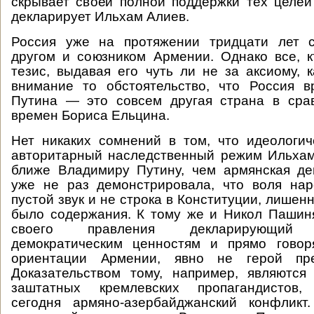
скрывает своей полной поддержки тех целей
декларирует Ильхам Алиев.
Россия уже на протяжении тридцати лет с
другом и союзником Армении. Однако все, к
тезис, выдавая его чуть ли не за аксиому, к
внимание то обстоятельство, что Россия 
Путина — это совсем другая страна в сра
времен Бориса Ельцина.
Нет никаких сомнений в том, что идеологи
авторитарный наследственный режим Ильхам
ближе Владимиру Путину, чем армянская де
уже не раз демонстрировала, что воля нар
пустой звук и не строка в Конституции, лишенн
было содержания. К тому же и Никол Пашин
своего правления декларирующий п
демократическим ценностям и прямо гово
ориентации Армении, явно не герой пре
Доказательством тому, например, являются
заштатных кремлевских пропагандистов,
сегодня армяно-азербайджанский конфликт.