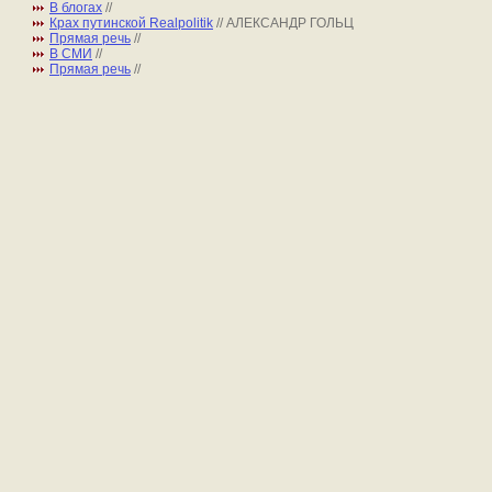
В блогах
//
Крах путинской Realpolitik
// АЛЕКСАНДР ГОЛЬЦ
Прямая речь
//
В СМИ
//
Прямая речь
//