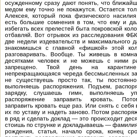
осужденному сразу дают понять, что ближай
медом ему точно не покажутся. Остается тол
Алексея, который пока физического насили
есть большие сомнения в том, что ему и д
избегать всех прелестей быта покровской коло
отбавляй. Вот отрывок из расследования ФБК
две недели издевательств и максимального д
знакомишься с главной «фишкой» этой кол
разговаривать. Вообще. Ты живешь в комна
десятками человек и не можешь с ними ра
запрещено. Твой день на карантине
непрекращающаяся череда бессмысленных за
не существуешь просто так, ты постоянно
выполняешь распоряжения. Подъем, распор
зарядку, слушаешь гимн, выполняешь уп
распоряжение заправить кровать. Пот
заправить кровать еще раз. Или снять с себя
их по уставу и надеть заново. Потом распоря
в ряд и сделать доклад — это происходит деся
стоишь по струнке и докладываешь — фамилия-
рождения, статья, начало срока, конец ср