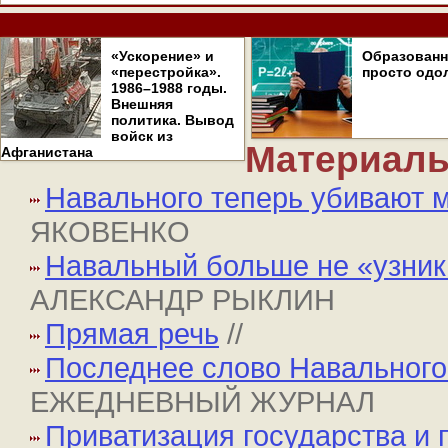
«Ускорение» и
Образован
«перестройка».
просто одо
1986–1988 годы.
Внешняя
политика. Вывод
войск из
Материалы
Афганистана
Навального теперь убивают 
ЯКОВЕНКО
Навальный больше не «узник 
АЛЕКСАНДР РЫКЛИН
Прямая речь
//
Последнее слово Навального 
ЕЖЕДНЕВНЫЙ ЖУРНАЛ
Приватизация государства и 