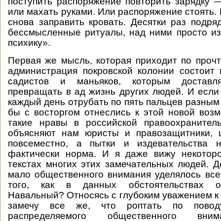
поступить распоряжение повторить зарядку 
или махать руками. Или распоряжение стоять.
снова заправить кровать. Десятки раз подр
бессмысленные ритуалы, над ними просто и
психику».
Первая же мысль, которая приходит по прочт
администрация покровской колонии состоит 
садистов и маньяков, которым доставля
превращать в ад жизнь других людей. И есл
каждый день отрубать по пять пальцев разным
бы с восторгом отнеслись к этой новой возм
такие нравы в российской правоохранитель
объясняют нам юристы и правозащитники, ц
повсеместно, а пытки и издевательства 
фактически норма. И я даже вижу некотор
текстах многих этих замечательных людей. Де
мало общественного внимания уделялось вс
того, как в данных обстоятельствах о
Навальный? Относясь с глубоким уважением к 
замечу все же, что роптать по повод
распределяемого общественного вни