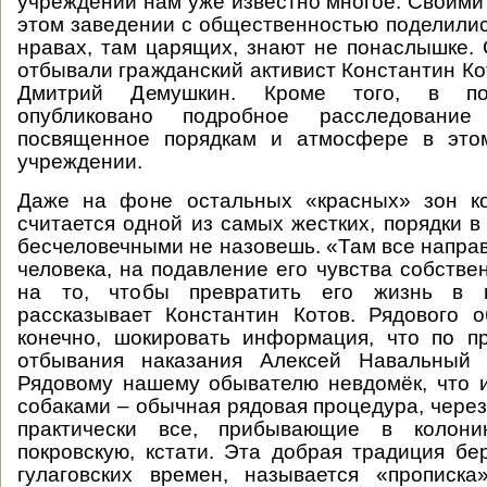
учреждении нам уже известно многое. Своими
этом заведении с общественностью поделилис
нравах, там царящих, знают не понаслышке. 
отбывали гражданский активист Константин Ко
Дмитрий Демушкин. Кроме того, в по
опубликовано подробное расследовани
посвященное порядкам и атмосфере в это
учреждении.
Даже на фоне остальных «красных» зон к
считается одной из самых жестких, порядки в
бесчеловечными не назовешь. «Там все напра
человека, на подавление его чувства собстве
на то, чтобы превратить его жизнь в 
рассказывает Константин Котов. Рядового 
конечно, шокировать информация, что по п
отбывания наказания Алексей Навальный 
Рядовому нашему обывателю невдомёк, что 
собаками – обычная рядовая процедура, через
практически все, прибывающие в колон
покровскую, кстати. Эта добрая традиция бе
гулаговских времен, называется «прописка