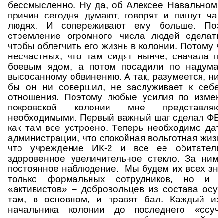
бессмысленно. Ну да, об Алексее Навальном
причин сегодня думают, говорят и пишут ч
людях. И сопереживают ему больше. По
стремление огромного числа людей сделат
чтобы облегчить его жизнь в колонии. Потому 
несчастных, что там сидят нынче, сначала 
боевым ядом, а потом посадили по надума
высосанному обвинению. А так, разумеется, ни
бы он ни совершил, не заслуживает к себе
отношения. Поэтому любые усилия по изме
покровской колонии мне представля
необходимыми. Первый важный шаг сделал Ф
как там все устроено. Теперь необходимо да
администрации, что спокойная вольготная жиз
что учреждение ИК-2 и все ее обитате
здоровенное увеличительное стекло. За ни
постоянное наблюдение. Мы будем их всех зн
только формальных сотрудников, но и
«активистов» – добровольцев из состава ос
там, в основном, и правят бал. Каждый и
начальника колонии до последнего «ссуч