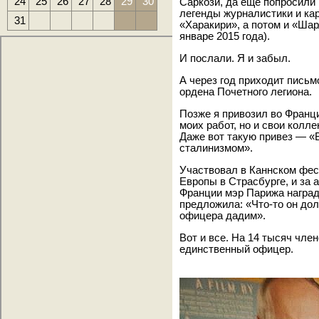
24
25
26
27
28
29
30
Саркози, да еще попросили
легенды журналистики и ка
31
«Харакири», а потом и «Шар
январе 2015 года).
И послали. Я и забыл.
А через год приходит письм
ордена Почетного легиона.
Позже я привозил во Франц
моих работ, но и свои колл
Даже вот такую привез — «
сталинизмом».
Участвовал в Каннском фес
Европы в Страсбурге, и за 
Франции мэр Парижа наград
предложила: «Что-то он дол
офицера дадим».
Вот и все. На 14 тысяч чле
единственный офицер.