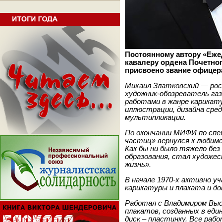
Постоянному автору «Еже
кавалеру ордена Почетно
присвоено звание офицер
Михаил Златковский — рос
художник-обозреватель га
работами в жанре карикату
иллюстрации, дизайна сре
мультипликации.
По окончании МИФИ по сп
частиц» вернулся к любим
Как бы ни было тяжело бе
образования, стал художе
жизнь».
В начале 1970-х активно у
карикатуры и плаката и д
Работал с Владимиром Выс
плакатов, созданных в ед
диск – пластинку. Все раб