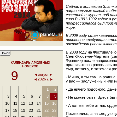
Сейчас в коллекции Златко
национальных наград в обл
газетной и журнальной ил
кино В 1991-1992 годах в 
профессионалов был призн
мире.
В 2009 году стал кавалеро
присвоена следующая степ
награждения рассказывает
В 2008 году на Фестивале 
Сент-Жюст-ле-Мартель (са
Франции) после напряженно
КАЛЕНДАРЬ АРХИВНЫХ
организаторов расселась по
НОМЕРОВ
сыр, ветчину, и затеялся ра
9
август
- Миша, а ты там на родине 
2026 г.
у вас — заслуженный или н
1
2
- Да ничего подобного, даже
3
4
5
6
7
8
9
- Не может быть. Здесь бы 
10
11
12
13
14
15
16
- А вот мы тебе от нас орде
17
18
19
20
21
22
23
Посмеялись, а на следующи