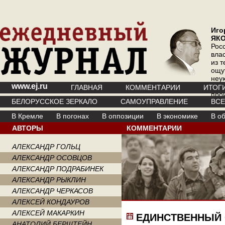
Иго
ЯК
Рос
вла
из т
ощу
неу
www.ej.ru
где 
ГЛАВНАЯ
КОММЕНТАРИИ
ИТОГ
про
БЕЛОРУССКОЕ ЗЕРКАЛО
САМОУПРАВЛЕНИЕ
ВС
инт
В Кремле
В погонах
В оппозиции
В экономике
В о
АВТОРЫ
КОММЕНТАРИИ
АЛЕКСАНДР ГОЛЬЦ
АЛЕКСАНДР ОСОВЦОВ
АЛЕКСАНДР ПОДРАБИНЕК
АЛЕКСАНДР РЫКЛИН
АЛЕКСАНДР ЧЕРКАСОВ
АЛЕКСЕЙ КОНДАУРОВ
АЛЕКСЕЙ МАКАРКИН
ЕДИНСТВЕННЫЙ 
АНАТОЛИЙ БЕРШТЕЙН