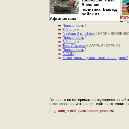
1986–1988 годы.
Внешняя
политика. Вывод
войск из
Мат
Афганистана
Ра
Прямая речь
//
В блогах
//
Гляйвиц-2 от Шойгу
// ИГОРЬ ЯКОВЕНК
Прямая речь
//
В блогах
//
Тень Сталина
// ИГОРЬ ЯКОВЕНКО
Прямая речь
//
В СМИ
//
Какое, милые, у нас столетье на дворе?
Все права на материалы, находящиеся на сайте 
использовании материалов сайта и сателлитных 
редакция
,
e-mail
,
размещение рекламы
.