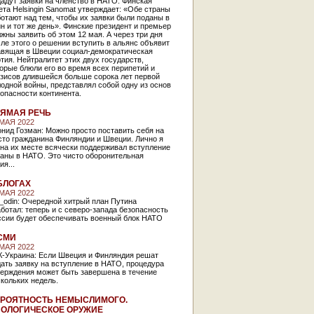
адут заявки на членство в НАТО. Финская
ета Helsingin Sanomat утверждает: «Обе страны
отают над тем, чтобы их заявки были поданы в
н и тот же день». Финские президент и премьер
жны заявить об этом 12 мая. А через три дня
ле этого о решении вступить в альянс объявит
авящая в Швеции социал-демократическая
тия. Нейтралитет этих двух государств,
орые блюли его во время всех перипетий и
изисов длившейся больше сорока лет первой
одной войны, представлял собой одну из основ
опасности континента.
ЯМАЯ РЕЧЬ
 МАЯ 2022
нид Гозман: Можно просто поставить себя на
сто гражданина Финляндии и Швеции. Лично я
на их месте всячески поддерживал вступление
раны в НАТО. Это чисто оборонительная
ия...
БЛОГАХ
 МАЯ 2022
_odin: Очередной хитрый план Путина
ботал: теперь и с северо-запада безопасность
ссии будет обеспечивать военный блок НАТО
СМИ
 МАЯ 2022
К-Украина: Если Швеция и Финляндия решат
ать заявку на вступление в НАТО, процедура
верждения может быть завершена в течение
скольких недель.
РОЯТНОСТЬ НЕМЫСЛИМОГО.
ОЛОГИЧЕСКОЕ ОРУЖИЕ