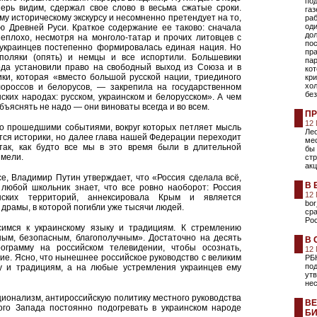
под
ерь видим, сдержал свое слово в весьма сжатые сроки.
газ
 историческому экскурсу и несомненно претендует на то,
раб
оди
ю Древней Руси. Краткое содержание ее таково: сначала
дол
еплохо, несмотря на монголо-татар и прочих литовцев с
пос
и украинцев постепенно формировалась единая нация. Но
пр
поляки (опять) и немцы и все испортили. Большевики
пар
года установили право на свободный выход из Союза и в
кот
ки, которая «вместо большой русской нации, триединого
кр
хол
лороссов и белорусов, — закрепила на государственном
без
ких народах: русском, украинском и белорусском». А чем
ъяснять не надо — они виноваты всегда и во всем.
ПР
12
но прошедшими событиями, вокруг которых петляет мысль
Лео
ся историки, но далее глава нашей Федерации переходит
ме
ак, как будто все мы в это время были в длительной
бы 
имели.
ст
акц
се, Владимир Путин утверждает, что «Россия сделала всё,
В 
 любой школьник знает, что все ровно наоборот: Россия
12
нских территорий, аннексировала Крым и является
bor
рамы, в которой погибли уже тысячи людей.
сра
Ро
имся к украинскому языку и традициям. К стремлению
ным, безопасным, благополучным». Достаточно на десять
В 
ограмму на российском телевидении, чтобы осознать,
12
ие. Ясно, что нынешнее российское руководство с великим
РБ
под
ку и традициям, а на любые устремления украинцев ему
ут
не
ационализм, антироссийскую политику местного руководства
ВЕ
ого Запада постоянно подогревать в украинском народе
БИ