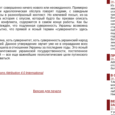
28
Из
ет совершенно ничего нового или неожиданного. Примерно
име
 идеологическая обслуга говорят годами, с завидным
отл
сы в разнообразный контекст. Но ключевой посыл, из-за
тре
Бо
та история с опусом, который будто бы призван описать
соп
о конфликта, содержится в самом конце работы. Как бы
на
беждён, что подлинная суверенность Украины возможна
ста
ытно, что прямой и ясный термин «суверенитет» здесь
поб
еще
год
бо
ина, хоть суверенитет, хоть суверенность украинский народ
зе
ей. Данное утверждение звучит уже не в оправдание всех
пы
ршила в отношении Украины за последние годы. Это ясный
сп
ичтожение украинской государственности, постепенное
й — все еще важнейшие геополитические цели путинского
ПР
ваться.
28
Абб
от
бол
s Attribution 4.0 International
В 
28
ТА
мо
ист
Версия для печати
лаб
Ни
ВЕ
ЗА
21
У 