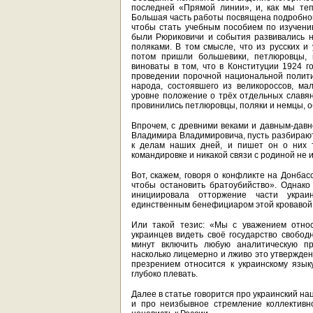
последней «Прямой линии», и, как мы теп
Большая часть работы посвящена подробному
чтобы стать учебным пособием по изучени
были Рюриковичи и события развивались н
поляками. В том смысле, что из русских 
потом пришли большевики, петлюровцы, 
виноваты в том, что в Конституции 1924 
проведении порочной национальной полити
народа, состоявшего из великороссов, ма
уровне положение о трёх отдельных славянс
провинились петлюровцы, поляки и немцы, об
Впрочем, с древними веками и давным-дав
Владимира Владимировича, пусть разбирают
к делам наших дней, и пишет он о них т
командировке и никакой связи с родиной не 
Вот, скажем, говоря о конфликте на Донбас
чтобы остановить братоубийство». Однако
инициировала отторжение части украи
единственным бенефициаром этой кровавой д
Или такой тезис: «Мы с уважением относ
украинцев видеть своё государство свобод
минут включить любую аналитическую пр
насколько лицемерно и лживо это утвержден
презрением относится к украинскому язы
глубоко плевать.
Далее в статье говорится про украинский н
и про неизбывное стремление коллективн