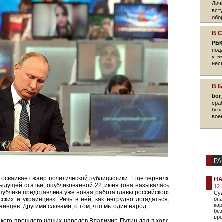
Лич
вст
обо
В 
РБК
под
утв
нес
В 
bor
сра
без
вое
РА
осваивает жанр политической публицистики. Еще чернила
НА
дыдущей статьи, опубликованной 22 июня (она называлась
12 
публике представлена уже новая работа главы российского
Суд
ских и украинцев». Речь в ней, как нетрудно догадаться,
опа
ка
аинцев. Другими словами, о том, что мы один народ.
без
вр
кого прошлого наших народов Владимир Путин дал в ходе