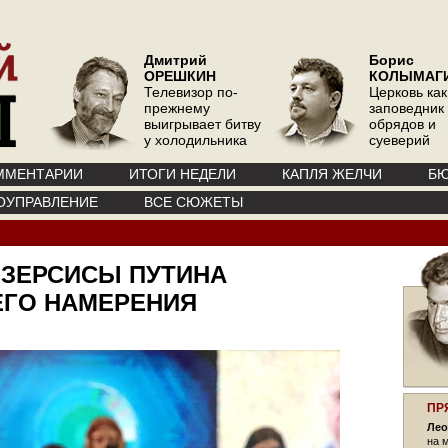
Дмитрий
Борис
ОРЕШКИН
КОЛЫМАГ
Телевизор по-
Церковь как
прежнему
заповедник
выигрывает битву
обрядов и
у холодильника
суеверий
ММЕНТАРИИ
ИТОГИ НЕДЕЛИ
КАПЛЯ ЖЕЛЧИ
БЮ
ОУПРАВЛЕНИЕ
ВСЕ СЮЖЕТЫ
КЗЕРСИСЫ ПУТИНА
ЕГО НАМЕРЕНИЯ
ПР
Лео
на 