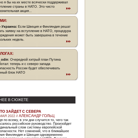
но я бы на их месте всячески поддерживал
упление страны в НАТО. Это чисто
ронительная акция...
СМИ:
-Украина:
Если Швеция и Финляндия решат
ать заявку на вступление в НАТО, процедура
ерждения может быть завершена в течение
кольких недель.
БЛОГАХ:
_odin
: Очередной хитрый план Путина
ботал: теперь и с северо-запада
опасность России будет обеспечивать
нный блок НАТО
НЕЕ В СЮЖЕТЕ
ТО ЗАЙДЕТ С СЕВЕРА
АЛЕКСАНДР ГОЛЬЦ
МАЯ 2022 //
я по всему, в эти дни случится то, чего так
салось российское руководство. Произойдет
рдинальный слом системы европейской
опасности. Нет сомнений, что в ближайшее
емя Финляндия и Швеция одновременно