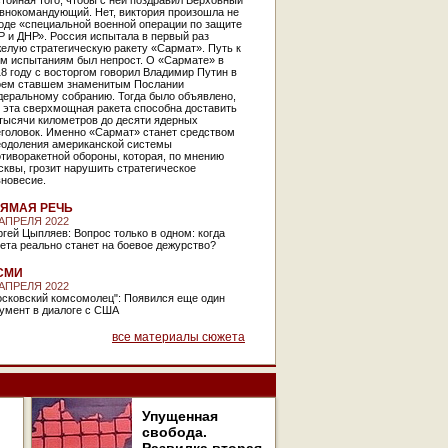
тойная того, чтобы с ней поздравил Верховный
авнокомандующий. Нет, виктория произошла не
оде «специальной военной операции по защите
 и ДНР». Россия испытала в первый раз
елую стратегическую ракету «Сармат». Путь к
им испытаниям был непрост. О «Сармате» в
8 году с восторгом говорил Владимир Путин в
оем ставшем знаменитым Послании
деральному собранию. Тогда было объявлено,
 эта сверхмощная ракета способна доставить
тысячи километров до десяти ядерных
еголовок. Именно «Сармат» станет средством
еодоления американской системы
тиворакетной обороны, которая, по мнению
квы, грозит нарушить стратегическое
вновесие.
ЯМАЯ РЕЧЬ
 АПРЕЛЯ 2022
гей Цыпляев: Вопрос только в одном: когда
ета реально станет на боевое дежурство?
СМИ
 АПРЕЛЯ 2022
осковский комсомолец": Появился еще один
умент в диалоге с США
все материалы сюжета
Упущенная
свобода.