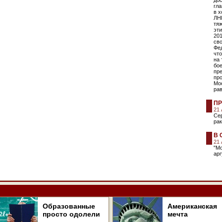
дос
гл
в х
ЛНР
тяж
эт
201
св
Фе
что
на 
бо
пр
про
Мос
ра
ПР
21
Сер
рак
В 
21
"М
арг
Образованные
Американская
просто одолели
мечта