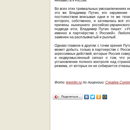
ненависть к России.
Во всех этих тривиальных умозаключениях н
это же Владимир Путин, его окружение и
постоянством вписывая одни и те же тези
которого, собственно, и затевалась вся э
причины нынешнего российско-украинског
подводя итог, Владимир Путин пишет: «У
именно в партнёрстве с Россией». Любоп
заменен на расплывчатый и рыхлый.
Однако главное в другом: с точки зрения Пут
может добыть только в партнерстве с Росси
агрессивных действий, которые Россия сове
и недвусмысленный сигнал о том, что ун
установление полного контроля над страно
режима, от которых он не собирается отказы
Фото:
kremlin.ru
по лицензии:
Creative Common
Поделиться…