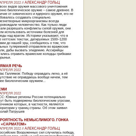
АЛЕКСАНДР ГОЛЬЦ
 АПРЕЛЯ 2022 //
 всех видов оружия массового уничтожения
нно биологическое оружие – самое древнее. В
ичие от химического и ядерного оружия, его не
бовалось создавать специально.
лезнетворные микроорганизмы всегда
ровождали человечество. Как только люди
чали разрешать конфликты силой оружия, они
ли использовать источники болезней для
еды над врагом. Историки указывают, что в
 хеттских текстах, датируемых 1500–1200
ами до нашей эры, сообщалось о том, что
льных туляремией отправляли во вражеские
мли, дабы вызвать эпидемию. Ассирийцы
тались отравить вражеские колодцы грибками
орыньи.
ЯМАЯ РЕЧЬ
 АПРЕЛЯ 2022
ас Галлямов: Победу оправдать легко, а её
сутствие не оправдаешь вообще ничем, тем
ее биологическим оружием...
СМИ
 АПРЕЛЯ 2022
СС: Южные регионы России потенциально
гут быть подвержены биологическим угрозам,
очником которых, в частности, являются
оратории у границ страны. Об этом заявил
колай Патрушев
РОЯТНОСТЬ НЕМЫСЛИМОГО. ГОНКА
 «САРМАТОМ»
АЛЕКСАНДР ГОЛЬЦ
 АПРЕЛЯ 2022 //
российских Вооруженных сил случилась победа,