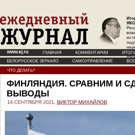
Иго
ЯК
Рос
вла
из т
ощу
неу
www.ej.ru
где 
ГЛАВНАЯ
КОММЕНТАРИИ
ИТОГ
про
БЕЛОРУССКОЕ ЗЕРКАЛО
САМОУПРАВЛЕНИЕ
ВС
инт
ЧТО ДЕЛАТЬ?
ФИНЛЯНДИЯ. СРАВНИМ И С
ВЫВОДЫ
14 СЕНТЯБРЯ 2021,
ВИКТОР МИХАЙЛОВ