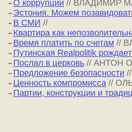
О коррупции
// ВЛАДИМИР 
Эстония. Можем позавидоват
В СМИ
//
Квартира как непозволитель
Время платить по счетам
// 
Путинская Realpolitik рождае
Послал в церковь
// АНТОН 
Предложение безопасности
/
Ценность компромисса
// О
Партии, конструкции и тради