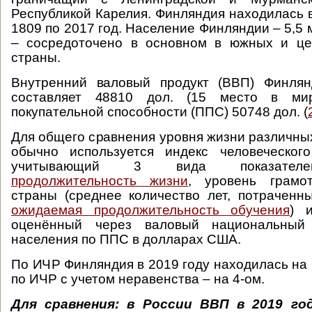
Республикой Карелия. Финляндия находилась в
1809 по 2017 год. Население Финляндии – 5,5
– сосредоточено в основном в южных и це
страны.
Внутренний валовый продукт (ВВП) Финля
составляет 48810 дол. (15 место в мир
покупательной способности (ППС) 50748 дол. (
Для общего сравнения уровня жизни различных
обычно используется индекс человеческого
учитывающий 3 вида показател
продолжительность жизни
, уровень грамо
страны (среднее количество лет, потраченн
ожидаемая продолжительность обучения
) 
оценённый через валовый национальны
населения по ППС в долларах США.
По ИЧР Финляндия в 2019 году находилась на 
по ИЧР с учетом неравенства – на 4-ом.
Для сравнения: в России ВВП в 2019 го