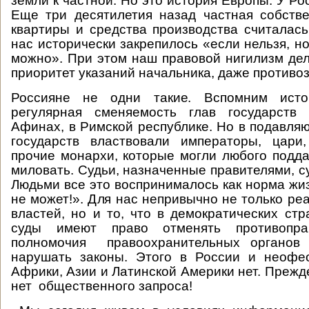
земли к частной. Но это история Европы. У Ро
Еще три десятилетия назад частная собств
квартиры и средства производства считалас
нас исторически закрепилось «если нельзя, но
можно». При этом наш правовой нигилизм де
приоритет указаний начальника, даже противо
Россияне не одни такие. Вспомним истор
регулярная сменяемость глав государств
Афинах, в Римской республике. Но в подавл
государств властвовали императоры, цари
прочие монархи, которые могли любого подда
миловать. Судьи, назначенные правителями, су
Людьми все это воспринималось как норма жиз
не может!». Для нас непривычно не только ре
властей, но и то, что в демократических ст
суды имеют право отменять противопр
полномочия правоохранительных органов 
нарушать законы. Этого в России и неофе
Африки, Азии и Латинской Америки нет. Прежде
нет общественного запроса!