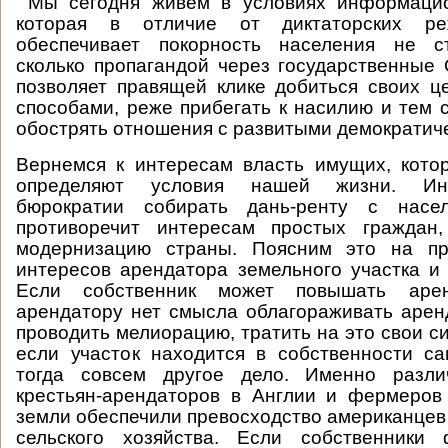
Мы сегодня живем в условиях информацио
которая в отличие от диктаторских р
обеспечивает покорность населения не с
сколько пропагандой через государственные
позволяет правящей клике добиться своих 
способами, реже прибегать к насилию и тем
обострять отношения с развитыми демократич
Вернемся к интересам власть имущих, кото
определяют условия нашей жизни. Ин
бюрократии собирать дань-ренту с насе
противоречит интересам простых граждан
модернизацию страны. Поясним это на пр
интересов арендатора земельного участка и 
Если собственник может повышать аре
арендатору нет смысла облагораживать арен
проводить мелиорацию, тратить на это свои с
если участок находится в собственности са
тогда совсем другое дело. Именно разли
крестьян-арендаторов в Англии и фермеров
земли обеспечили превосходство американцев 
сельского хозяйства. Если собственники 