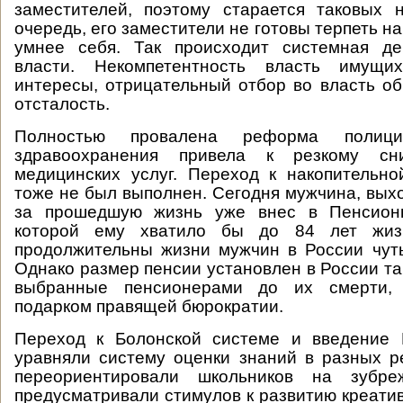
заместителей, поэтому старается таковых 
очередь, его заместители не готовы терпеть н
умнее себя. Так происходит системная де
власти. Некомпетентность власть имущи
интересы, отрицательный отбор во власть о
отсталость.
Полностью провалена реформа полиц
здравоохранения привела к резкому сн
медицинских услуг. Переход к накопительн
тоже не был выполнен. Сегодня мужчина, вых
за прошедшую жизнь уже внес в Пенсион
которой ему хватило бы до 84 лет жиз
продолжительны жизни мужчин в России чуть
Однако размер пенсии установлен в России так
выбранные пенсионерами до их смерти,
подарком правящей бюрократии.
Переход к Болонской системе и введение
уравняли систему оценки знаний в разных р
переориентировали школьников на зубре
предусматривали стимулов к развитию креати