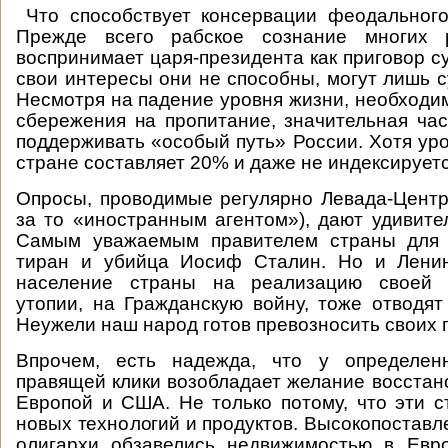
Что способствует консервации феодального
Прежде всего рабское сознание многих р
воспринимает царя-президента как приговор с
свои интересы они не способны, могут лишь с
Несмотря на падение уровня жизни, необходим
сбережения на пропитание, значительная час
поддерживать «особый путь» России. Хотя ур
стране составляет 20% и даже не индексирует
Опросы, проводимые регулярно Левада-Цент
за то «иностранным агентом»), дают удивите
Самым уважаемым правителем страны для 
тиран и убийца Иосиф Сталин. Но и Ленин
население страны на реализацию своей к
утопии, на Гражданскую войну, тоже отводят
Неужели наш народ готов превозносить своих 
Впрочем, есть надежда, что у определен
правящей клики возобладает желание восстан
Европой и США. Не только потому, что эти 
новых технологий и продуктов. Высокопоставл
олигархи обзавелись недвижимостью в Евро