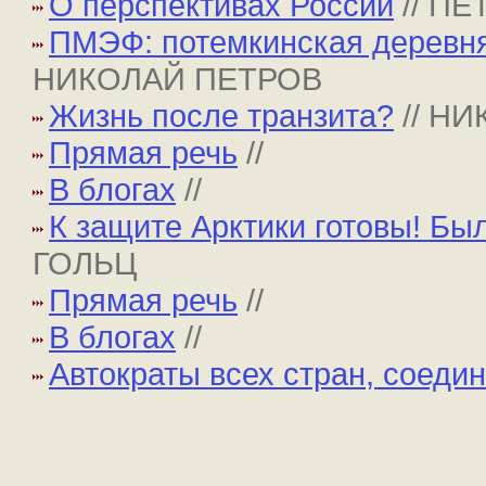
О перспективах России
// П
ПМЭФ: потемкинская деревня,
НИКОЛАЙ ПЕТРОВ
Жизнь после транзита?
// Н
Прямая речь
//
В блогах
//
К защите Арктики готовы! Бы
ГОЛЬЦ
Прямая речь
//
В блогах
//
Автократы всех стран, соедин