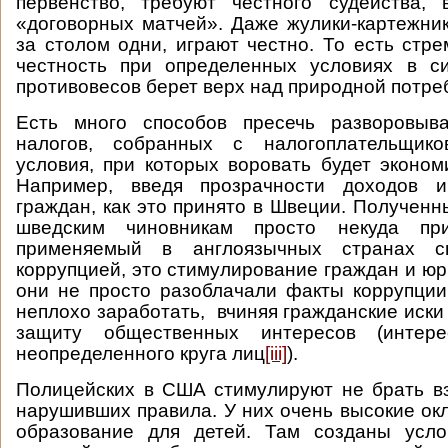
первенство, требуют честного судейства, 
«договорных матчей». Даже жулики-картежник
за столом одни, играют честно. То есть стр
честность при определенных условиях в с
противовесов берет верх над природной потре
Есть много способов пресечь разворовыв
налогов, собранных с налогоплательщико
условия, при которых воровать будет эконом
Например, введя прозрачности доходов и
граждан, как это принято в Швеции. Полученн
шведским чиновникам просто некуда прис
применяемый в англоязычных странах 
коррупцией, это стимулирование граждан и юр
они не просто разоблачали факты коррупции
неплохо заработать, вчиняя гражданские иски
защиту общественных интересов (интер
неопределенного круга лиц
[iii]
).
Полицейских в США стимулируют не брать вз
нарушивших правила. У них очень высокие ок
образование для детей. Там созданы усло