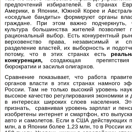
предпочтений избирателей. В странах Ев
Америки, в Японии, Южной Корее и Австрал
«оседлые бандиты» формируют органы влас
граждане. При этом важно подчеркнуть, 
культура большинства жителей позволяет 
рациональный выбор. Есть конкурентный рын
верховенство права, независимый и сп
разделение властей, их выборность и подотче
потому, что в этих странах есть
реальн
конкуренция,
создающая препятствия 
бюрократии и засилья олигархов.
Сравнение показывает, что работа правит
органов власти в этих странах намного эф
России. Там не только высокий уровень наук
высокое качество регулирования экономики и 
в интересах широких слоев населения. Э
признать, сравнивая уровень зарплат и пенси
изобретены интернет и смартфон, кто выпуск
авто и самолетов. Если в США действующих п
млн, а в Японии более 1,23 млн, то в России их