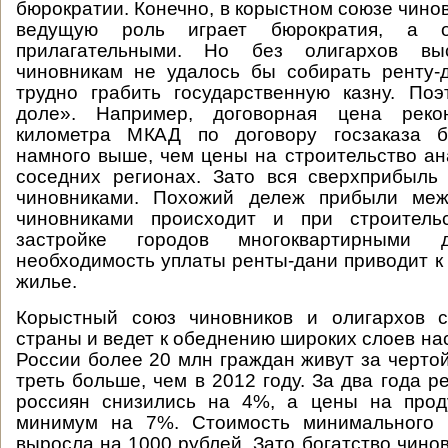
бюрократии. Конечно, в корыстном союзе чино
ведущую роль играет бюрократия, а о
прилагательными. Но без олигархов выс
чиновникам не удалось бы собирать ренту-
трудно грабить государственную казну. По
доле». Например, договорная цена рекон
километра МКАД по договору госзаказа б
намного выше, чем цены на строительство ан
соседних регионах. Зато вся сверхприбыль
чиновниками. Похожий дележ прибыли меж
чиновниками происходит и при строитель
застройке городов многоквартирными 
необходимость уплаты ренты-дани приводит к
жилье.
Корыстный союз чиновников и олигархов с
страны и ведет к обеднению широких слоев на
России более 20 млн граждан живут за чертой
треть больше, чем в 2012 году. За два года 
россиян снизились на 4%, а цены на прод
минимум на 7%. Стоимость минимального 
выросла на 1000 рублей. Зато богатство чино