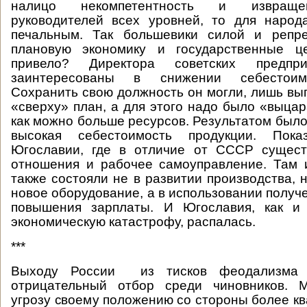
налицо некомпетентность и извраще
руководителей всех уровней, то для народ
печальным. Так большевики силой и репр
плановую экономику и государственные ц
привело? Директора советских предп
заинтересованы в снижении себестоим
Сохранить свою должность он могли, лишь в
«сверху» план, а для этого надо было «выцар
как можно больше ресурсов. Результатом было
высокая себестоимость продукции. Пок
Югославии, где в отличие от СССР сущес
отношения и рабочее самоуправление. Там 
также состояли не в развитии производства, 
новое оборудование, а в использовании получ
повышения зарплаты. И Югославия, как и
экономическую катастрофу, распалась.
***
Выходу России из тисков феодализма 
отрицательный отбор среди чиновников. 
угрозу своему положению со стороны более 