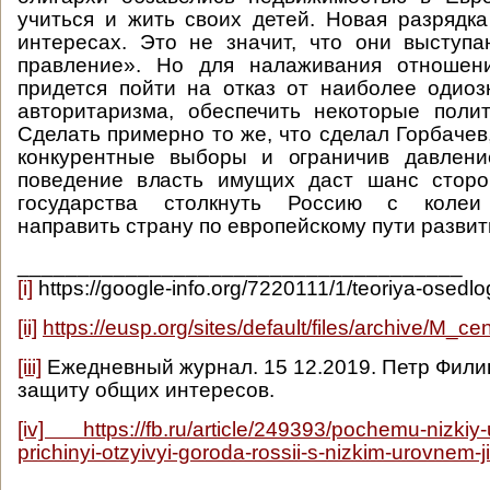
учиться и жить своих детей. Новая разрядк
интересах. Это не значит, что они выступ
правление». Но для налаживания отношен
придется пойти на отказ от наиболее одио
авторитаризма, обеспечить некоторые поли
Сделать примерно то же, что сделал Горбачев
конкурентные выборы и ограничив давлени
поведение власть имущих даст шанс сторо
государства столкнуть Россию с колеи
направить страну по европейскому пути разви
_____________________________________
[i]
https://google-info.org/7220111/1/teoriya-osedlo
[ii]
https://eusp.org/sites/default/files/archive/M_c
[iii]
Ежедневный журнал. 15 12.2019. Петр Филип
защиту общих интересов.
[iv]
https://fb.ru/article/249393/pochemu-nizkiy-u
prichinyi-otzyivyi-goroda-rossii-s-nizkim-urovnem-j