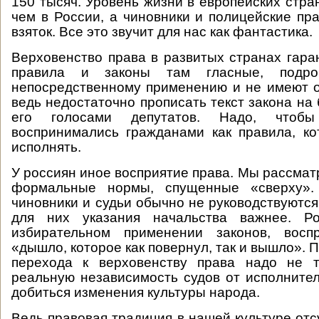
150 тысяч. Уровень жизни в европейских стра
чем в России, а чиновники и полицейские пра
взяток. Все это звучит для нас как фантастика.
Верховенство права в развитых странах гаран
правила и законы там гласные, подро
непосредственному применению и не имеют 
ведь недостаточно прописать текст закона на
его голосами депутатов. Надо, чтоб
воспринимались гражданами как правила, к
исполнять.
У россиян иное восприятие права. Мы рассмат
формальные нормы, спущенные «сверху»
чиновники и судьи обычно не руководствуются
для них указания начальства важнее. Ро
избирательном применении законов, восп
«дышло, которое как повернул, так и вышло». П
перехода к верховенству права надо не т
реальную независимость судов от исполнител
добиться изменения культуры народа.
Ведь правовая традиция в нашей культуре отс