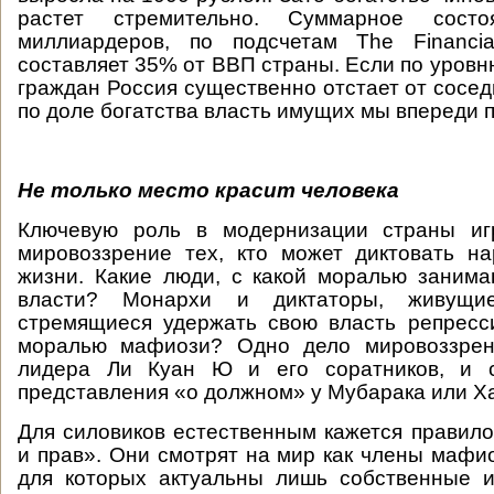
растет стремительно. Суммарное состо
миллиардеров, по подсчетам The Financia
составляет 35% от ВВП страны. Если по уровн
граждан Россия существенно отстает от сосед
по доле богатства власть имущих мы впереди 
Не только место красит человека
Ключевую роль в модернизации страны иг
мировоззрение тех, кто может диктовать н
жизни. Какие люди, с какой моралью заним
власти? Монархи и диктаторы, живущ
стремящиеся удержать свою власть репресс
моралью мафиози? Одно дело мировоззрен
лидера Ли Куан Ю и его соратников, и 
представления «о должном» у Мубарака или Х
Для силовиков естественным кажется правило 
и прав». Они смотрят на мир как члены мафио
для которых актуальны лишь собственные и