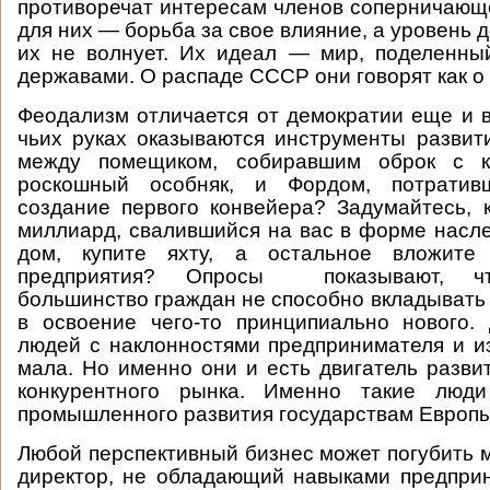
противоречат интересам членов соперничающ
для них — борьба за свое влияние, а уровень 
их не волнует. Их идеал — мир, поделенны
державами. О распаде СССР они говорят как о
Феодализм отличается от демократии еще и в
чьих руках оказываются инструменты развит
между помещиком, собиравшим оброк с к
роскошный особняк, и Фордом, потрати
создание первого конвейера? Задумайтесь, 
миллиард, свалившийся на вас в форме насл
дом, купите яхту, а остальное вложите
предприятия? Опросы показывают, ч
большинство граждан не способно вкладывать
в освоение чего-то принципиально нового.
людей с наклонностями предпринимателя и и
мала. Но именно они и есть двигатель разви
конкурентного рынка. Именно такие лю
промышленного развития государствам Европы
Любой перспективный бизнес может погубить
директор, не обладающий навыками предпри