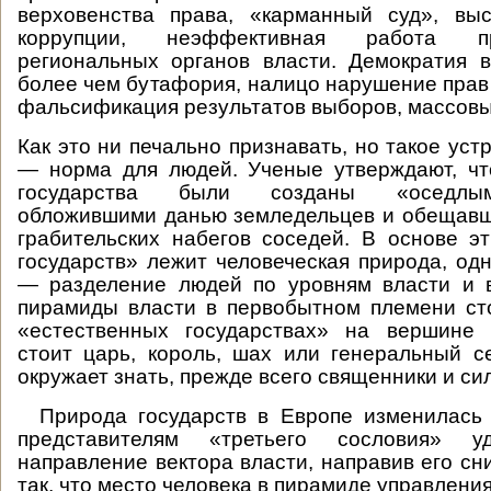
верховенства права, «карманный суд», вы
коррупции, неэффективная работа п
региональных органов власти. Демократия 
более чем бутафория, налицо нарушение прав 
фальсификация результатов выборов, массовы
Как это ни печально признавать, но такое ус
— норма для людей. Ученые утверждают, чт
государства были созданы «оседлым
обложившими данью земледельцев и обещавш
грабительских набегов соседей. В основе э
государств» лежит человеческая природа, одн
— разделение людей по уровням власти и в
пирамиды власти в первобытном племени ст
«естественных государствах» на вершине
стоит царь, король, шах или генеральный се
окружает знать, прежде всего священники и си
Природа государств в Европе изменилась л
представителям «третьего сословия» у
направление вектора власти, направив его сн
так, что место человека в пирамиде управления