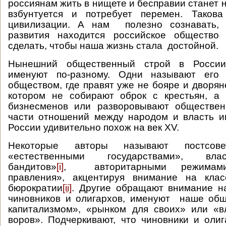
россиянам жить в нищете и бесправии станет 
взбунтуется и потребует перемен. Такова
цивилизации. А нам полезно сознавать, 
развития находится российское общество
сделать, чтобы наша жизнь стала достойной.
Нынешний общественный строй в Росси
именуют по-разному. Одни называют его 
обществом, где правят уже не бояре и дворян
котором не собирают оброк с крестьян, а
бизнесменов или разворовывают обществен
части отношений между народом и власть и
России удивительно похож на век XV.
Некоторые авторы называют постсове
«естественными государствами», вл
бандитов»
[i]
, авторитарными режимами
правления», акцентируя внимание на кла
бюрократии
[ii]
. Другие обращают внимание н
чиновников и олигархов, именуют наше общ
капитализмом», «рынком для своих» или «в
воров». Подчеркивают, что чиновники и оли