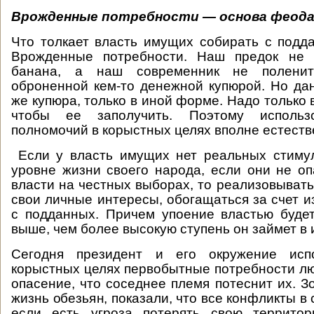
Врожденные потребности — основа феод
Что толкает власть имущих собирать с подд
Врожденные потребности. Наш предок не
банана, а наш современник не поленит
оброненной кем-то денежной купюрой. Но да
же купюра, только в иной форме. Надо только 
чтобы ее заполучить. Поэтому использ
полномочий в корыстных целях вполне естеств
Если у власть имущих нет реальных стимул
уровне жизни своего народа, если они не о
власти на честных выборах, то реализовывать
свои личные интересы, обогащаться за счет и
с подданных. Причем упоение властью буде
выше, чем более высокую ступень он займет в
Сегодня президент и его окружение исп
корыстных целях первобытные потребности лю
опасение, что соседнее племя потеснит их. З
жизнь обезьян, показали, что все конфликты в с
если есть угроза потерять свою террито