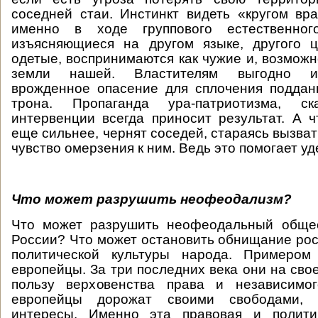
соседней стаи. Инстинкт видеть «кругом вр
именно в ходе группового естественног
изъясняющиеся на другом языке, другого ц
одетые, воспринимаются как чужие и, возможн
земли нашей. Властителям выгодно ис
врожденное опасение для сплочения поддан
трона. Пропаганда ура-патриотизма, с
интервенции всегда приносит результат. А
еще сильнее, чернят соседей, стараясь вызва
чувство омерзения к ним. Ведь это помогает уд
Что может разрушить неофеодализм?
Что может разрушить неофеодальный обще
России? Что может остановить обнищание рос
политической культуры народа. Примером
европейцы. За три последних века они на сво
пользу верховенства права и независимо
европейцы дорожат своими свободами, 
интересы. Именно эта правовая и полити