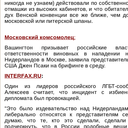
никогда не узнаем) действовали по собственн
отмашки из высоких кабинетов, и что обитате
дух Венской конвенции все же ближе, чем 
московской или питерской шпаны.
Московский комсомолец
:
Вашингтон призывает российские вла
ответственности виновных в нападении 
Нидерландов в Москве, заявила представител
США Джен Псаки на брифинге в среду.
INTERFAX.RU
:
Один из лидеров российского ЛГБТ-соо
Алексеев считает, что инцидент с избиен
дипломата был провокацией.
"Это было издевательство над Нидерландам
либерально относятся к представителям се
думаю, что те, кто это сделали, сделали
подчеркнуть, что в России подобные вещи