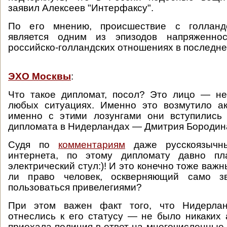
заявил Алексеев "Интерфаксу".
По его мнению, происшествие с голланд
является одним из эпизодов напряженнос
российско-голландских отношениях в последне
ЭХО Москвы
:
Что такое дипломат, посол? Это лицо — не
любых ситуациях. Именно это возмутило а
именно с этими лозунгами они вступились
дипломата в Нидерландах — Дмитрия Бородин
Судя по
комментариям
даже русскоязычны
интернета, по этому дипломату давно пл
электрический стул:)! И это конечно тоже важ
ли право человек, оскверняющий само зв
пользоваться привелегиями?
При этом важен факт того, что Нидерла
отнеслись к его статусу — не было никаких 
приехала полиция в ответ на многочисленные