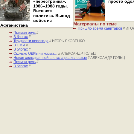
«перестройка».
просто одо
1986–1988 годы.
Внешняя
политика. Вывод
войск из
Материалы по теме
Афганистана
Пришло время санитаров
// ИГ
Прямая речь
//
В блогах
//
Трудности перевода
// ИГОРЬ ЯКОВЕНКО
В СМИ
//
В блогах
//
Сколько ОДКБ ни корми…
// АЛЕКСАНДР ГОЛЬЦ
Новая холодная война стала реальностью
// АЛЕКСАНДР ГОЛЬЦ
Прямая речь
//
В блогах
//