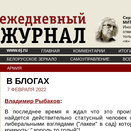
Сер
МИ
Ино
отв
тол
«я»
www.ej.ru
ГЛАВНАЯ
КОММЕНТАРИИ
ИТОГ
БЕЛОРУССКОЕ ЗЕРКАЛО
САМОУПРАВЛЕНИЕ
ВС
АРМИЯ
В БЛОГАХ
7 ФЕВРАЛЯ 2022
Владимир Рыбаков
:
В последнее время я ждал что это произ
найдется действительно статусный человек
либеральными взглядами ("лакеи" в сад) кото
крикнуть: " король то голый"!