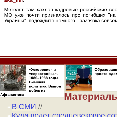
aka_fitil
:
Метелят там хахлов кадровые российские вое
МО уже почти призналось про погибших "на
Украины". подождите немного - развязка совсем
«Ускорение» и
Образован
«перестройка».
просто одо
1986–1988 годы.
Внешняя
политика. Вывод
войск из
Материалы
Афганистана
В СМИ
//
Куда ведет средневековое со