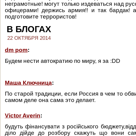
неграмотные! могут только издеваться над ру
офицерами! держись армия!! и так бардак! 
подготовите террористов!
В БЛОГАХ
22 ОКТЯБРЯ 2014
dm pom
:
Будем нести автократию по миру, я за :DD
Маша Ключница
:
По старой традиции, если Россия в чем то обви
самом деле она сама это делает.
Victor Averin
:
будуть фінансувати з російського бюджету,відд
діло дійде до розбору скажуть що вони са