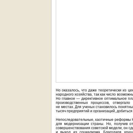
Но оказалось, что даже теоретически из ц
народного хозяйства, так как число возможн
Но главное — директивное оптимальное пл
производственных процессов, отвергало
не местах. Для ученых становилось понятны
тысяч предприятий и организаций, добиться
Непоследовательные, хаотичные реформы Н.
для модернизации страны. Но, получив о
совершенствования советской модели, он сд
и выход из социализма. Благодаря хруще