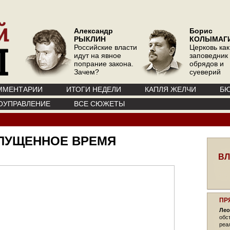
Александр
Борис
РЫКЛИН
КОЛЫМАГ
Российские власти
Церковь как
идут на явное
заповедник
попрание закона.
обрядов и
Зачем?
суеверий
ММЕНТАРИИ
ИТОГИ НЕДЕЛИ
КАПЛЯ ЖЕЛЧИ
БЮ
ОУПРАВЛЕНИЕ
ВСЕ СЮЖЕТЫ
 УПУЩЕННОЕ ВРЕМЯ
ВЛ
ПР
Лео
обс
реа