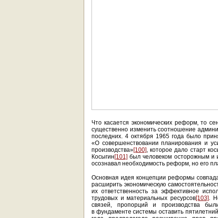
Что касается экономических реформ, то се
существенно изменить соотношение админис
последних. 4 октября 1965 года было пр
«О совершенствовании планирования и ус
производства»
[100]
, которое дало старт ко
Косыгин
[101]
был человеком осторожным и 
осознавал необходимость реформ, но его п
Основная идея концепции реформы совпада
расширить экономическую самостоятельно
их ответственность за эффективное испо
трудовых и материальных ресурсов
[103]
. 
связей, пропорций и производства бы
в фундаменте системы оставить пятилетний