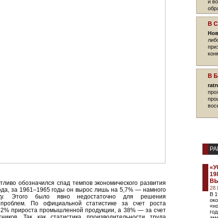
и в
обр
В 
Нов
либ
при
кон
В 
rat
про
про
вос
РА
«У
19
ВЫ
етливо обозначился спад темпов экономического развития
28
да, за 1961–1965 годы он вырос лишь на 5,7% — намного
В 
ку. Этого было явно недостаточно для решения
ок
 проблем. По официальной статистике за счет роста
«но
62% прироста промышленной продукции, а 38% — за счет
год
ников. Так как статистика производительности труда
ам