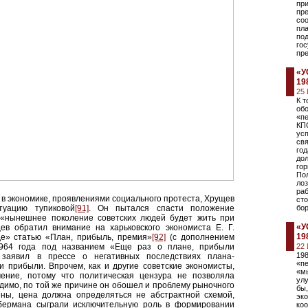
пр
пре
соо
пла
по
гос
пре
«У
19
25
К 
обо
«п
КПС
усп
свя
год
дол
гор
Пол
лоз
ра
в экономике, проявлениями социального протеста, Хрущев
сто
туацию тупиковой
[91]
. Он пытался спасти положение
бор
о «нынешнее поколение советских людей будет жить при
«У
ев обратил внимание на харьковского экономиста Е. Г.
19
де» статью «План, прибыль, премия»
[92]
(с дополнением
1964 года под названием «Еще раз о плане, прибыли
22
198
заявил в прессе о негативных последствиях плана-
«пе
 прибыли. Впрочем, как и другие советские экономисты,
«мы
ение, потому что политическая цензура не позволяла
ул
идимо, по той же причине он обошел и проблему рыночного
бы
ены, цена должна определяться не абстрактной схемой,
эк
бермана сыграли исключительную роль в формировании
коо