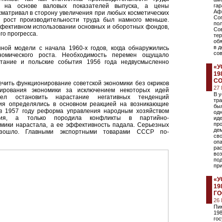
 на основе валовых показателей выпуска, а цены
гар
Аф
матривал в сторону увеличения при любых косметических
Со
й рост производительности труда был намного меньше.
пол
фективном использовании основных и оборотных фондов,
Со
го прогресса.
тер
об
в д
ной модели с начала 1960-х годов, когда обнаружились
сов
номического роста. Необходимость перемен ощущало
сстание и польские события 1956 года недвусмысленно
«У
19
СО
ечить функционирование советской экономики без окриков
27
ирования экономики за исключением некоторых идей
В у
ел остановить нарастание негативных тенденций
тра
ия определялись в основном реакцией на возникающие
был
в 1957 году реформа управления народным хозяйством
одн
ния, а только породила конфликты в партийно-
иде
пр
омики нарастала, а ее эффективность падала. Серьезных
де
изошло. Главными экспортными товарами СССР по-
сво
опа
ра
во
под
при
«У
19
ГО
26
Пи
198
го