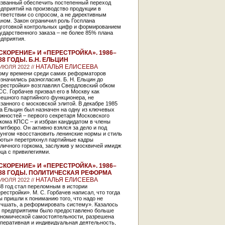
изванный обеспечить постепенный переход
дприятий на производство продукции в
тветствии со спросом, а не директивным
ном. Закон ограничил роль Госплана
дготовкой контрольных цифр и формированием
ударственного заказа – не более 85% плана
дприятия.
СКОРЕНИЕ» И «ПЕРЕСТРОЙКА». 1986–
88 ГОДЫ. Б.Н. ЕЛЬЦИН
НАТАЛЬЯ ЕЛИСЕЕВА
 ИЮЛЯ 2022 //
тому времени среди самих реформаторов
значились разногласия. Б. Н. Ельцин до
ерестройки» возглавлял Свердловский обком
С. Горбачев призвал его в Москву как
ешного партийного функционера, не
занного с московской элитой. В декабре 1985
а Ельцин был назначен на одну из ключевых
жностей – первого секретаря Московского
кома КПСС – и избран кандидатом в члены
итбюро. Он активно взялся за дело и под
унгом «восстановить ленинские нормы и стиль
боты» перетряхнул партийные кадры
личного горкома, заслужив у москвичей имидж
ца с привилегиями.
СКОРЕНИЕ» И «ПЕРЕСТРОЙКА». 1986–
88 ГОДЫ. ПОЛИТИЧЕСКАЯ РЕФОРМА
НАТАЛЬЯ ЕЛИСЕЕВА
 ИЮЛЯ 2022 //
8 год стал переломным в истории
рестройки». М. С. Горбачев написал, что тогда
 пришли к пониманию того, что надо не
учшать, а реформировать систему». Казалось
, предприятиям было предоставлено больше
ономической самостоятельности, разрешена
перативная и индивидуальная деятельность,