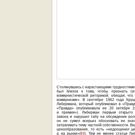
Столкнувшись с нарастающими трудностями 
был близок к тому, чтобы признать си
коммунистической риторикой, обещая, чт
коммунизме». В сентябре 1962 года Хрущ
Либермана, который опубликовал в «Прав
«Правда» опубликовала ее 20 октября 
и премии»). Либерман первым открыто 
закона и нарушил табу на обсуждение роли
он не сумел всерьез обосновать ее знач
затрагивать тему частной собственности. В
ценообразования, то есть «недооценил ц
а на рынке»
[93]
. Тем не менее статьи Ли