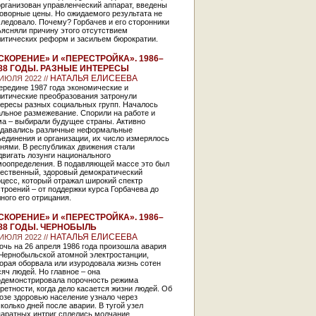
рганизован управленческий аппарат, введены
оворные цены. Но ожидаемого результата не
ледовало. Почему? Горбачев и его сторонники
ясняли причину этого отсутствием
литических реформ и засильем бюрократии.
СКОРЕНИЕ» И «ПЕРЕСТРОЙКА». 1986–
88 ГОДЫ. РАЗНЫЕ ИНТЕРЕСЫ
НАТАЛЬЯ ЕЛИСЕЕВА
 ИЮЛЯ 2022 //
ередине 1987 года экономические и
литические преобразования затронули
тересы разных социальных групп. Началось
льное размежевание. Спорили на работе и
ма – выбирали будущее страны. Активно
здавались различные неформальные
единения и организации, их число измерялось
нями. В республиках движения стали
вигать лозунги национального
моопределения. В подавляющей массе это был
тественный, здоровый демократический
цесс, который отражал широкий спектр
троений – от поддержки курса Горбачева до
ного его отрицания.
СКОРЕНИЕ» И «ПЕРЕСТРОЙКА». 1986–
88 ГОДЫ. ЧЕРНОБЫЛЬ
НАТАЛЬЯ ЕЛИСЕЕВА
 ИЮЛЯ 2022 //
очь на 26 апреля 1986 года произошла авария
 Чернобыльской атомной электростанции,
орая оборвала или изуродовала жизнь сотен
яч людей. Но главное – она
одемонстрировала порочность режима
ретности, когда дело касается жизни людей. Об
озе здоровью население узнало через
колько дней после аварии. В тугой узел
паратных интриг сплелись молчание