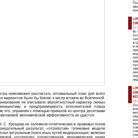
По
ава
кон
«У
19
17
М. 
ос
сис
в 
и 
пр
мод
по
ад
«ус
эф
нач
пе
не
«У
19
ентра невозможно рассчитать оптимальный план для всего
КО
ых вариантов было бы близко к числу атомов во Вселенной.
13
анирование не учитывало вероятностный характер любых
Ос
 инициативу и предприимчивость исполнителей плана
во
м, что, управляя с помощью приказов из центра десятками
вкл
 желаемой экономической эффективности не удастся.
на
ко
жал
 С. Хрущева не заложили политических и правовых основ
сов
трицательный результат, «отработав» тупиковые модели
сче
елал актуальным поиск иных путей модернизации, включая
сн
вской «оттепели» отечественная экономическая наука