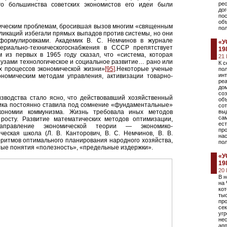
рео
о большинства советских экономистов его идеи были
дог
пос
объ
мическим проблемам, бросившая вызов многим «священным
по
бликаций избегали прямых выпадов против системы, но они
формулировками. Академик В. С. Немчинов в журнале
«У
ериально-техническогоснабжения в СССР препятствует
19
 из первых в 1965 году сказал, что «система, которая
21
т узами технологическое и социальное развитие… рано или
К с
 процессов экономической жизни»
[95]
.Некоторые ученые
по
ин
ономическим методам управления, активизации товарно-
реа
до
со
зводства стало ясно, что действовавший хозяйственный
объ
ика постоянно ставила под сомнение «фундаментальные»
сот
кономии коммунизма. Жизнь требовала иных методов
выд
са
 росту. Развитие математических методов оптимизации,
ес
равление экономической теории — экономико-
про
еская школа (Л. В. Канторович, В. С. Немчинов, В. В.
нас
оритмов оптимального планирования народного хозяйства,
пол
тые понятия «полезность», «предельные издержки».
«У
19
20
В н
на
кот
тыс
пр
сек
угр
нес
ап