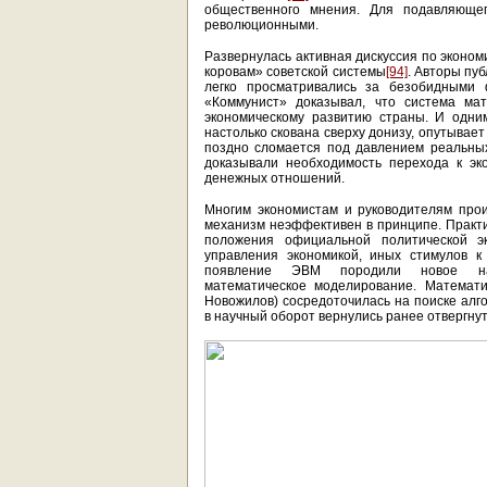
общественного мнения. Для подавляющег
революционными.
Развернулась активная дискуссия по эконо
коровам» советской системы
[94]
. Авторы пу
легко просматривались за безобидными 
«Коммунист» доказывал, что система мат
экономическому развитию страны. И одним
настолько скована сверху донизу, опутывае
поздно сломается под давлением реальных
доказывали необходимость перехода к эк
денежных отношений.
Многим экономистам и руководителям прои
механизм неэффективен в принципе. Практ
положения официальной политической э
управления экономикой, иных стимулов к
появление ЭВМ породили новое нап
математическое моделирование. Математич
Новожилов) сосредоточилась на поиске алг
в научный оборот вернулись ранее отвергну