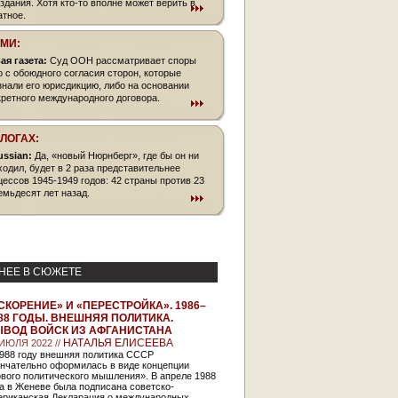
оздания. Хотя кто-то вполне может верить в
атное.
СМИ:
ая газета:
Суд ООН рассматривает споры
о с обоюдного согласия сторон, которые
знали его юрисдикцию, либо на основании
кретного международного договора.
БЛОГАХ:
russian:
Да, «новый Нюрнберг», где бы он ни
ходил, будет в 2 раза представительнее
цессов 1945-1949 годов: 42 страны против 23
емьдесят лет назад.
НЕЕ В СЮЖЕТЕ
СКОРЕНИЕ» И «ПЕРЕСТРОЙКА». 1986–
88 ГОДЫ. ВНЕШНЯЯ ПОЛИТИКА.
ВОД ВОЙСК ИЗ АФГАНИСТАНА
НАТАЛЬЯ ЕЛИСЕЕВА
 ИЮЛЯ 2022 //
1988 году внешняя политика СССР
ончательно оформилась в виде концепции
вого политического мышления». В апреле 1988
а в Женеве была подписана советско-
ериканская Декларация о международных