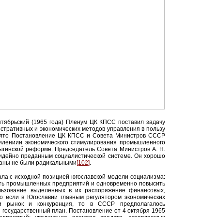
нтябрьский (1965 года) Пленум ЦК КПСС поставил задачу
тративных и экономических методов управления в пользу
инято Постановление ЦК КПСС и Совета Министров СССР
илениии экономического стимулирования промышленного
сыгинской реформе. Председатель Совета Министров А. Н.
идейно преданным социалистической системе. Он хорошо
ланы не были радикальными
[102]
.
ла с исходной позицией югославской модели социализма:
сть промышленных предприятий и одновременно повысить
льзование выделенных в их распоряжение финансовых,
Но если в Югославии главным регулятором экономических
ли рынок и конкуренция, то в СССР предполагалось
 государственный план. Постановление от 4 октября 1965