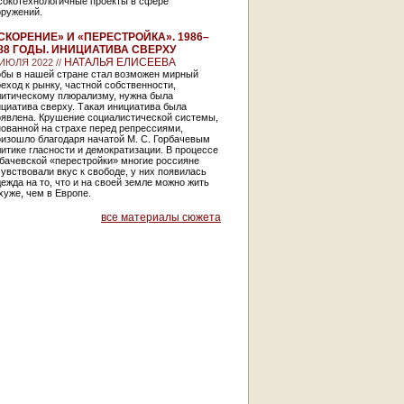
сокотехнологичные проекты в сфере
оружений.
СКОРЕНИЕ» И «ПЕРЕСТРОЙКА». 1986–
88 ГОДЫ. ИНИЦИАТИВА СВЕРХУ
НАТАЛЬЯ ЕЛИСЕЕВА
 ИЮЛЯ 2022 //
обы в нашей стране стал возможен мирный
еход к рынку, частной собственности,
литическому плюрализму, нужна была
циатива сверху. Такая инициатива была
оявлена. Крушение социалистической системы,
ованной на страхе перед репрессиями,
оизошло благодаря начатой М. С. Горбачевым
итике гласности и демократизации. В процессе
бачевской «перестройки» многие россияне
увствовали вкус к свободе, у них появилась
ежда на то, что и на своей земле можно жить
хуже, чем в Европе.
все материалы сюжета