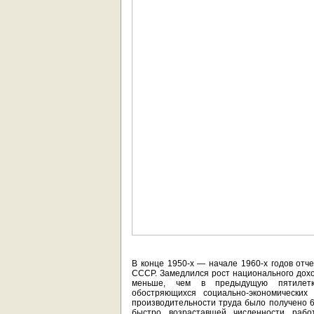
В конце 1950-х — начале 1960-х годов отч
СССР. Замедлился рост национального дохо
меньше, чем в предыдущую пятилет
обостряющихся социально-экономических
производительности труда было получено 
быстро возраставшей численности работ