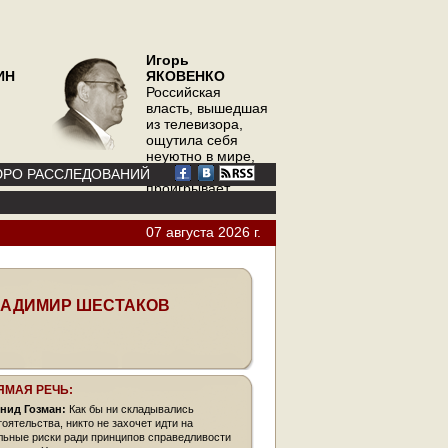
Игорь
ИН
ЯКОВЕНКО
Российская
власть, вышедшая
из телевизора,
ощутила себя
неуютно в мире,
где телевизор
РО РАССЛЕДОВАНИЙ
проигрывает
интернету
07 августа 2026 г.
АДИМИР ШЕСТАКОВ
ЯМАЯ РЕЧЬ:
нид Гозман:
Как бы ни складывались
тоятельства, никто не захочет идти на
льные риски ради принципов справедливости