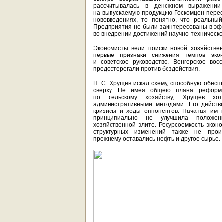
рассчитывалась в денежном выражении
на выпускаемую продукцию Госкомцен перес
нововведениях, то понятно, что реальны
Предприятия не были заинтересованы в эф
во внедрении достижений научно-техническо
Экономисты вели поиски новой хозяйствен
первые признаки снижения темпов эко
и советское руководство. Венгерское во
предостерегали против бездействия.
Н. С. Хрущев искал схему, способную обесп
сверху. Не имея общего плана реформ
по сельскому хозяйству, Хрущев хот
административными методами. Его действ
кризисы и ходы оппонентов. Начатая им 
принципиально не улучшила положе
хозяйственной элите. Ресурсоемкость экон
структурных изменений также не про
прежнему оставались нефть и другое сырье.