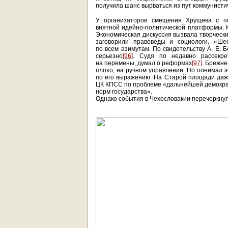
получила шанс вырваться из пут коммунисти
У организаторов смещения Хрущева с п
внятной идейно-политической платформы. К
Экономическая дискуссия вызвала творческ
заговорили правоведы и социологи. «Ше
по всем азимутам. По свидетельству А. Е. 
серьезно
[96]
. Судя по недавно рассекр
на перемены, думал о реформах
[97]
. Брежне
плохо, на ручном управлении. Но понимал 
по его выражению. На Старой площади даж
ЦК КПСС по проблеме «дальнейшей демократ
норм государства».
Однако события в Чехословакии перечеркну