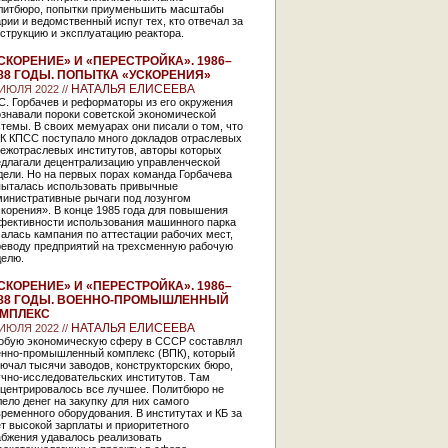
литбюро, попытки приуменьшить масштабы
рии и ведомственный испуг тех, кто отвечал за
струкцию и эксплуатацию реактора.
СКОРЕНИЕ» И «ПЕРЕСТРОЙКА». 1986–
88 ГОДЫ. ПОПЫТКА «УСКОРЕНИЯ»
НАТАЛЬЯ ЕЛИСЕЕВА
 ИЮЛЯ 2022 //
С. Горбачев и реформаторы из его окружения
ознавали пороки советской экономической
темы. В своих мемуарах они писали о том, что
ЦК КПСС поступало много докладов отраслевых
межотраслевых институтов, авторы которых
едлагали децентрализацию управленческой
ели. Но на первых порах команда Горбачева
пыталась использовать привычные
министративные рычаги под лозунгом
корения». В конце 1985 года для повышения
фективности использования машинного парка
алась кампания по аттестации рабочих мест,
реводу предприятий на трехсменную рабочую
делю.
СКОРЕНИЕ» И «ПЕРЕСТРОЙКА». 1986–
88 ГОДЫ. ВОЕННО-ПРОМЫШЛЕННЫЙ
МПЛЕКС
НАТАЛЬЯ ЕЛИСЕЕВА
 ИЮЛЯ 2022 //
обую экономическую сферу в СССР составлял
енно-промышленный комплекс (ВПК), который
ючал тысячи заводов, конструкторских бюро,
учно-исследовательских институтов. Там
нцентрировалось все лучшее. Политбюро не
ело денег на закупку для них самого
ременного оборудования. В институтах и КБ за
т высокой зарплаты и приоритетного
абжения удавалось реализовать