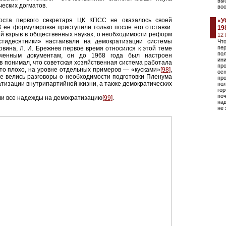
вы
ческих догматов.
во
оста первого секретаря ЦК КПСС не оказалось своей
«У
 ее формулировке приступили только после его отставки.
19
ий взрыв в общественных науках, о необходимости реформ
12
стидесятники» настаивали на демократизации системы
Чт
пер
Бовина, Л. И. Брежнев первое время относился к этой теме
по
еченным документам, он до 1968 года был настроен
ини
в понимал, что советская хозяйственная система работала
пр
это плохо, на уровне отдельных примеров — «кусками»
[98]
,
осн
е велись разговоры о необходимости подготовки Пленума
пр
изации внутрипартийной жизни, а также демократических
пол
гор
поч
ли все надежды на демократизацию
[99]
.
над
не 