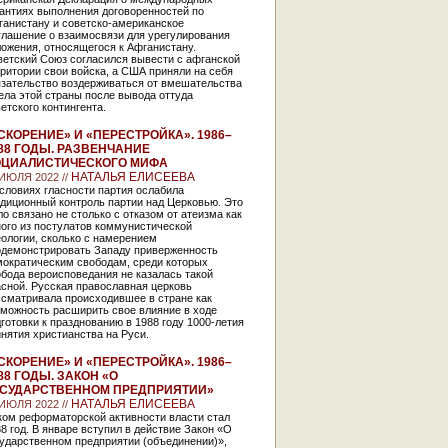
антиях выполнения договоренностей по
ганистану и советско-американское
глашение о взаимосвязи для урегулирования
ожения, относящегося к Афганистану.
ветский Союз согласился вывести с афганской
ритории свои войска, а США приняли на себя
язательство воздерживаться от вмешательства
ела этой страны после вывода оттуда
етского контингента.
СКОРЕНИЕ» И «ПЕРЕСТРОЙКА». 1986–
88 ГОДЫ. РАЗВЕНЧАНИЕ
ЦИАЛИСТИЧЕСКОГО МИФА
НАТАЛЬЯ ЕЛИСЕЕВА
 ИЮЛЯ 2022 //
словиях гласности партия ослабила
диционный контроль партии над Церковью. Это
о связано не столько с отказом от атеизма как
ого из постулатов коммунистической
ологии, сколько с намерением
одемонстрировать Западу приверженность
мократическим свободам, среди которых
бода вероисповедания не казалась такой
сной. Русская православная церковь
ссматривала происходившее в стране как
зможность расширить свое влияние в ходе
готовки к празднованию в 1988 году 1000-летия
нятия христианства на Руси.
СКОРЕНИЕ» И «ПЕРЕСТРОЙКА». 1986–
88 ГОДЫ. ЗАКОН «О
СУДАРСТВЕННОМ ПРЕДПРИЯТИИ»
НАТАЛЬЯ ЕЛИСЕЕВА
 ИЮЛЯ 2022 //
ком реформаторской активности власти стал
8 год. В январе вступил в действие Закон «О
сударственном предприятии (объединении)»,