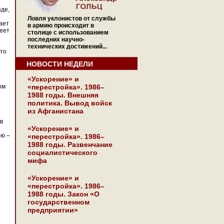
зде,
Ловля уклонистов от службы
ает
в армию происходит в
леет
столице с использованием
последних научно-
технических достижений...
 то
НОВОСТИ НЕДЕЛИ
«Ускорение» и
ом
«перестройка». 1986–
1988 годы. Внешняя
политика. Вывод войск
из Афганистана
в
«Ускорение» и
рю –
«перестройка». 1986–
1988 годы. Развенчание
социалистического
мифа
«Ускорение» и
«перестройка». 1986–
1988 годы. Закон «О
государственном
предприятии»