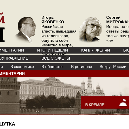
Игорь
Сергей
ЯКОВЕНКО
МИТРОФА
Российская
Иногда на 
власть, вышедшая
ответы реш
из телевизора,
только вну
ощутила себя
«я»
неуютно в мире,
где телевизор
ММЕНТАРИИ
ИТОГИ НЕДЕЛИ
КАПЛЯ ЖЕЛЧИ
БЮ
проигрывает
ОУПРАВЛЕНИЕ
ВСЕ СЮЖЕТЫ
интернету
ии
В экономике
В обществе
В регионах
Вокруг России
ММЕНТАРИИ
ШУТКА