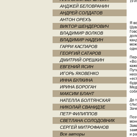
19 
АНДЖЕЙ БЕЛОВРАНИН
АНДРЕЙ СОЛДАТОВ
АНТОН ОРЕХЪ
Я во
ВИКТОР ШЕНДЕРОВИЧ
Шув
Гов
ВЛАДИМИР ВОЛКОВ
дол
ВЛАДИМИР НАДЕИН
кан
мож
ГАРРИ КАСПАРОВ
одн
ГЕОРГИЙ САТАРОВ
Пер
ДМИТРИЙ ОРЕШКИН
«Во
каж
ЕВГЕНИЙ ЯСИН
Пут
ИГОРЬ ЯКОВЕНКО
нео
«ест
ИННА БУЛКИНА
буде
ИРИНА БОРОГАН
Медв
соб
МАКСИМ БЛАНТ
НАТЕЛЛА БОЛТЯНСКАЯ
До 
слы
НИКОЛАЙ СВАНИДЗЕ
Зач
ПЕТР ФИЛИППОВ
Поэ
СВЕТЛАНА СОЛОДОВНИК
мон
Зам
СЕРГЕЙ МИТРОФАНОВ
зам
Все авторы
и р