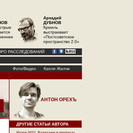
Аркадий
НОВ
ДУБНОВ
острые
Кремль
ается
выстраивает
треннее
«Постсоветское
пространство 2.0»
РО РАССЛЕДОВАНИЙ
Фото/Видео
Капля Желчи
АНТОН ОРЕХЪ
ДРУГИЕ СТАТЬИ АВТОРА
Итоги-2021. Взлетаем в пропасть