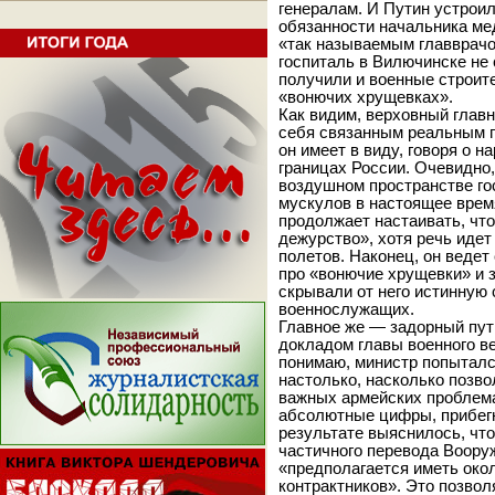
генералам. И Путин устро
обязанности начальника мед
«так называемым главврачом
госпиталь в Вилючинске не 
получили и военные строите
«вонючих хрущевках».
Как видим, верховный глав
себя связанным реальным п
он имеет в виду, говоря о 
границах России. Очевидно,
воздушном пространстве го
мускулов в настоящее врем
продолжает настаивать, что
дежурство», хотя речь иде
полетов. Наконец, он ведет 
про «вонючие хрущевки» и 
скрывали от него истинную
военнослужащих.
Главное же — задорный пут
докладом главы военного в
понимаю, министр попыталс
настолько, насколько позво
важных армейских проблема
абсолютные цифры, прибегн
результате выяснилось, чт
частичного перевода Воору
«предполагается иметь око
контрактников». Это позвол