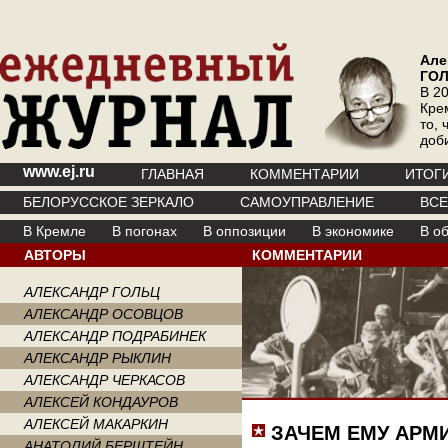
Але
ГО
В 20
Кре
то, 
доб
www.ej.ru
ГЛАВНАЯ
КОММЕНТАРИИ
ИТОГ
БЕЛОРУССКОЕ ЗЕРКАЛО
САМОУПРАВЛЕНИЕ
ВС
В Кремле
В погонах
В оппозиции
В экономике
В о
АВТОРЫ
КОММЕНТАРИИ
АЛЕКСАНДР ГОЛЬЦ
АЛЕКСАНДР ОСОВЦОВ
АЛЕКСАНДР ПОДРАБИНЕК
АЛЕКСАНДР РЫКЛИН
АЛЕКСАНДР ЧЕРКАСОВ
АЛЕКСЕЙ КОНДАУРОВ
АЛЕКСЕЙ МАКАРКИН
ЗАЧЕМ ЕМУ АРМ
АНАТОЛИЙ БЕРШТЕЙН