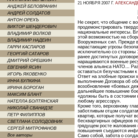
21 НОЯБРЯ 2007 Г.
АЛЕКСАНД
АНДЖЕЙ БЕЛОВРАНИН
АНДРЕЙ СОЛДАТОВ
АНТОН ОРЕХЪ
Не секрет, что общение с 
ВИКТОР ШЕНДЕРОВИЧ
продемонстрировать твердо
национальные интересы. В
ВЛАДИМИР ВОЛКОВ
этой возможностью на сбор
ВЛАДИМИР НАДЕИН
Вооруженных cил. Прежде вс
ГАРРИ КАСПАРОВ
нарастающие угрозы безопа
исключительно со стороны 
ГЕОРГИЙ САТАРОВ
ранее достигнутых договор
ДМИТРИЙ ОРЕШКИН
наращиваются военные ресу
членов альянса НАТО… Раз
ЕВГЕНИЙ ЯСИН
оставаться безучастными к
ИГОРЬ ЯКОВЕНКО
Ответ на злобные происки 
ИННА БУЛКИНА
выполнение Договора об об
возобновление «боевых деж
ИРИНА БОРОГАН
дальнейшее повышение боег
МАКСИМ БЛАНТ
«должны быть в состоянии 
НАТЕЛЛА БОЛТЯНСКАЯ
любому агрессору».
Кроме того, верховному гл
НИКОЛАЙ СВАНИДЗЕ
заботливым отцом солдатам
ПЕТР ФИЛИППОВ
квартир, которые получат в
бесквартирных офицеров по
СВЕТЛАНА СОЛОДОВНИК
грядущем росте жалования (
СЕРГЕЙ МИТРОФАНОВ
повышения съедаются инфля
Все авторы
Само собой, забота о солда