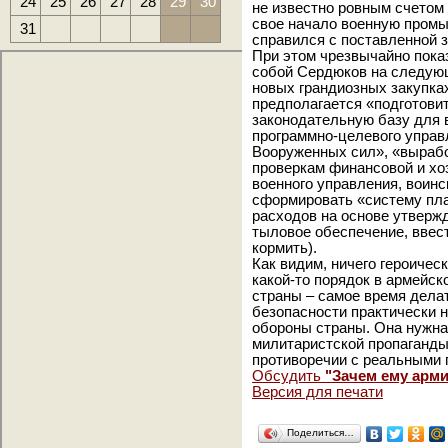
24
25
26
27
28
29
30
не известно ровным счетом 
свое начало военную промы
31
справился с поставленной 
При этом чрезвычайно показ
собой Сердюков на следующ
новых грандиозных закупка
предполагается «подготови
законодательную базу для 
программно-целевого управ
Вооруженных сил», «вырабо
проверкам финансовой и хо
военного управления, воинс
сформировать «систему пл
расходов на основе утвержд
тыловое обеспечение, ввес
кормить).
Как видим, ничего героичес
какой-то порядок в армейск
страны – самое время делат
безопасности практически н
обороны страны. Она нужна
милитаристской пропаганды.
противоречии с реальными 
Обсудить
"Зачем ему арм
Версия для печати
Поделиться…