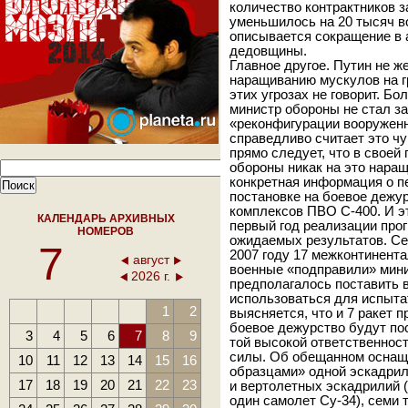
количество контрактников 
уменьшилось на 20 тысяч в
описывается сокращение в 
дедовщины.
Главное другое. Путин не ж
наращиванию мускулов на г
этих угрозах не говорит. Бо
министр обороны не стал з
«реконфигурации вооруженн
справедливо считает это чу
прямо следует, что в своей
обороны никак на это наращ
конкретная информация о п
постановке на боевое дежу
комплексов ПВО С-400. И эт
КАЛЕНДАРЬ АРХИВНЫХ
первый год реализации про
НОМЕРОВ
ожидаемых результатов. Се
7
2007 году 17 межконтинент
август
военные «подправили» мини
2026 г.
предполагалось поставить в
использоваться для испыта
1
2
выясняется, что и 7 ракет п
боевое дежурство будут пост
3
4
5
6
7
8
9
той высокой ответственнос
силы. Об обещанном оснащ
10
11
12
13
14
15
16
образцами» одной эскадрил
17
18
19
20
21
22
23
и вертолетных эскадрилий 
один самолет Су-34), семи