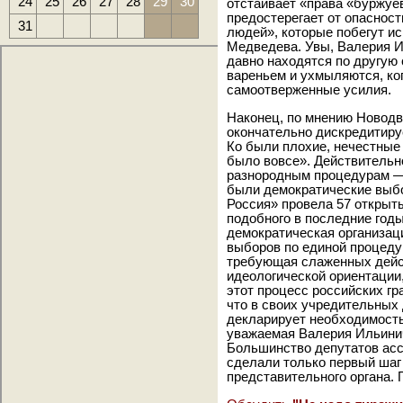
24
25
26
27
28
29
30
отстаивает «права «буржуе
предостерегает от опаснос
31
людей», которые побегут ис
Медведева. Увы, Валерия 
давно находятся по другую 
вареньем и ухмыляются, ко
самоотверженные усилия.
Наконец, по мнению Новодв
окончательно дискредитиру
Ко были плохие, нечестные
было вовсе». Действительн
разнородным процедурам — х
были демократические выбо
Россия» провела 57 открыт
подобного в последние годы
демократическая организац
выборов по единой процеду
требующая слаженных дейс
идеологической ориентации
этот процесс российских гр
что в своих учредительных
декларирует необходимость
уважаемая Валерия Ильинич
Большинство депутатов асс
сделали только первый шаг
представительного органа. 