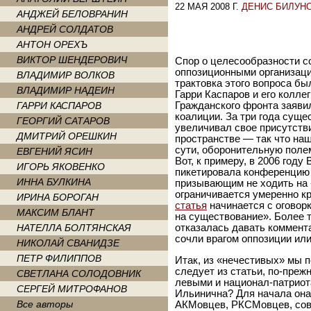
22 МАЯ 2008 Г.
ДЕНИС БИЛУН
АНДЖЕЙ БЕЛОВРАНИН
АНДРЕЙ СОЛДАТОВ
АНТОН ОРЕХЪ
ВИКТОР ШЕНДЕРОВИЧ
Спор о целесообразности с
оппозиционными организаци
ВЛАДИМИР ВОЛКОВ
трактовка этого вопроса бы
ВЛАДИМИР НАДЕИН
Гарри Каспаров и его колл
ГАРРИ КАСПАРОВ
Гражданского фронта заяви
коалиции. За три года сущ
ГЕОРГИЙ САТАРОВ
увеличивал свое присутств
ДМИТРИЙ ОРЕШКИН
пространстве — так что на
сути, оборонительную поле
ЕВГЕНИЙ ЯСИН
Вот, к примеру, в 2006 год
ИГОРЬ ЯКОВЕНКО
пикетировала конференцию 
ИННА БУЛКИНА
призывающим не ходить на 
ограничивается умеренно к
ИРИНА БОРОГАН
статья
начинается с оговор
МАКСИМ БЛАНТ
на существование». Более 
НАТЕЛЛА БОЛТЯНСКАЯ
отказалась давать коммент
сочли врагом оппозиции или
НИКОЛАЙ СВАНИДЗЕ
ПЕТР ФИЛИППОВ
Итак, из «нечестивых» мы п
следует из статьи, по-пре
СВЕТЛАНА СОЛОДОВНИК
левыми и национал-патриот
СЕРГЕЙ МИТРОФАНОВ
Ильинична? Для начала она
Все авторы
АКМовцев, РКСМовцев, сов