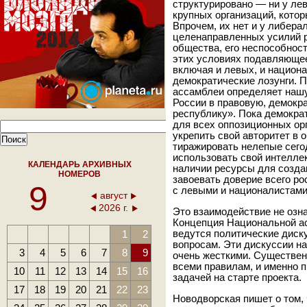
структурировано — ни у лев
крупных организаций, кото
Впрочем, их нет и у либера
целенаправленных усилий р
общества, его неспособнос
этих условиях подавляюще
включая и левых, и национ
демократические лозунги. 
ассамблеи определяет наш
России в правовую, демокр
республику». Пока демокра
для всех оппозиционных ор
укрепить свой авторитет в 
тиражировать нелепые сего
использовать свой интелле
КАЛЕНДАРЬ АРХИВНЫХ
наличии ресурсы для созда
НОМЕРОВ
завоевать доверие всего ро
9
с левыми и националистами
август
2026 г.
Это взаимодействие не озна
Концепция Национальной ас
1
2
ведутся политические диск
вопросам. Эти дискуссии н
3
4
5
6
7
8
9
очень жесткими. Существен
всеми правилам, и именно 
10
11
12
13
14
15
16
задачей на старте проекта.
17
18
19
20
21
22
23
Новодворская пишет о том,