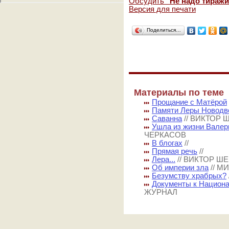
Обсудить
"Не надо тиражи
Версия для печати
Поделиться…
Материалы по теме
Прощание с Матёрой
Памяти Леры Новодв
Саванна
// ВИКТОР
Ушла из жизни Валер
ЧЕРКАСОВ
В блогах
//
Прямая речь
//
Лера...
// ВИКТОР 
Об империи зла
// М
Безумству храбрых?
Документы к Национ
ЖУРНАЛ