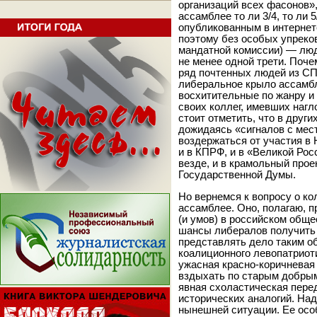
организаций всех фасонов»,
ассамблее то ли 3/4, то ли 
опубликованным в интернет
поэтому без особых упреков
мандатной комиссии) — люд
не менее одной трети. Поче
ряд почтенных людей из СП
либеральное крыло ассамбл
восхитительные по жанру и
своих коллег, имевших нагл
стоит отметить, что в друг
дожидаясь «сигналов с мес
воздержаться от участия в 
и в КПРФ, и в «Великой Ро
везде, и в крамольный прое
Государственной Думы.
Но вернемся к вопросу о к
ассамблее. Оно, полагаю, 
(и умов) в российском обще
шансы либералов получить 
представлять дело таким об
коалиционного левопатриот
ужасная красно-коричневая 
вздыхать по старым добры
явная схоластическая пере
исторических аналогий. Над
нынешней ситуации. Ее особ