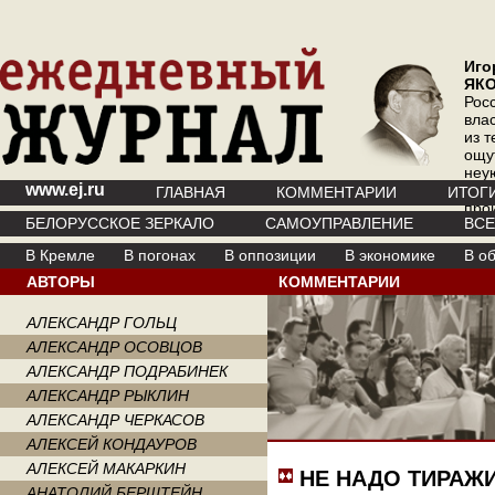
Иго
ЯК
Рос
вла
из т
ощу
неу
www.ej.ru
где 
ГЛАВНАЯ
КОММЕНТАРИИ
ИТОГ
про
БЕЛОРУССКОЕ ЗЕРКАЛО
САМОУПРАВЛЕНИЕ
ВС
инт
В Кремле
В погонах
В оппозиции
В экономике
В о
АВТОРЫ
КОММЕНТАРИИ
АЛЕКСАНДР ГОЛЬЦ
АЛЕКСАНДР ОСОВЦОВ
АЛЕКСАНДР ПОДРАБИНЕК
АЛЕКСАНДР РЫКЛИН
АЛЕКСАНДР ЧЕРКАСОВ
АЛЕКСЕЙ КОНДАУРОВ
АЛЕКСЕЙ МАКАРКИН
НЕ НАДО ТИРАЖ
АНАТОЛИЙ БЕРШТЕЙН