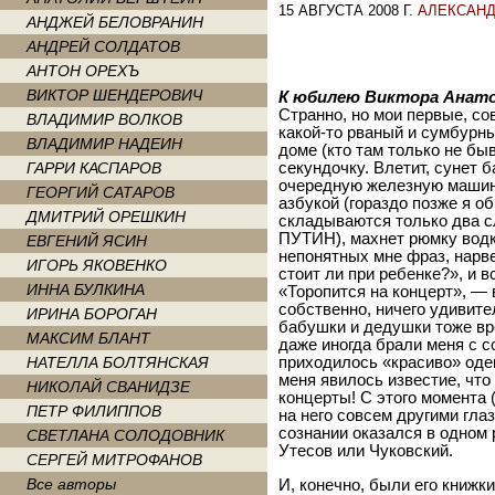
15 АВГУСТА 2008 Г.
АЛЕКСАНД
АНДЖЕЙ БЕЛОВРАНИН
АНДРЕЙ СОЛДАТОВ
АНТОН ОРЕХЪ
ВИКТОР ШЕНДЕРОВИЧ
К юбилею Виктора Анат
Странно, но мои первые, со
ВЛАДИМИР ВОЛКОВ
какой-то рваный и сумбурны
ВЛАДИМИР НАДЕИН
доме (кто там только не быв
ГАРРИ КАСПАРОВ
секундочку. Влетит, сунет 
очередную железную машин
ГЕОРГИЙ САТАРОВ
азбукой (гораздо позже я об
ДМИТРИЙ ОРЕШКИН
складываются только два
ПУТИН), махнет рюмку водк
ЕВГЕНИЙ ЯСИН
непонятных мне фраз, нарве
ИГОРЬ ЯКОВЕНКО
стоит ли при ребенке?», и в
ИННА БУЛКИНА
«Торопится на концерт», — 
собственно, ничего удивите
ИРИНА БОРОГАН
бабушки и дедушки тоже вр
МАКСИМ БЛАНТ
даже иногда брали меня с с
НАТЕЛЛА БОЛТЯНСКАЯ
приходилось «красиво» оде
меня явилось известие, что
НИКОЛАЙ СВАНИДЗЕ
концерты! С этого момента (
ПЕТР ФИЛИППОВ
на него совсем другими гла
сознании оказался в одном 
СВЕТЛАНА СОЛОДОВНИК
Утесов или Чуковский.
СЕРГЕЙ МИТРОФАНОВ
Все авторы
И, конечно, были его книжк