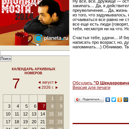
Ну все, все, дружище — ос
закипать… Да, я действите
преувеличения… Да, жизнь 
из того, что задумывалось,
отчаиваться все равно не ст
все еще есть люди (говорят
тебя, несмотря ни на что. Н
Счастья тебе, удачи… И бер
написать про возраст, но, 
напоминать…) Обнимаю. Тв
КАЛЕНДАРЬ АРХИВНЫХ
НОМЕРОВ
7
август
Обсудить
"О Шендеровиче
2026 г.
Версия для печати
1
2
Поделиться…
3
4
5
6
7
8
9
10
11
12
13
14
15
16
17
18
19
20
21
22
23