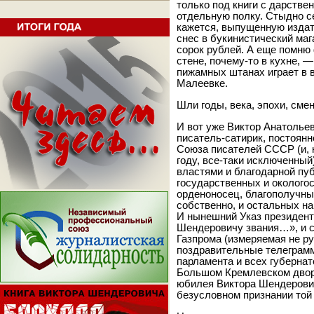
только под книги с дарстве
отдельную полку. Стыдно се
кажется, выпущенную издат
снес в букинистический ма
сорок рублей. А еще помню
стене, почему-то в кухне, 
пижамных штанах играет в в
Малеевке.
Шли годы, века, эпохи, см
И вот уже Виктор Анатолье
писатель-сатирик, постоян
Союза писателей СССР (и, к
году, все-таки исключенный
властями и благодарной пу
государственных и околого
орденоносец, благополучный
собственно, и остальных н
И нынешний Указ президент
Шендеровичу звания…», и 
Газпрома (измеряемая не ру
поздравительные телеграмм
парламента и всех губернат
Большом Кремлевском дворц
юбилея Виктора Шендерович
безусловном признании той