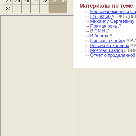
24
25
26
27
28
29
30
Материалы по теме
31
Несвоевременный Са
I’m just 60
// ЕЖЕДН
Михаилу Сергеевичу 
Прямая речь
//
В СМИ
//
В блогах
//
Письмо в ячейку
// 
Россия на коленях
//
Мозговой запор
// В
Отчет о проделанной