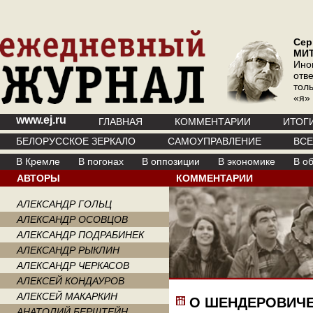
Сер
МИ
Ино
отв
тол
«я»
www.ej.ru
ГЛАВНАЯ
КОММЕНТАРИИ
ИТОГ
БЕЛОРУССКОЕ ЗЕРКАЛО
САМОУПРАВЛЕНИЕ
ВС
В Кремле
В погонах
В оппозиции
В экономике
В о
АВТОРЫ
КОММЕНТАРИИ
АЛЕКСАНДР ГОЛЬЦ
АЛЕКСАНДР ОСОВЦОВ
АЛЕКСАНДР ПОДРАБИНЕК
АЛЕКСАНДР РЫКЛИН
АЛЕКСАНДР ЧЕРКАСОВ
АЛЕКСЕЙ КОНДАУРОВ
АЛЕКСЕЙ МАКАРКИН
О ШЕНДЕРОВИЧЕ
АНАТОЛИЙ БЕРШТЕЙН