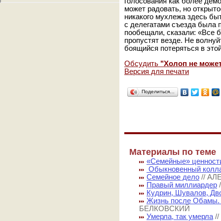
голосования как более дем
может радовать, но открыт
никакого мухлежа здесь быт
с делегатами съезда была 
пообещали, сказали: «Все б
пропустят везде. Не волнуй
боящийся потеряться в этой
Обсудить
"Холоп не может
Версия для печати
Поделиться…
Материалы по теме
«Семейные» ценност
Обыкновенный колл
Семейное дело
// А
Правый миллиардер
Кудрин, Шувалов, Д
Жизнь после Обамы.
БЕЛКОВСКИЙ
Умерла, так умерла
/