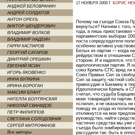
17 НОЯБРЯ 2008 Г.
БОРИС НЕ
АНДЖЕЙ БЕЛОВРАНИН
АНДРЕЙ СОЛДАТОВ
АНТОН ОРЕХЪ
Почему на съезде Союза Пр
ВИКТОР ШЕНДЕРОВИЧ
вернуться? Начнем с того, 
года, а лишь приостановил 
ВЛАДИМИР ВОЛКОВ
парламентских выборах 2003
ВЛАДИМИР НАДЕИН
поста сопредседателя политс
ГАРРИ КАСПАРОВ
особенно активно участвов
Белых из партии — когда н
ГЕОРГИЙ САТАРОВ
рейдерством в отношении СП
ДМИТРИЙ ОРЕШКИН
стороне. И я надеялся, чт
идеологическая партия. Я н
ЕВГЕНИЙ ЯСИН
союз Кремль-СПС вряд ли к
ИГОРЬ ЯКОВЕНКО
Союз Правых Сил за свобо
ИННА БУЛКИНА
Сил за защиту частной соб
правосудие и Бахмину в тю
ИРИНА БОРОГАН
Идеологически Кремль и СП
МАКСИМ БЛАНТ
считал, что судьба Барщев
НАТЕЛЛА БОЛТЯНСКАЯ
моих товарищей по партии. 
«слили», и не оказалось ни
НИКОЛАЙ СВАНИДЗЕ
поводу их ухода из политик
ПЕТР ФИЛИППОВ
откликнутся на мое предло
руководство, найти средств
СВЕТЛАНА СОЛОДОВНИК
частично средства мы уже 
СЕРГЕЙ МИТРОФАНОВ
съезда было зомбировано ил
Все авторы
рассудили так: быть в оппо