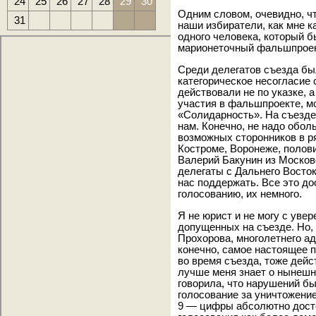
24
25
26
27
28
29
30
Одним словом, очевидно, ч
31
наши избиратели, как мне к
одного человека, который б
марионеточный фальшпроек
Среди делегатов съезда бы
категорическое несогласие
действовали не по указке, а
участия в фальшпроекте, м
«Солидарность». На съезде 
нам. Конечно, не надо обо
возможных сторонников в р
Костроме, Воронеже, полов
Валерий Бакунин из Московс
делегаты с Дальнего Восток
нас поддержать. Все это до
голосованию, их немного.
Я не юрист и не могу с уве
допущенных на съезде. Но, 
Прохорова, многолетнего ад
конечно, самое настоящее 
во время съезда, тоже дейс
лучше меня знает о нынешн
говорила, что нарушений бы
голосование за уничтожение
9 — цифры абсолютно досто