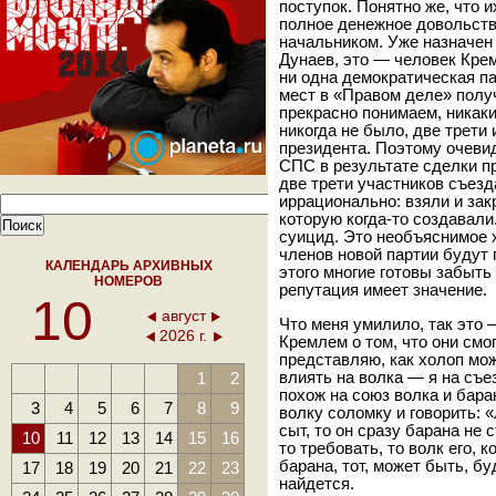
поступок. Понятно же, что 
полное денежное довольств
начальником. Уже назначен 
Дунаев, это — человек Кре
ни одна демократическая па
мест в «Правом деле» полу
прекрасно понимаем, никаки
никогда не было, две трет
президента. Поэтому очеви
СПС в результате сделки пр
две трети участников съезд
иррационально: взяли и зак
которую когда-то создавали
суицид. Это необъяснимое х
членов новой партии будут 
КАЛЕНДАРЬ АРХИВНЫХ
этого многие готовы забыть 
НОМЕРОВ
репутация имеет значение.
10
август
Что меня умилило, так это
2026 г.
Кремлем о том, что они смо
представляю, как холоп мож
1
2
влиять на волка — я на съе
похож на союз волка и бара
3
4
5
6
7
8
9
волку соломку и говорить: «
сыт, то он сразу барана не 
10
11
12
13
14
15
16
то требовать, то волк его, 
барана, тот, может быть, б
17
18
19
20
21
22
23
найдется.