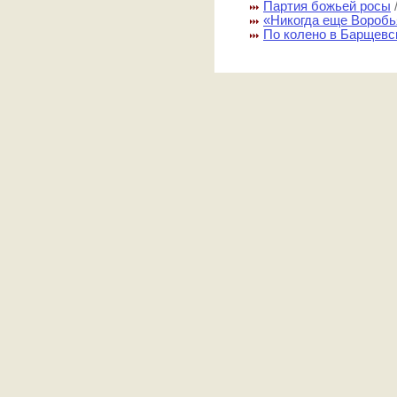
Партия божьей росы
«Никогда еще Вороб
По колено в Барщевс