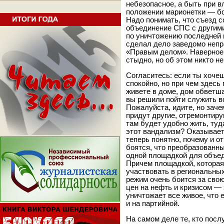
небезопасное, а быть при в
положении марионетки — б
Надо понимать, что съезд 
объединение СПС с другими
по уничтожению последней 
сделал дело заведомо непра
«Правым делом». Наверное,
стыдно, но об этом никто не
Согласитесь: если ты хоче
спокойно, но при чем здес
живете в доме, дом обветшал
вы решили пойти служить в
Пожалуйста, идите, но заче
придут другие, отремонтир
там будет удобно жить, туд
этот вандализм? Оказывает
теперь понятно, почему и о
боятся, что преобразованн
одной площадкой для объед
Причем площадкой, которая 
участвовать в региональны
режим очень боится за свою
цен на нефть и кризисом — 
уничтожает все живое, что 
и на партийной.
На самом деле те, кто пос