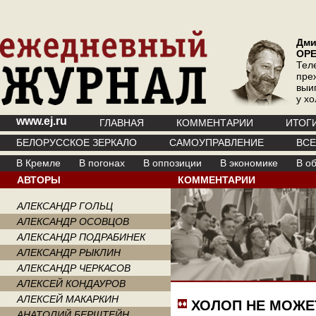
Дми
ОР
Тел
пре
выи
у х
www.ej.ru
ГЛАВНАЯ
КОММЕНТАРИИ
ИТОГ
БЕЛОРУССКОЕ ЗЕРКАЛО
САМОУПРАВЛЕНИЕ
ВС
В Кремле
В погонах
В оппозиции
В экономике
В о
АВТОРЫ
КОММЕНТАРИИ
АЛЕКСАНДР ГОЛЬЦ
АЛЕКСАНДР ОСОВЦОВ
АЛЕКСАНДР ПОДРАБИНЕК
АЛЕКСАНДР РЫКЛИН
АЛЕКСАНДР ЧЕРКАСОВ
АЛЕКСЕЙ КОНДАУРОВ
АЛЕКСЕЙ МАКАРКИН
ХОЛОП НЕ МОЖЕ
АНАТОЛИЙ БЕРШТЕЙН