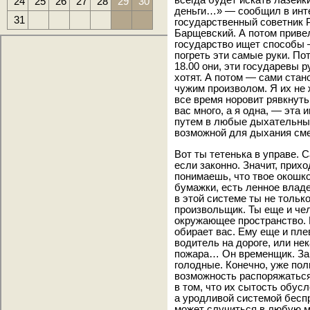
всегда будет искать лазейк
24
25
26
27
28
29
30
деньги…» — сообщил в инт
31
государственный советник 
Барщевский. А потом привел
государство ищет способы
погреть эти самые руки. Пот
18.00 они, эти государевы р
хотят. А потом — сами ста
чужим произволом. Я их не 
все время норовит рявкнут
вас много, а я одна, — эта
путем в любые дыхательные
возможной для дыхания см
Вот ты тетенька в управе. 
если законно. Значит, прихо
понимаешь, что твое окошко
бумажки, есть ленное владе
в этой системе ты не тольк
произвольщик. Ты еще и че
окружающее пространство. В
обирает вас. Ему еще и пле
водитель на дороге, или не
пожара… Он временщик. Зав
голодные. Конечно, уже пол
возможность распоряжаться
в том, что их сытость обус
а уродливой системой беспр
может случиться в любую м