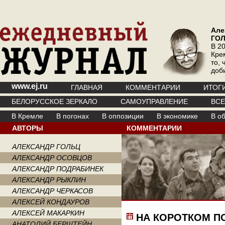
Але
ГО
В 20
Кре
то, 
доб
www.ej.ru
ГЛАВНАЯ
КОММЕНТАРИИ
ИТОГ
БЕЛОРУССКОЕ ЗЕРКАЛО
САМОУПРАВЛЕНИЕ
ВС
В Кремле
В погонах
В оппозиции
В экономике
В о
АВТОРЫ
КОММЕНТАРИИ
АЛЕКСАНДР ГОЛЬЦ
АЛЕКСАНДР ОСОВЦОВ
АЛЕКСАНДР ПОДРАБИНЕК
АЛЕКСАНДР РЫКЛИН
АЛЕКСАНДР ЧЕРКАСОВ
АЛЕКСЕЙ КОНДАУРОВ
АЛЕКСЕЙ МАКАРКИН
НА КОРОТКОМ П
АНАТОЛИЙ БЕРШТЕЙН