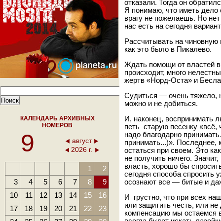
отказали. Тогда он обратил
Я понимаю, что иметь дело
врагу не пожелаешь. Но нет
нас есть на сегодня вариа
Рассчитывать на чиновную 
как это было в Пикалево.
Ждать помощи от властей в 
происходит, много нелестн
жертв «Норд-Оста» и Бесла
Судиться — очень тяжело, 
можно и не добиться.
КАЛЕНДАРЬ АРХИВНЫХ
И, наконец, воспринимать л
НОМЕРОВ
петь старую песенку «всё, 
9
надо благодарно принимать
август
принимать...)». Последнее,
2026 г.
остаться при своем. Это ка
не получить ничего. Значит
власть, хорошо бы спросит
1
2
сегодня способа спросить у
3
4
5
6
7
8
9
осознают все — битые и да
10
11
12
13
14
15
16
И грустно, что при всех на
или защитить честь, или не
17
18
19
20
21
22
23
компенсацию мы остаемся в