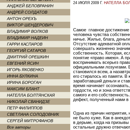
24 ИЮЛЯ 2009 Г.
НАТЕЛЛА БО
АНДЖЕЙ БЕЛОВРАНИН
АНДРЕЙ СОЛДАТОВ
АНТОН ОРЕХЪ
ВИКТОР ШЕНДЕРОВИЧ
Самое главное достижение 
ВЛАДИМИР ВОЛКОВ
человека чувства собственн
ВЛАДИМИР НАДЕИН
ничье. Жилье, блага, деньг
Отсутствие адекватной опл
ГАРРИ КАСПАРОВ
совершать жизненно значим
ГЕОРГИЙ САТАРОВ
собственность. Которая, ес
ДМИТРИЙ ОРЕШКИН
понятие «право имею». А пр
воспринимать всерьез прав
ЕВГЕНИЙ ЯСИН
официальными лозунгами. В
ИГОРЬ ЯКОВЕНКО
становился всем, а назавтр
ИННА БУЛКИНА
его стиралось из памяти. В
заработавший деньги и став
ИРИНА БОРОГАН
время начинает осознавать,
МАКСИМ БЛАНТ
гордости, но и зона ответс
самого и его собственность
НАТЕЛЛА БОЛТЯНСКАЯ
дефект, полученный нами в 
НИКОЛАЙ СВАНИДЗЕ
ПЕТР ФИЛИППОВ
Одна из причин неприятия, 
СВЕТЛАНА СОЛОДОВНИК
не было хуже. Как в анекдо
СЕРГЕЙ МИТРОФАНОВ
в дерьме, когда на призывы
Все авторы
остальные дружно отвечают: 