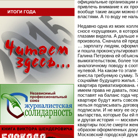
официальные организации и
привлечь внимание к их про
вообще такие акции можно 
властями. А то воду не нал
Недавно одна из моих колле
сносе «хрущевки», в которо
глазами видела. А дальше 
произвола. Сначала ей пре
… зарплату людям, оформл
и пошла проконсультироват
Галина Петровна ей объясни
вымогательством, более то
аналогичному поводу в соо
нулевой. На каком-то этапе
внесла требуемую сумму. Те
соцнайме будущего жилья. 
квартира приватизирована. 
имеем права не давать, пок
поставят на баланс года че
квартире будут жить совсем
нельзя подписывать договор
подписали. И не могу ее ос
мытарства, которые бы ей 
и другая история — москвич
квартиры после смерти жен
образом оформленных докум
Московский городской друж