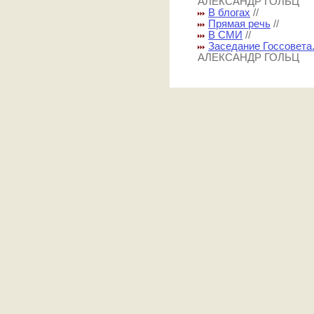
АЛЕКСАНДР ГОЛЬЦ
В блогах
//
Прямая речь
//
В СМИ
//
Заседание Госсовета.
АЛЕКСАНДР ГОЛЬЦ