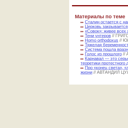
Материалы по теме
Сталин остается с н
Церковь закрывается
«Совок»: живее всех
Тени унтеров
// ГРИ
Homo orthodoxus
// 
Тяжелая беременност
Система пошла враз
Голос из прошлого
//
Карнавал — это серье
теоретики протестного
Про «конец света», 
жизни
// АВТАНДИЛ Ц