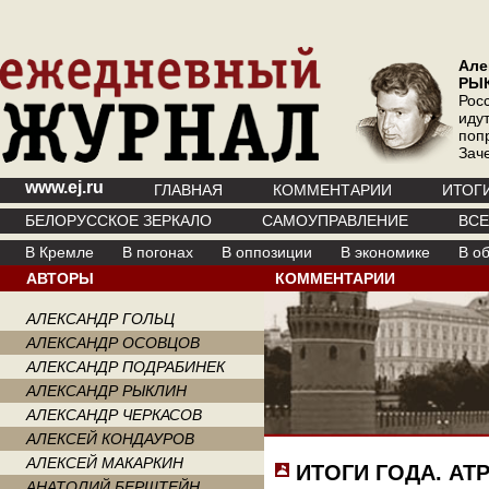
Але
РЫ
Рос
иду
поп
Зач
www.ej.ru
ГЛАВНАЯ
КОММЕНТАРИИ
ИТОГ
БЕЛОРУССКОЕ ЗЕРКАЛО
САМОУПРАВЛЕНИЕ
ВС
В Кремле
В погонах
В оппозиции
В экономике
В о
АВТОРЫ
КОММЕНТАРИИ
АЛЕКСАНДР ГОЛЬЦ
АЛЕКСАНДР ОСОВЦОВ
АЛЕКСАНДР ПОДРАБИНЕК
АЛЕКСАНДР РЫКЛИН
АЛЕКСАНДР ЧЕРКАСОВ
АЛЕКСЕЙ КОНДАУРОВ
АЛЕКСЕЙ МАКАРКИН
ИТОГИ ГОДА. АТ
АНАТОЛИЙ БЕРШТЕЙН