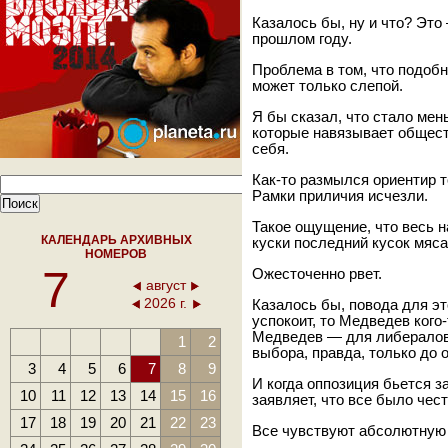
Казалось бы, ну и что? Это 
прошлом году.
Проблема в том, что подобн
может только слепой.
Я бы сказал, что стало мен
которые навязывает общест
себя.
Как-то размылся ориентир то
Рамки приличия исчезли.
Такое ощущение, что весь н
КАЛЕНДАРЬ АРХИВНЫХ
куски последний кусок мяса
НОМЕРОВ
7
Ожесточенно рвет.
август
2026 г.
Казалось бы, повода для эт
успокоит, то Медведев кого
Медведев — для либералов
1
2
выбора, правда, только до 
3
4
5
6
7
8
9
И когда оппозиция бьется з
10
11
12
13
14
15
16
заявляет, что все было чест
17
18
19
20
21
22
23
Все чувствуют абсолютную 