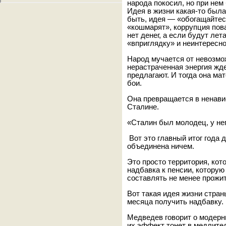
народа покосил, но при не
Идея в жизни какая-то была
быть, идея — «обогащайтесь
«кошмарят», коррупция пова
нет денег, а если будут лет
«вприглядку» и неинтересно
Народ мучается от невозмо
нерастраченная энергия жде
предлагают. И тогда она м
бои.
Она превращается в ненавис
Сталине.
«Сталин был молодец, у не
Вот это главный итог года 
объединена ничем.
Это просто территория, кото
надбавка к пенсии, которую
составлять не менее прожи
Вот такая идея жизни стран
месяца получить надбавку.
Медведев говорит о модерн
их эффект тонет в медлител