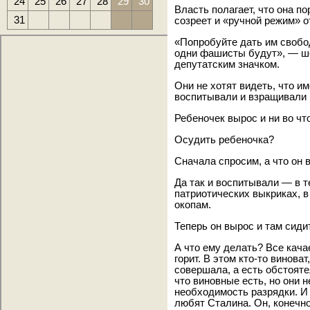
24
25
26
27
28
29
30
Власть полагает, что она по
31
созреет и «ручной режим» о
«Попробуйте дать им свобо
одни фашисты будут», — ше
депутатским значком.
Они не хотят видеть, что и
воспитывали и взращивали 1
Ребеночек вырос и ни во что
Осудить ребеночка?
Сначала спросим, а что он 
Да так и воспитывали — в т
патриотических выкриках, в
окопам.
Теперь он вырос и там сидит
А что ему делать? Все кача
горит. В этом кто-то виноват
совершала, а есть обстояте
что виновные есть, но они 
необходимость разрядки. И 
любят Сталина. Он, конечно