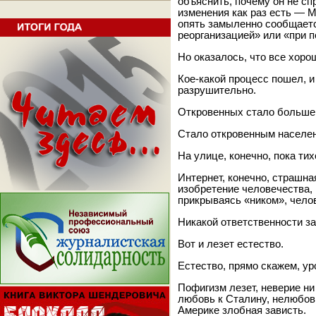
объяснить, почему он не сп
изменения как раз есть — М
опять замыленно сообщается
реорганизацией» или «при п
Но оказалось, что все хоро
Кое-какой процесс пошел, и
разрушительно.
Откровенных стало больше
Стало откровенным населе
На улице, конечно, пока тих
Интернет, конечно, страшна
изобретение человечества, 
прикрываясь «ником», чело
Никакой ответственности за
Вот и лезет естество.
Естество, прямо скажем, ур
Пофигизм лезет, неверие ни
любовь к Сталину, нелюбовь 
Америке злобная зависть.