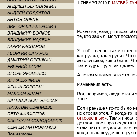
1 ЯНВАРЯ 2010 Г.
МАТВЕЙ ГА
АНДЖЕЙ БЕЛОВРАНИН
АНДРЕЙ СОЛДАТОВ
АНТОН ОРЕХЪ
ВИКТОР ШЕНДЕРОВИЧ
Ровно год назад я писал об и
ВЛАДИМИР ВОЛКОВ
те, кто забыл, могут посмот
ВЛАДИМИР НАДЕИН
ГАРРИ КАСПАРОВ
Я, собственно, так и хотел 
ГЕОРГИЙ САТАРОВ
как рулил, так и рулит. Чт
ДМИТРИЙ ОРЕШКИН
же свинское, как и было. Ч
так и идут. Ну, и так далее.
ЕВГЕНИЙ ЯСИН
ИГОРЬ ЯКОВЕНКО
А потом я понял, что это не
ИННА БУЛКИНА
Изменения есть.
ИРИНА БОРОГАН
МАКСИМ БЛАНТ
Вот, например, люди стали 
злее.
НАТЕЛЛА БОЛТЯНСКАЯ
НИКОЛАЙ СВАНИДЗЕ
Если раньше что-то было не
не стесняются. Я когда-то 
ПЕТР ФИЛИППОВ
откровенных»
. Там я писал
СВЕТЛАНА СОЛОДОВНИК
докладывает про недостатки,
СЕРГЕЙ МИТРОФАНОВ
этом никто не уходит, все н
когда роль неудачного руков
Все авторы