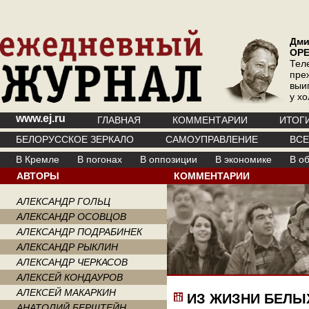
Дми
ОР
Тел
пре
выи
у х
www.ej.ru
ГЛАВНАЯ
КОММЕНТАРИИ
ИТОГ
БЕЛОРУССКОЕ ЗЕРКАЛО
САМОУПРАВЛЕНИЕ
ВС
В Кремле
В погонах
В оппозиции
В экономике
В о
АВТОРЫ
КОММЕНТАРИИ
АЛЕКСАНДР ГОЛЬЦ
АЛЕКСАНДР ОСОВЦОВ
АЛЕКСАНДР ПОДРАБИНЕК
АЛЕКСАНДР РЫКЛИН
АЛЕКСАНДР ЧЕРКАСОВ
АЛЕКСЕЙ КОНДАУРОВ
АЛЕКСЕЙ МАКАРКИН
ИЗ ЖИЗНИ БЕЛЫ
АНАТОЛИЙ БЕРШТЕЙН