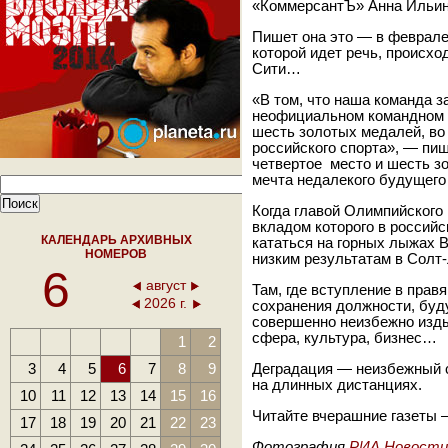
«КоммерсантЪ» Анна Ильин
Пишет она это — в феврале 
которой идет речь, происх
Сити…
«В том, что наша команда з
неофициальном командном з
шесть золотых медалей, во
российского спорта», — пиш
четвертое место и шесть з
мечта недалекого будуще
Когда главой Олимпийского 
вкладом которого в российск
КАЛЕНДАРЬ АРХИВНЫХ
кататься на горных лыжах 
НОМЕРОВ
низким результатам в Солт-
6
август
Там, где вступление в прав
2026 г.
сохранения должности, буду
совершенно неизбежно изды
сфера, культура, бизнес…
1
2
3
4
5
6
7
8
9
Деградация — неизбежный с
на длинных дистанциях.
10
11
12
13
14
15
16
Читайте вчерашние газеты —
17
18
19
20
21
22
23
Фотография
РИА Новости