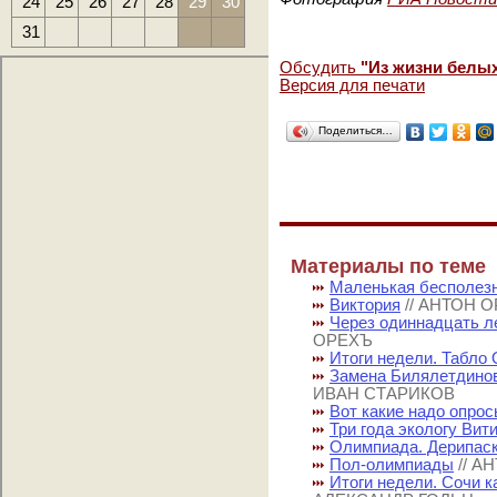
24
25
26
27
28
29
30
31
Обсудить
"Из жизни белы
Версия для печати
Поделиться…
Материалы по теме
Маленькая бесполез
Виктория
// АНТОН 
Через одиннадцать ле
ОРЕХЪ
Итоги недели. Табло
Замена Билялетдинов
ИВАН СТАРИКОВ
Вот какие надо опрос
Три года экологу Вит
Олимпиада. Дерипаск
Пол-олимпиады
// А
Итоги недели. Сочи к