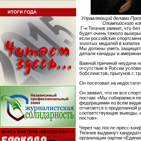
Управляющий делами През
Олимпийского ко
Г-н Тягачев заявил, что бе
будет очень тяжело выигры
если российские спортсмен
золотых медалей в копилке 
Мы должны уметь защищать 
делали канадцы и америка
Важной причиной неудачи н
отсутствие в России услови
бобслеистов, прыгунов с т
Он посетовал на недостато
Он заявил, что не все спор
постам: «Мы собираемся п
федерациями по всем видам
отчитается о проделанной р
соответствующие выводы, и
постов».
Через час после пресс-конф
Тягачев выдвинут кандидат
организации партии «Едина