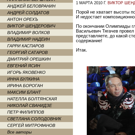
1 МАРТА 2010 Г.
ВИКТОР ШЕН
АНДЖЕЙ БЕЛОВРАНИН
Порой не хватает высоты по
АНДРЕЙ СОЛДАТОВ
И недостает композиционног
АНТОН ОРЕХЪ
ВИКТОР ШЕНДЕРОВИЧ
По окончании Олимпиады г
Васильевич Тягачев провел
ВЛАДИМИР ВОЛКОВ
представляете, до какой ст
ВЛАДИМИР НАДЕИН
содержание!
ГАРРИ КАСПАРОВ
Итак.
ГЕОРГИЙ САТАРОВ
ДМИТРИЙ ОРЕШКИН
ЕВГЕНИЙ ЯСИН
ИГОРЬ ЯКОВЕНКО
ИННА БУЛКИНА
ИРИНА БОРОГАН
МАКСИМ БЛАНТ
НАТЕЛЛА БОЛТЯНСКАЯ
НИКОЛАЙ СВАНИДЗЕ
ПЕТР ФИЛИППОВ
СВЕТЛАНА СОЛОДОВНИК
СЕРГЕЙ МИТРОФАНОВ
Все авторы