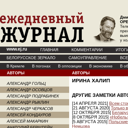
Дми
ОР
Тел
пре
выи
у х
www.ej.ru
ГЛАВНАЯ
КОММЕНТАРИИ
ИТОГ
БЕЛОРУССКОЕ ЗЕРКАЛО
САМОУПРАВЛЕНИЕ
ВС
В Кремле
В погонах
В оппозиции
В экономике
В о
АВТОРЫ
АВТОРЫ
ИРИНА ХАЛИП
АЛЕКСАНДР ГОЛЬЦ
АЛЕКСАНДР ОСОВЦОВ
ДРУГИЕ ЗАМЕТКИ АВТ
АЛЕКСАНДР ПОДРАБИНЕК
АЛЕКСАНДР РЫКЛИН
[14 АПРЕЛЯ 2021]
Всем сто
[21 АВГУСТА 2020]
Только 
АЛЕКСАНДР ЧЕРКАСОВ
[12 ОКТЯБРЯ 2015]
Беларус
АЛЕКСЕЙ КОНДАУРОВ
[8 ОКТЯБРЯ 2015]
«Нобель
АЛЕКСЕЙ МАКАРКИН
[5 АВГУСТА 2015]
Польские
Немцова
АНАТОЛИЙ БЕРШТЕЙН