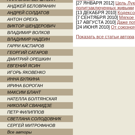
[27 ЯНВАРЯ 2012]
Цель Лук
АНДЖЕЙ БЕЛОВРАНИН
политзаключенных живыми
АНДРЕЙ СОЛДАТОВ
[13 ДЕКАБРЯ 2010]
Кодексо
[7 СЕНТЯБРЯ 2010]
Мягкое
АНТОН ОРЕХЪ
[17 АВГУСТА 2010]
Даже по
ВИКТОР ШЕНДЕРОВИЧ
[24 ИЮНЯ 2010]
От союзног
ВЛАДИМИР ВОЛКОВ
Показать все статьи автора
ВЛАДИМИР НАДЕИН
ГАРРИ КАСПАРОВ
ГЕОРГИЙ САТАРОВ
ДМИТРИЙ ОРЕШКИН
ЕВГЕНИЙ ЯСИН
ИГОРЬ ЯКОВЕНКО
ИННА БУЛКИНА
ИРИНА БОРОГАН
МАКСИМ БЛАНТ
НАТЕЛЛА БОЛТЯНСКАЯ
НИКОЛАЙ СВАНИДЗЕ
ПЕТР ФИЛИППОВ
СВЕТЛАНА СОЛОДОВНИК
СЕРГЕЙ МИТРОФАНОВ
Все авторы