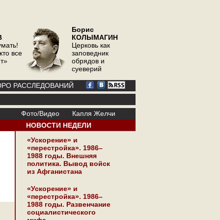
Борис
В
КОЛЫМАГИН
умать!
Церковь как
кто все
заповедник
ит»
обрядов и
суеверий
РО РАССЛЕДОВАНИЙ
Фото/Видео
Капля Желчи
НОВОСТИ НЕДЕЛИ
«Ускорение» и
«перестройка». 1986–
1988 годы. Внешняя
политика. Вывод войск
из Афганистана
«Ускорение» и
«перестройка». 1986–
1988 годы. Развенчание
социалистического