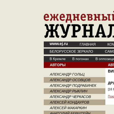
www.ej.ru
ГЛАВНАЯ
КО
БЕЛОРУССКОЕ ЗЕРКАЛО
САМ
В Кремле
В погонах
В оппозиц
АВТОРЫ
АВ
ВИ
АЛЕКСАНДР ГОЛЬЦ
АЛЕКСАНДР ОСОВЦОВ
ДР
АЛЕКСАНДР ПОДРАБИНЕК
[16
АЛЕКСАНДР РЫКЛИН
АЛЕКСАНДР ЧЕРКАСОВ
Пок
АЛЕКСЕЙ КОНДАУРОВ
АЛЕКСЕЙ МАКАРКИН
АНАТОЛИЙ БЕРШТЕЙН