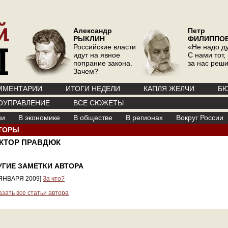
Александр
Петр
РЫКЛИН
ФИЛИППО
Российские власти
«Не надо д
идут на явное
С нами тот, 
попрание закона.
за нас реш
Зачем?
ММЕНТАРИИ
ИТОГИ НЕДЕЛИ
КАПЛЯ ЖЕЛЧИ
БЮ
ОУПРАВЛЕНИЕ
ВСЕ СЮЖЕТЫ
ии
В экономике
В обществе
В регионах
Вокруг России
ТОРЫ
КТОР ПРАВДЮК
УГИЕ ЗАМЕТКИ АВТОРА
 ЯНВАРЯ 2009]
За что?
азать все статьи автора