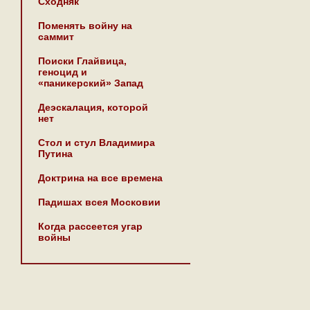
Сходняк
Поменять войну на
саммит
Поиски Глайвица,
геноцид и
«паникерский» Запад
Деэскалация, которой
нет
Стол и стул Владимира
Путина
Доктрина на все времена
Падишах всея Московии
Когда рассеется угар
войны