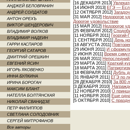
[16 ДЕКАБРЯ 2013]
Увлекат
АНДЖЕЙ БЕЛОВРАНИН
[14 ИЮНЯ 2013]
ЕГЭ — Если
АНДРЕЙ СОЛДАТОВ
[12 ОКТЯБРЯ 2012]
Загадоч
[31 МАЯ 2012]
Недорогое уд
АНТОН ОРЕХЪ
Дорогое удовольствие
ВИКТОР ШЕНДЕРОВИЧ
[15 МАЯ 2012]
Недорогое у
[25 ФЕВРАЛЯ 2012]
Сподоб
ВЛАДИМИР ВОЛКОВ
[11 НОЯБРЯ 2011]
Георгий-
ВЛАДИМИР НАДЕИН
[1 СЕНТЯБРЯ 2011]
День н
ГАРРИ КАСПАРОВ
[18 АВГУСТА 2011]
Повторе
[29 ИЮНЯ 2011]
И сформул
ГЕОРГИЙ САТАРОВ
[2 ИЮНЯ 2011]
Время симу
ДМИТРИЙ ОРЕШКИН
[26 МАЯ 2011]
Непоследний 
ЕВГЕНИЙ ЯСИН
[29 МАРТА 2011]
Краткий ку
[18 МАРТА 2011]
Патриотизм
ИГОРЬ ЯКОВЕНКО
[18 ФЕВРАЛЯ 2011]
Дубль д
ИННА БУЛКИНА
[31 ЯНВАРЯ 2011]
ЕГЭ по л
[28 ДЕКАБРЯ 2010]
За 800 
ИРИНА БОРОГАН
[3 ДЕКАБРЯ 2010]
Награжде
МАКСИМ БЛАНТ
[12 НОЯБРЯ 2010]
О принци
НАТЕЛЛА БОЛТЯНСКАЯ
[11 НОЯБРЯ 2010]
Еще одна
[5 ОКТЯБРЯ 2010]
С праздн
НИКОЛАЙ СВАНИДЗЕ
ПЕТР ФИЛИППОВ
СВЕТЛАНА СОЛОДОВНИК
СЕРГЕЙ МИТРОФАНОВ
Все авторы