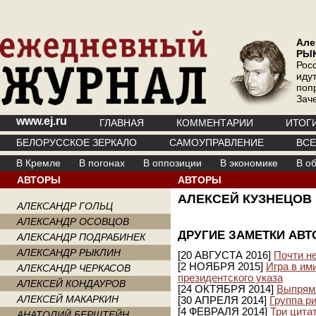
Але
РЫ
Рос
иду
поп
Зач
www.ej.ru
ГЛАВНАЯ
КОММЕНТАРИИ
ИТОГ
БЕЛОРУССКОЕ ЗЕРКАЛО
САМОУПРАВЛЕНИЕ
ВС
В Кремле
В погонах
В оппозиции
В экономике
В о
АВТОРЫ
АВТОРЫ
АЛЕКСЕЙ КУЗНЕЦОВ
АЛЕКСАНДР ГОЛЬЦ
АЛЕКСАНДР ОСОВЦОВ
ДРУГИЕ ЗАМЕТКИ АВТ
АЛЕКСАНДР ПОДРАБИНЕК
АЛЕКСАНДР РЫКЛИН
[20 АВГУСТА 2016]
Почти н
[2 НОЯБРЯ 2015]
Игра в им
АЛЕКСАНДР ЧЕРКАСОВ
президентского указа
АЛЕКСЕЙ КОНДАУРОВ
[24 ОКТЯБРЯ 2014]
Выпрям
АЛЕКСЕЙ МАКАРКИН
[30 АПРЕЛЯ 2014]
Группа р
[4 ФЕВРАЛЯ 2014]
Три цита
АНАТОЛИЙ БЕРШТЕЙН