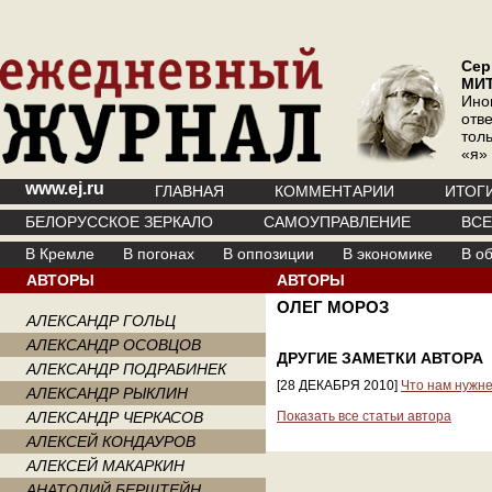
Сер
МИ
Ино
отв
тол
«я»
www.ej.ru
ГЛАВНАЯ
КОММЕНТАРИИ
ИТОГ
БЕЛОРУССКОЕ ЗЕРКАЛО
САМОУПРАВЛЕНИЕ
ВС
В Кремле
В погонах
В оппозиции
В экономике
В о
АВТОРЫ
АВТОРЫ
ОЛЕГ МОРОЗ
АЛЕКСАНДР ГОЛЬЦ
АЛЕКСАНДР ОСОВЦОВ
ДРУГИЕ ЗАМЕТКИ АВТОРА
АЛЕКСАНДР ПОДРАБИНЕК
[28 ДЕКАБРЯ 2010]
Что нам нужн
АЛЕКСАНДР РЫКЛИН
АЛЕКСАНДР ЧЕРКАСОВ
Показать все статьи автора
АЛЕКСЕЙ КОНДАУРОВ
АЛЕКСЕЙ МАКАРКИН
АНАТОЛИЙ БЕРШТЕЙН