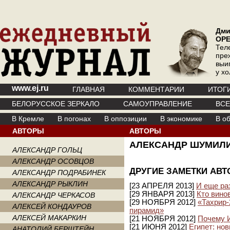
Дми
ОР
Тел
пре
выи
у х
www.ej.ru
ГЛАВНАЯ
КОММЕНТАРИИ
ИТОГ
БЕЛОРУССКОЕ ЗЕРКАЛО
САМОУПРАВЛЕНИЕ
ВС
В Кремле
В погонах
В оппозиции
В экономике
В о
АВТОРЫ
АВТОРЫ
АЛЕКСАНДР ШУМИЛ
АЛЕКСАНДР ГОЛЬЦ
АЛЕКСАНДР ОСОВЦОВ
ДРУГИЕ ЗАМЕТКИ АВТ
АЛЕКСАНДР ПОДРАБИНЕК
АЛЕКСАНДР РЫКЛИН
[23 АПРЕЛЯ 2013]
И еще ра
[29 ЯНВАРЯ 2013]
Кто вино
АЛЕКСАНДР ЧЕРКАСОВ
[29 НОЯБРЯ 2012]
«Тахрир-
АЛЕКСЕЙ КОНДАУРОВ
пирамид»
АЛЕКСЕЙ МАКАРКИН
[21 НОЯБРЯ 2012]
Почему 
[21 ИЮНЯ 2012]
Египет: но
АНАТОЛИЙ БЕРШТЕЙН